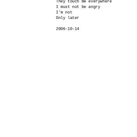
They touch me everywhere

I must not be angry

I'm not

Only later

2006-10-14