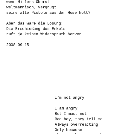
wenn Hitlers Oberst 

weltmännisch, vergnügt

seine alte Pistole aus der Hose holt?

Aber das wäre die Lösung: 

Die Erschießung des Enkels

ruft ja keinen Widerspruch hervor.

2008-09-15
I'm not angry

I am angry

But I must not

Bad boy, they tell me

Always overreacting

Only because 
