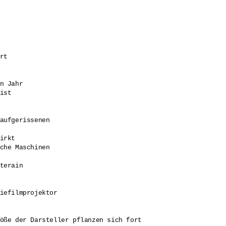
rt

n Jahr 

ist 

aufgerissenen 

irkt 

che Maschinen 

terain 

iefilmprojektor 

öße der Darsteller pflanzen sich fort 
