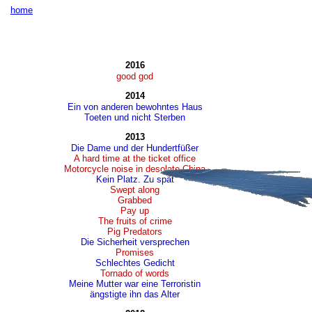
home
2016
good god
2014
Ein von anderen bewohntes Haus
Toeten und nicht Sterben
2013
Die Dame und der Hundertfüßer
A hard time at the ticket office
Motorcycle noise in desolate China
Kein Platz. Zu spät
Swept along
Grabbed
Pay up
The fruits of crime
Pig Predators
Die Sicherheit versprechen
Promises
Schlechtes Gedicht
Tornado of words
Meine Mutter war eine Terroristin
ängstigte ihn das Alter