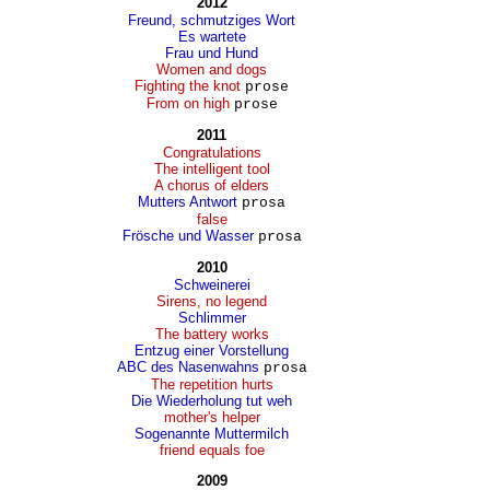
2012
Freund, schmutziges Wort
Es wartete
Frau und Hund
Women and dogs
Fighting the knot
prose
From on high
prose
2011
Congratulations
The intelligent tool
A chorus of elders
Mutters Antwort
prosa
false
Frösche und Wasser
prosa
2010
Schweinerei
Sirens, no legend
Schlimmer
The battery works
Entzug einer Vorstellung
ABC des Nasenwahns
prosa
The repetition hurts
Die Wiederholung tut weh
mother's helper
Sogenannte Muttermilch
friend equals foe
2009