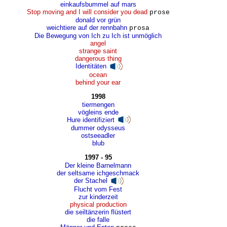
einkaufsbummel auf mars
Stop moving and I will consider you dead
prose
donald vor grün
weichtiere auf der rennbahn
prosa
Die Bewegung von Ich zu Ich ist unmöglich
angel
strange saint
dangerous thing
Identitäten
ocean
behind your ear
1998
tiermengen
vögleins ende
Hure identifiziert
dummer odysseus
ostseeadler
blub
1997 - 95
Der kleine Barnelmann
der seltsame ichgeschmack
der Stachel
Flucht vom Fest
zur kinderzeit
physical production
die seiltänzerin flüstert
die falle