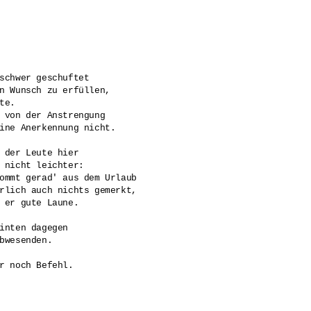
schwer geschuftet

n Wunsch zu erfüllen, 

te.

 von der Anstrengung

ine Anerkennung nicht. 

 der Leute hier

 nicht leichter:

ommt gerad' aus dem Urlaub

rlich auch nichts gemerkt, 

 er gute Laune.

inten dagegen 

bwesenden. 

r noch Befehl.
