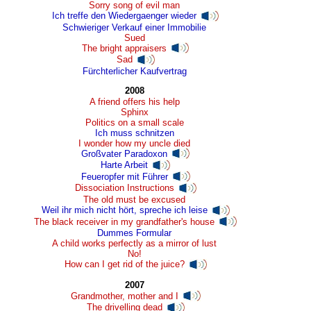
Sorry song of evil man
Ich treffe den Wiedergaenger wieder
Schwieriger Verkauf einer Immobilie
Sued
The bright appraisers
Sad
Fürchterlicher Kaufvertrag
2008
A friend offers his help
Sphinx
Politics on a small scale
Ich muss schnitzen
I wonder how my uncle died
Großvater Paradoxon
Harte Arbeit
Feueropfer mit Führer
Dissociation Instructions
The old must be excused
Weil ihr mich nicht hört, spreche ich leise
The black receiver in my grandfather's house
Dummes Formular
A child works perfectly as a mirror of lust
No!
How can I get rid of the juice?
2007
Grandmother, mother and I
The drivelling dead