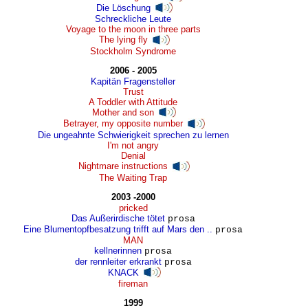
Die Löschung
Schreckliche Leute
Voyage to the moon in three parts
The lying fly
Stockholm Syndrome
2006 - 2005
Kapitän Fragensteller
Trust
A Toddler with Attitude
Mother and son
Betrayer, my opposite number
Die ungeahnte Schwierigkeit sprechen zu lernen
I'm not angry
Denial
Nightmare instructions
The Waiting Trap
2003 -2000
pricked
Das Außerirdische tötet
prosa
Eine Blumentopfbesatzung trifft auf Mars den ..
prosa
MAN
kellnerinnen
prosa
der rennleiter erkrankt
prosa
KNACK
fireman
1999