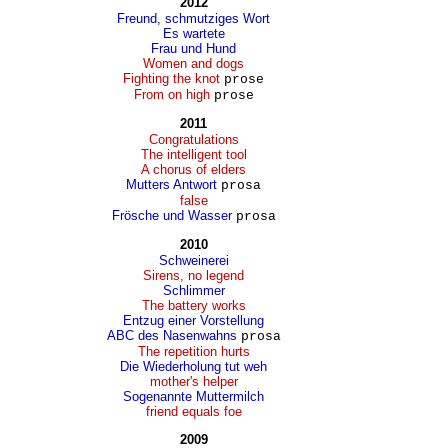
2012
Freund, schmutziges Wort
Es wartete
Frau und Hund
Women and dogs
Fighting the knot
prose
From on high
prose
2011
Congratulations
The intelligent tool
A chorus of elders
Mutters Antwort
prosa
false
Frösche und Wasser
prosa
2010
Schweinerei
Sirens, no legend
Schlimmer
The battery works
Entzug einer Vorstellung
ABC des Nasenwahns
prosa
The repetition hurts
Die Wiederholung tut weh
mother's helper
Sogenannte Muttermilch
friend equals foe
2009