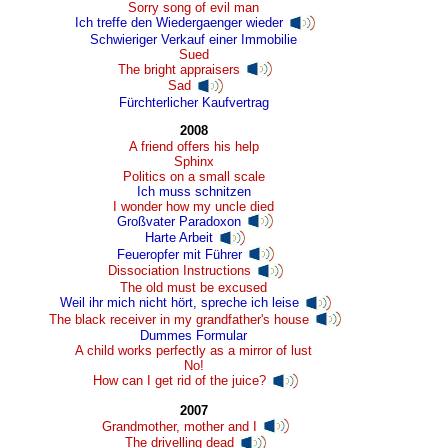
Sorry song of evil man
Ich treffe den Wiedergaenger wieder
Schwieriger Verkauf einer Immobilie
Sued
The bright appraisers
Sad
Fürchterlicher Kaufvertrag
2008
A friend offers his help
Sphinx
Politics on a small scale
Ich muss schnitzen
I wonder how my uncle died
Großvater Paradoxon
Harte Arbeit
Feueropfer mit Führer
Dissociation Instructions
The old must be excused
Weil ihr mich nicht hört, spreche ich leise
The black receiver in my grandfather's house
Dummes Formular
A child works perfectly as a mirror of lust
No!
How can I get rid of the juice?
2007
Grandmother, mother and I
The drivelling dead