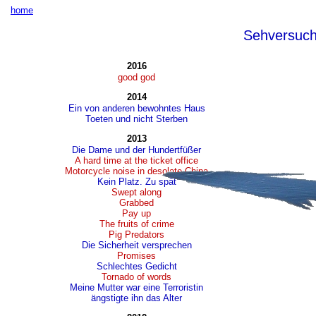
home
Sehversuc
2016
good god
2014
Ein von anderen bewohntes Haus
Toeten und nicht Sterben
2013
Die Dame und der Hundertfüßer
A hard time at the ticket office
Motorcycle noise in desolate China
Kein Platz. Zu spät
Swept along
Grabbed
Pay up
The fruits of crime
Pig Predators
Die Sicherheit versprechen
Promises
Schlechtes Gedicht
Tornado of words
Meine Mutter war eine Terroristin
ängstigte ihn das Alter