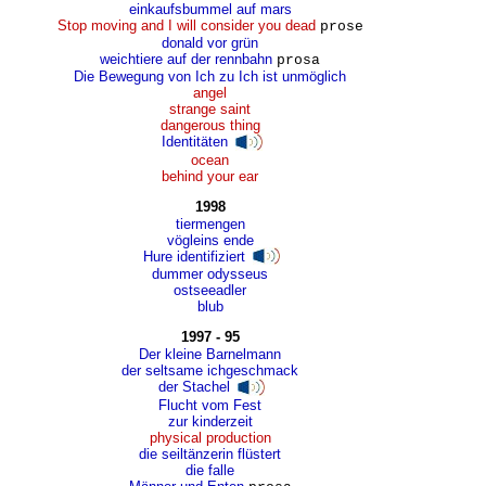
einkaufsbummel auf mars
Stop moving and I will consider you dead
prose
donald vor grün
weichtiere auf der rennbahn
prosa
Die Bewegung von Ich zu Ich ist unmöglich
angel
strange saint
dangerous thing
Identitäten
ocean
behind your ear
1998
tiermengen
vögleins ende
Hure identifiziert
dummer odysseus
ostseeadler
blub
1997 - 95
Der kleine Barnelmann
der seltsame ichgeschmack
der Stachel
Flucht vom Fest
zur kinderzeit
physical production
die seiltänzerin flüstert
die falle