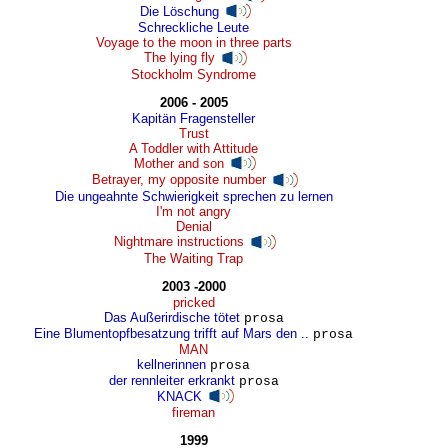
Die Löschung
Schreckliche Leute
Voyage to the moon in three parts
The lying fly
Stockholm Syndrome
2006 - 2005
Kapitän Fragensteller
Trust
A Toddler with Attitude
Mother and son
Betrayer, my opposite number
Die ungeahnte Schwierigkeit sprechen zu lernen
I'm not angry
Denial
Nightmare instructions
The Waiting Trap
2003 -2000
pricked
Das Außerirdische tötet
prosa
Eine Blumentopfbesatzung trifft auf Mars den ..
prosa
MAN
kellnerinnen
prosa
der rennleiter erkrankt
prosa
KNACK
fireman
1999