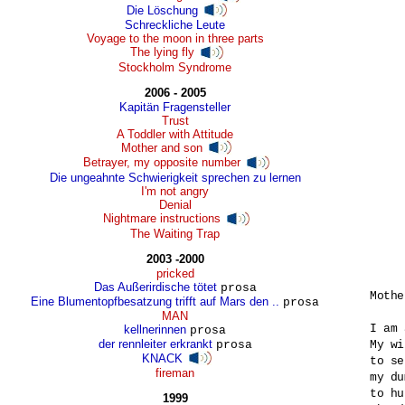
Die Löschung
Schreckliche Leute
Voyage to the moon in three parts
The lying fly
Stockholm Syndrome
2006 - 2005
Kapitän Fragensteller
Trust
A Toddler with Attitude
Mother and son
Betrayer, my opposite number
Die ungeahnte Schwierigkeit sprechen zu lernen
I'm not angry
Denial
Nightmare instructions
The Waiting Trap
2003 -2000
pricked
Das Außerirdische tötet
prosa
Mothe
Eine Blumentopfbesatzung trifft auf Mars den ..
prosa
MAN
I am 
kellnerinnen
prosa
der rennleiter erkrankt
prosa
My wi
KNACK
to se
fireman
my du
to hu
1999