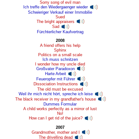
Sorry song of evil man
Ich treffe den Wiedergaenger wieder
Schwieriger Verkauf einer Immobilie
Sued
The bright appraisers
Sad
Fürchterlicher Kaufvertrag
2008
A friend offers his help
Sphinx
Politics on a small scale
Ich muss schnitzen
I wonder how my uncle died
Großvater Paradoxon
Harte Arbeit
Feueropfer mit Führer
Dissociation Instructions
The old must be excused
Weil ihr mich nicht hört, spreche ich leise
The black receiver in my grandfather's house
Dummes Formular
A child works perfectly as a mirror of lust
No!
How can I get rid of the juice?
2007
Grandmother, mother and I
The drivelling dead