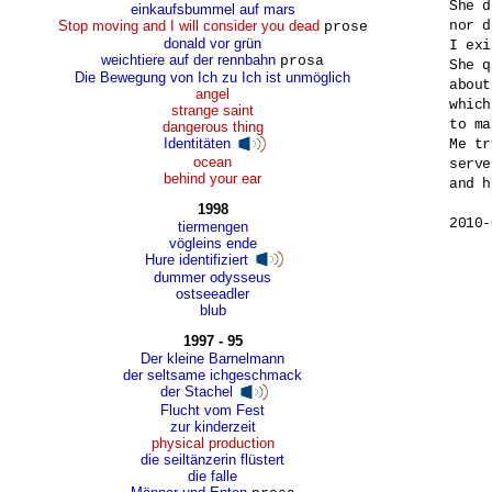
She d
einkaufsbummel auf mars
nor d
Stop moving and I will consider you dead
prose
donald vor grün
I exi
weichtiere auf der rennbahn
prosa
She q
Die Bewegung von Ich zu Ich ist unmöglich
about
angel
which
strange saint
to ma
dangerous thing
Identitäten
Me tr
ocean
serve
behind your ear
and h
1998
tiermengen
vögleins ende
Hure identifiziert
dummer odysseus
ostseeadler
blub
1997 - 95
Der kleine Barnelmann
der seltsame ichgeschmack
der Stachel
Flucht vom Fest
zur kinderzeit
physical production
die seiltänzerin flüstert
die falle