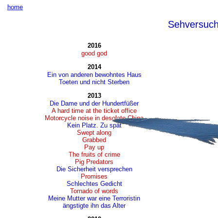
home
Sehversuc
2016
good god
2014
Ein von anderen bewohntes Haus
Toeten und nicht Sterben
2013
Die Dame und der Hundertfüßer
A hard time at the ticket office
Motorcycle noise in desolate China
Kein Platz. Zu spät
Swept along
Grabbed
Pay up
The fruits of crime
Pig Predators
Die Sicherheit versprechen
Promises
Schlechtes Gedicht
Tornado of words
Meine Mutter war eine Terroristin
ängstigte ihn das Alter