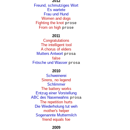
2012
Freund, schmutziges Wort
Es wartete
Frau und Hund
Women and dogs
Fighting the knot
prose
From on high
prose
2011
Congratulations
The intelligent tool
A chorus of elders
Mutters Antwort
prosa
false
Frösche und Wasser
prosa
2010
Schweinerei
Sirens, no legend
Schlimmer
The battery works
Entzug einer Vorstellung
ABC des Nasenwahns
prosa
The repetition hurts
Die Wiederholung tut weh
mother's helper
Sogenannte Muttermilch
friend equals foe
2009