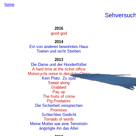
home
Sehversuc
2016
good god
2014
Ein von anderen bewohntes Haus
Toeten und nicht Sterben
2013
Die Dame und der Hundertfüßer
A hard time at the ticket office
Motorcycle noise in desolate China
Kein Platz. Zu spät
Swept along
Grabbed
Pay up
The fruits of crime
Pig Predators
Die Sicherheit versprechen
Promises
Schlechtes Gedicht
Tornado of words
Meine Mutter war eine Terroristin
ängstigte ihn das Alter