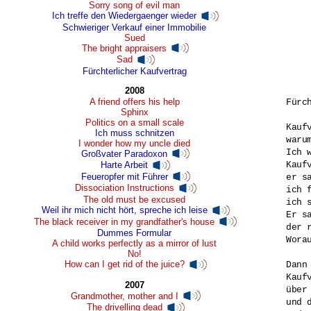
Sorry song of evil man
Ich treffe den Wiedergaenger wieder
Schwieriger Verkauf einer Immobilie
Sued
The bright appraisers
Sad
Fürchterlicher Kaufvertrag
2008
A friend offers his help
Fürc
Sphinx
Politics on a small scale
Kauf
Ich muss schnitzen
waru
I wonder how my uncle died
Ich 
Großvater Paradoxon
Kauf
Harte Arbeit
Feueropfer mit Führer
er s
Dissociation Instructions
ich 
The old must be excused
ich 
Weil ihr mich nicht hört, spreche ich leise
Er s
The black receiver in my grandfather's house
der 
Dummes Formular
Wora
A child works perfectly as a mirror of lust
No!
How can I get rid of the juice?
Dann
Kaufv
2007
über 
Grandmother, mother and I
und 
The drivelling dead