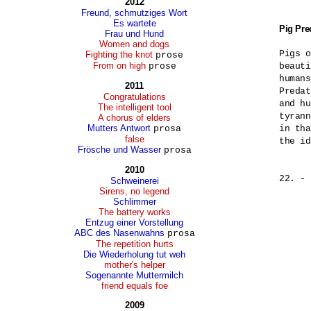
2012
Freund, schmutziges Wort
Es wartete
Pig Pre
Frau und Hund
Women and dogs
Pigs o
Fighting the knot
prose
From on high
prose
beauti
humans
2011
Predat
Congratulations
and hu
The intelligent tool
tyrann
A chorus of elders
Mutters Antwort
prosa
in tha
false
the id
Frösche und Wasser
prosa
2010
22. - 
Schweinerei
Sirens, no legend
Schlimmer
The battery works
Entzug einer Vorstellung
ABC des Nasenwahns
prosa
The repetition hurts
Die Wiederholung tut weh
mother's helper
Sogenannte Muttermilch
friend equals foe
2009