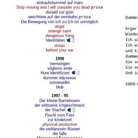
einkaufsbummel auf mars
Stop moving and I will consider you dead
prose
donald vor grün
weichtiere auf der rennbahn
prosa
Dumme
Die Bewegung von Ich zu Ich ist unmöglich
angel
Ärger
strange saint
Wiede
dangerous thing
Ich w
Identitäten
ocean
Ich w
behind your ear
und k
dumme
1998
Sie s
tiermengen
Sie e
vögleins ende
Hure identifiziert
Und i
dummer odysseus
ostseeadler
2008-
blub
1997 - 95
Der kleine Barnelmann
der seltsame ichgeschmack
der Stachel
Flucht vom Fest
zur kinderzeit
physical production
die seiltänzerin flüstert
die falle