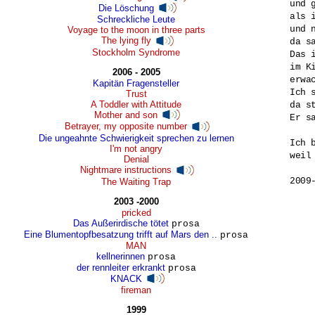
und 
Die Löschung
als 
Schreckliche Leute
und 
Voyage to the moon in three parts
The lying fly
da s
Stockholm Syndrome
Das 
im K
2006 - 2005
erwa
Kapitän Fragensteller
Ich 
Trust
A Toddler with Attitude
da s
Mother and son
Er s
Betrayer, my opposite number
Die ungeahnte Schwierigkeit sprechen zu lernen
Ich b
I'm not angry
weil
Denial
Nightmare instructions
2009
The Waiting Trap
2003 -2000
pricked
Das Außerirdische tötet
prosa
Eine Blumentopfbesatzung trifft auf Mars den ..
prosa
MAN
kellnerinnen
prosa
der rennleiter erkrankt
prosa
KNACK
fireman
1999