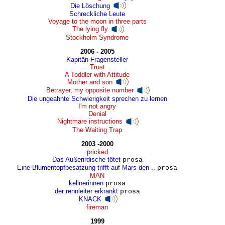
Die Löschung
Schreckliche Leute
Voyage to the moon in three parts
The lying fly
Stockholm Syndrome
2006 - 2005
Kapitän Fragensteller
Trust
A Toddler with Attitude
Mother and son
Betrayer, my opposite number
Die ungeahnte Schwierigkeit sprechen zu lernen
I'm not angry
Denial
Nightmare instructions
The Waiting Trap
2003 -2000
pricked
Das Außerirdische tötet
prosa
Eine Blumentopfbesatzung trifft auf Mars den ..
prosa
MAN
kellnerinnen
prosa
der rennleiter erkrankt
prosa
KNACK
fireman
1999