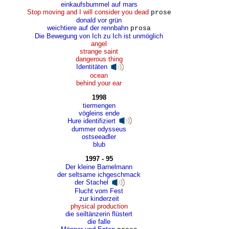
einkaufsbummel auf mars
Stop moving and I will consider you dead
prose
donald vor grün
weichtiere auf der rennbahn
prosa
Die Bewegung von Ich zu Ich ist unmöglich
angel
strange saint
dangerous thing
Identitäten
ocean
behind your ear
1998
tiermengen
vögleins ende
Hure identifiziert
dummer odysseus
ostseeadler
blub
1997 - 95
Der kleine Barnelmann
der seltsame ichgeschmack
der Stachel
Flucht vom Fest
zur kinderzeit
physical production
die seiltänzerin flüstert
die falle