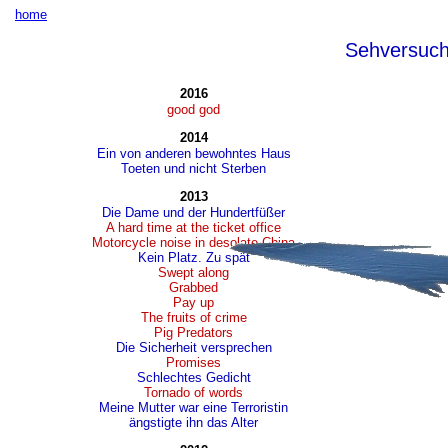
home
Sehversuc
2016
good god
2014
Ein von anderen bewohntes Haus
Toeten und nicht Sterben
2013
Die Dame und der Hundertfüßer
A hard time at the ticket office
Motorcycle noise in desolate China
Kein Platz. Zu spät
Swept along
Grabbed
Pay up
The fruits of crime
Pig Predators
Die Sicherheit versprechen
Promises
Schlechtes Gedicht
Tornado of words
Meine Mutter war eine Terroristin
ängstigte ihn das Alter