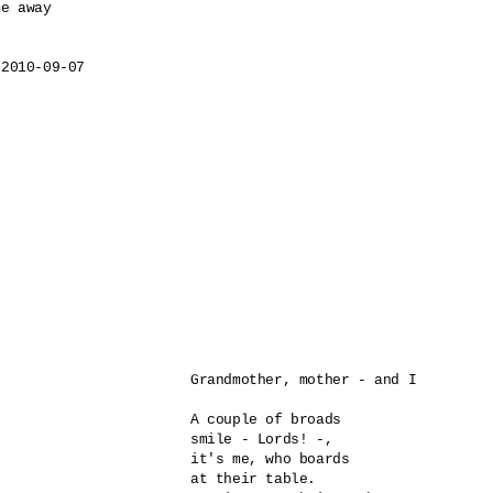
e away

 2010-09-07
Grandmother, mother - and I

A couple of broads 

smile - Lords! -,

it's me, who boards

at their table.
