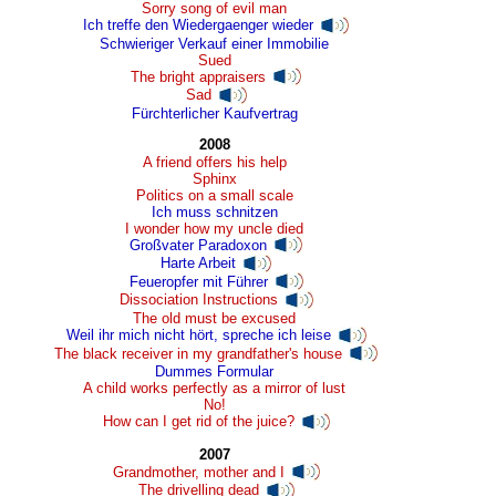
Sorry song of evil man
Ich treffe den Wiedergaenger wieder
Schwieriger Verkauf einer Immobilie
Sued
The bright appraisers
Sad
Fürchterlicher Kaufvertrag
2008
A friend offers his help
Sphinx
Politics on a small scale
Ich muss schnitzen
I wonder how my uncle died
Großvater Paradoxon
Harte Arbeit
Feueropfer mit Führer
Dissociation Instructions
The old must be excused
Weil ihr mich nicht hört, spreche ich leise
The black receiver in my grandfather's house
Dummes Formular
A child works perfectly as a mirror of lust
No!
How can I get rid of the juice?
2007
Grandmother, mother and I
The drivelling dead