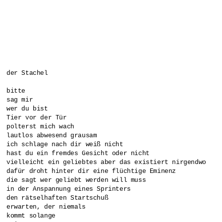
der Stachel

bitte 

sag mir 

wer du bist 

Tier vor der Tür 

polterst mich wach

lautlos abwesend grausam 

ich schlage nach dir weiß nicht 

hast du ein fremdes Gesicht oder nicht 

vielleicht ein geliebtes aber das existiert nirgendwo 

dafür droht hinter dir eine flüchtige Eminenz 

die sagt wer geliebt werden will muss

in der Anspannung eines Sprinters 

den rätselhaften Startschuß 

erwarten, der niemals 

kommt solange 
