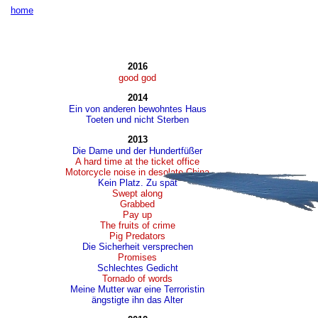
home
2016
good god
2014
Ein von anderen bewohntes Haus
Toeten und nicht Sterben
2013
Die Dame und der Hundertfüßer
A hard time at the ticket office
Motorcycle noise in desolate China
Kein Platz. Zu spät
Swept along
Grabbed
Pay up
The fruits of crime
Pig Predators
Die Sicherheit versprechen
Promises
Schlechtes Gedicht
Tornado of words
Meine Mutter war eine Terroristin
ängstigte ihn das Alter