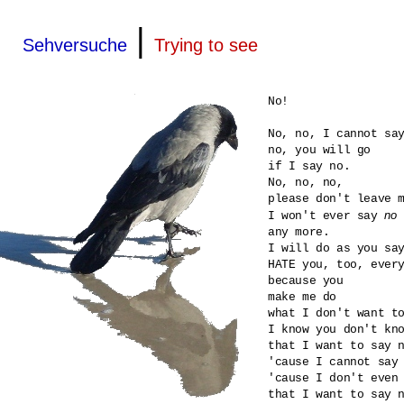
|
Sehversuche
Trying to see
No!

No, no, I cannot say
no, you will go

if I say no. 

No, no, no,

please don't leave m
no
I won't ever say 
any more.

I will do as you say
HATE you, too, every
because you

make me do

what I don't want to
I know you don't kno
that I want to say n
'cause I cannot say 
'cause I don't even 
that I want to say n