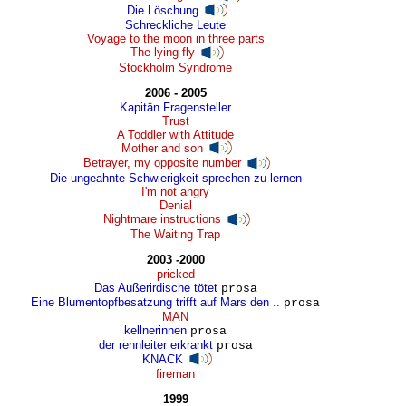
Die Löschung
Schreckliche Leute
Voyage to the moon in three parts
The lying fly
Stockholm Syndrome
2006 - 2005
Kapitän Fragensteller
Trust
A Toddler with Attitude
Mother and son
Betrayer, my opposite number
Die ungeahnte Schwierigkeit sprechen zu lernen
I'm not angry
Denial
Nightmare instructions
The Waiting Trap
2003 -2000
pricked
Das Außerirdische tötet
prosa
Eine Blumentopfbesatzung trifft auf Mars den ..
prosa
MAN
kellnerinnen
prosa
der rennleiter erkrankt
prosa
KNACK
fireman
1999