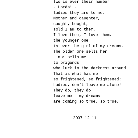
Two is ever their number

- Lords! - 

ladies they are to me.

Mother and daughter,

caught, bought, 

sold I am to them.

I love them, I love them,

the younger one

is ever the girl of my dreams. 

The older one sells her

- no: sells me -

to brigands 

who lurk in the darkness around. 

That is what has me

so frightened, so frightened:

Ladies, don't leave me alone!

They do, they do 

leave me - my dreams

are coming so true, so true.

	2007-12-11