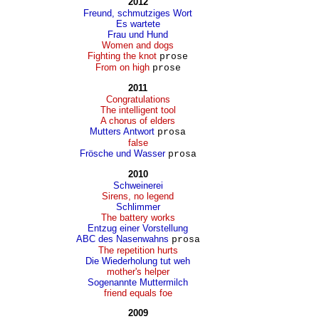
2012
Freund, schmutziges Wort
Es wartete
Frau und Hund
Women and dogs
Fighting the knot
prose
From on high
prose
2011
Congratulations
The intelligent tool
A chorus of elders
Mutters Antwort
prosa
false
Frösche und Wasser
prosa
2010
Schweinerei
Sirens, no legend
Schlimmer
The battery works
Entzug einer Vorstellung
ABC des Nasenwahns
prosa
The repetition hurts
Die Wiederholung tut weh
mother's helper
Sogenannte Muttermilch
friend equals foe
2009