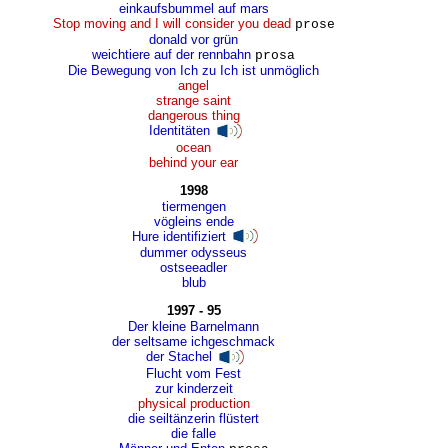
einkaufsbummel auf mars
Stop moving and I will consider you dead
prose
donald vor grün
weichtiere auf der rennbahn
prosa
Die Bewegung von Ich zu Ich ist unmöglich
angel
strange saint
dangerous thing
Identitäten
ocean
behind your ear
1998
tiermengen
vögleins ende
Hure identifiziert
dummer odysseus
ostseeadler
blub
1997 - 95
Der kleine Barnelmann
der seltsame ichgeschmack
der Stachel
Flucht vom Fest
zur kinderzeit
physical production
die seiltänzerin flüstert
die falle