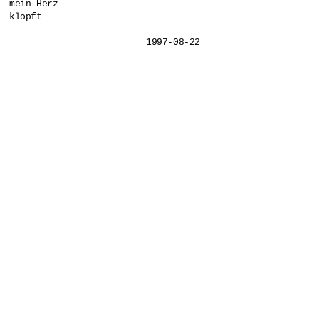
mein Herz 

klopft

			1997-08-22