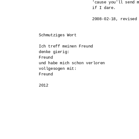
'cause you'll send m
if I dare. 

2008-02-18, revised
Schmutziges Wort

Ich treff meinen Freund

denke gierig:

Freund

und habe mich schon verloren

vollgesogen mit:

Freund

2012
