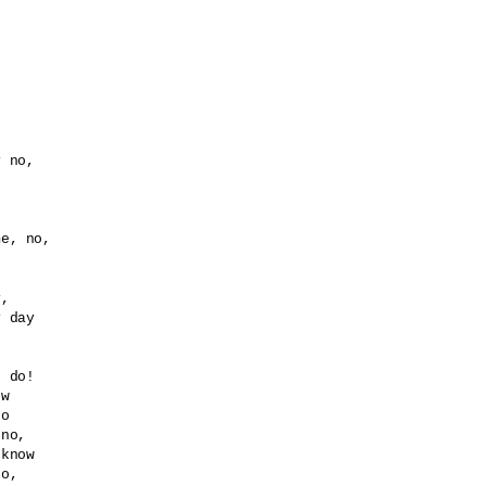
 no, 

e, no,

,

 day

 do!  

w 

o

no,

know 

o,
