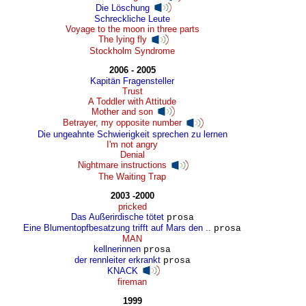
Die Löschung
Schreckliche Leute
Voyage to the moon in three parts
The lying fly
Stockholm Syndrome
2006 - 2005
Kapitän Fragensteller
Trust
A Toddler with Attitude
Mother and son
Betrayer, my opposite number
Die ungeahnte Schwierigkeit sprechen zu lernen
I'm not angry
Denial
Nightmare instructions
The Waiting Trap
2003 -2000
pricked
Das Außerirdische tötet
prosa
Eine Blumentopfbesatzung trifft auf Mars den ..
prosa
MAN
kellnerinnen
prosa
der rennleiter erkrankt
prosa
KNACK
fireman
1999