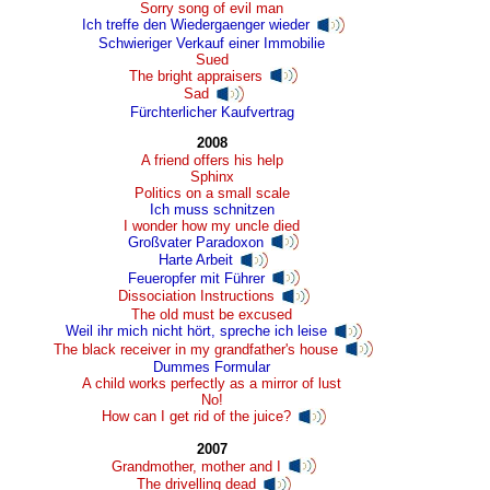
Sorry song of evil man
Ich treffe den Wiedergaenger wieder
Schwieriger Verkauf einer Immobilie
Sued
The bright appraisers
Sad
Fürchterlicher Kaufvertrag
2008
A friend offers his help
Sphinx
Politics on a small scale
Ich muss schnitzen
I wonder how my uncle died
Großvater Paradoxon
Harte Arbeit
Feueropfer mit Führer
Dissociation Instructions
The old must be excused
Weil ihr mich nicht hört, spreche ich leise
The black receiver in my grandfather's house
Dummes Formular
A child works perfectly as a mirror of lust
No!
How can I get rid of the juice?
2007
Grandmother, mother and I
The drivelling dead