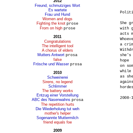
2012
Freund, schmutziges Wort
Es wartete
Politi
Frau und Hund
Women and dogs
She g
Fighting the knot
prose
From on high
prose
with g
acts 
2011
Whoev
Congratulations
a crim
The intelligent tool
Withd
A chorus of elders
Mutters Antwort
prosa
she's
false
hope 

Frösche und Wasser
prosa
on som
while
2010
as sh
Schweinerei
Sirens, no legend
again
Schlimmer
hordes
The battery works
Entzug einer Vorstellung
2008-
ABC des Nasenwahns
prosa
The repetition hurts
Die Wiederholung tut weh
mother's helper
Sogenannte Muttermilch
friend equals foe
2009