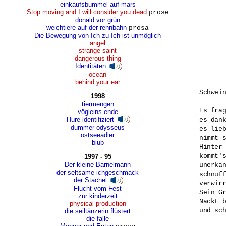
einkaufsbummel auf mars
Stop moving and I will consider you dead
prose
donald vor grün
weichtiere auf der rennbahn
prosa
Die Bewegung von Ich zu Ich ist unmöglich
angel
strange saint
dangerous thing
Identitäten
ocean
behind your ear
Schwein
1998
tiermengen
Es frag
vögleins ende
Hure identifiziert
es dank
dummer odysseus
es lieb
ostseeadler
nimmt s
blub
Hinter 
kommt's
1997 - 95
Der kleine Barnelmann
unerkan
der seltsame ichgeschmack
schnüff
der Stachel
verwirr
Flucht vom Fest
Sein Gr
zur kinderzeit
Nackt b
physical production
und sch
die seiltänzerin flüstert
die falle