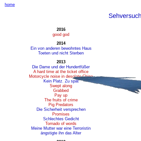
home
Sehversuc
2016
good god
2014
Ein von anderen bewohntes Haus
Toeten und nicht Sterben
2013
Die Dame und der Hundertfüßer
A hard time at the ticket office
Motorcycle noise in desolate China
Kein Platz. Zu spät
Swept along
Grabbed
Pay up
The fruits of crime
Pig Predators
Die Sicherheit versprechen
Promises
Schlechtes Gedicht
Tornado of words
Meine Mutter war eine Terroristin
ängstigte ihn das Alter