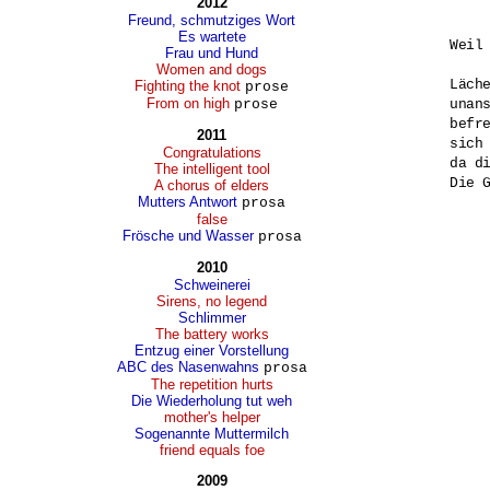
2012
Freund, schmutziges Wort
Es wartete
Weil
Frau und Hund
Women and dogs
Läche
Fighting the knot
prose
From on high
prose
unans
befre
2011
sich 
Congratulations
da d
The intelligent tool
Die G
A chorus of elders
Mutters Antwort
prosa
false
Frösche und Wasser
prosa
2010
Schweinerei
Sirens, no legend
Schlimmer
The battery works
Entzug einer Vorstellung
ABC des Nasenwahns
prosa
The repetition hurts
Die Wiederholung tut weh
mother's helper
Sogenannte Muttermilch
friend equals foe
2009