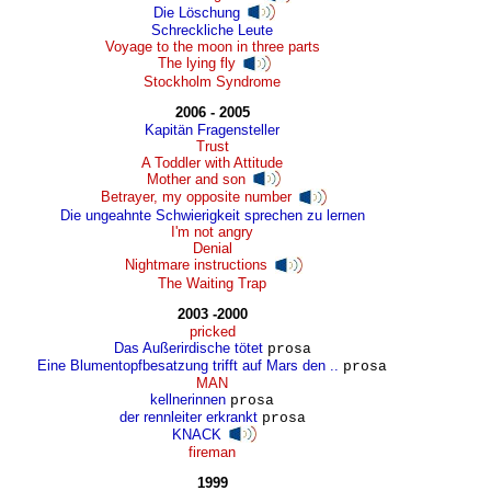
Die Löschung
Schreckliche Leute
Voyage to the moon in three parts
The lying fly
Stockholm Syndrome
2006 - 2005
Kapitän Fragensteller
Trust
A Toddler with Attitude
Mother and son
Betrayer, my opposite number
Die ungeahnte Schwierigkeit sprechen zu lernen
I'm not angry
Denial
Nightmare instructions
The Waiting Trap
2003 -2000
pricked
Das Außerirdische tötet
prosa
Eine Blumentopfbesatzung trifft auf Mars den ..
prosa
MAN
kellnerinnen
prosa
der rennleiter erkrankt
prosa
KNACK
fireman
1999