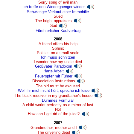
Sorry song of evil man
Ich treffe den Wiedergaenger wieder
Schwieriger Verkauf einer Immobilie
Sued
The bright appraisers
Sad
Fürchterlicher Kaufvertrag
2008
A friend offers his help
Sphinx
Politics on a small scale
Ich muss schnitzen
I wonder how my uncle died
Großvater Paradoxon
Harte Arbeit
Feueropfer mit Führer
Dissociation Instructions
The old must be excused
Weil ihr mich nicht hört, spreche ich leise
The black receiver in my grandfather's house
Dummes Formular
A child works perfectly as a mirror of lust
No!
How can I get rid of the juice?
2007
Grandmother, mother and I
The drivelling dead