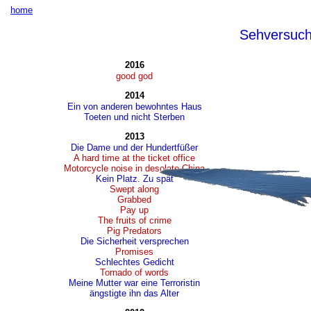
home
Sehversuc
2016
good god
2014
Ein von anderen bewohntes Haus
Toeten und nicht Sterben
2013
Die Dame und der Hundertfüßer
A hard time at the ticket office
Motorcycle noise in desolate China
Kein Platz. Zu spät
Swept along
Grabbed
Pay up
The fruits of crime
Pig Predators
Die Sicherheit versprechen
Promises
Schlechtes Gedicht
Tornado of words
Meine Mutter war eine Terroristin
ängstigte ihn das Alter