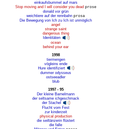
einkaufsbummel auf mars
Stop moving and I will consider you dead
prose
donald vor grün
weichtiere auf der rennbahn
prosa
Die Bewegung von Ich zu Ich ist unmöglich
angel
strange saint
dangerous thing
Identitäten
ocean
behind your ear
1998
tiermengen
vögleins ende
Hure identifiziert
dummer odysseus
ostseeadler
blub
1997 - 95
Der kleine Barnelmann
der seltsame ichgeschmack
der Stachel
Flucht vom Fest
zur kinderzeit
physical production
die seiltänzerin flüstert
die falle