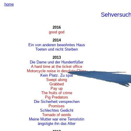
home
Sehversuc
2016
good god
2014
Ein von anderen bewohntes Haus
Toeten und nicht Sterben
2013
Die Dame und der Hundertfüßer
A hard time at the ticket office
Motorcycle noise in desolate China
Kein Platz. Zu spät
Swept along
Grabbed
Pay up
The fruits of crime
Pig Predators
Die Sicherheit versprechen
Promises
Schlechtes Gedicht
Tornado of words
Meine Mutter war eine Terroristin
ängstigte ihn das Alter