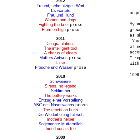
2012
Freund, schmutziges Wort
Es wartete
angel
Frau und Hund
Women and dogs
My a
Fighting the knot
prose
From on high
prose
grow
as s
2011
'You
Congratulations
of n
The intelligent tool
acco
A chorus of elders
Mutters Antwort
prosa
I re
false
with
Frösche und Wasser
prosa
1999
2010
Schweinerei
Sirens, no legend
Schlimmer
The battery works
Entzug einer Vorstellung
ABC des Nasenwahns
prosa
The repetition hurts
Die Wiederholung tut weh
mother's helper
Sogenannte Muttermilch
friend equals foe
2009