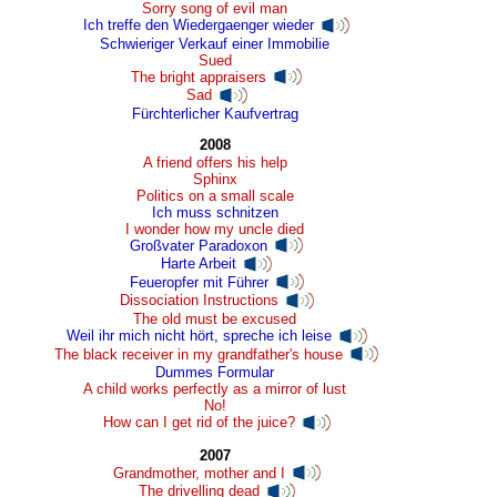
Sorry song of evil man
Ich treffe den Wiedergaenger wieder
Schwieriger Verkauf einer Immobilie
Sued
The bright appraisers
Sad
Fürchterlicher Kaufvertrag
2008
A friend offers his help
Sphinx
Politics on a small scale
Ich muss schnitzen
I wonder how my uncle died
Großvater Paradoxon
Harte Arbeit
Feueropfer mit Führer
Dissociation Instructions
The old must be excused
Weil ihr mich nicht hört, spreche ich leise
The black receiver in my grandfather's house
Dummes Formular
A child works perfectly as a mirror of lust
No!
How can I get rid of the juice?
2007
Grandmother, mother and I
The drivelling dead