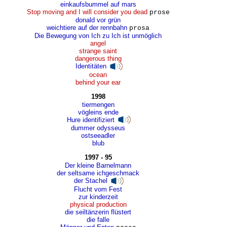
einkaufsbummel auf mars
Stop moving and I will consider you dead
prose
donald vor grün
weichtiere auf der rennbahn
prosa
Die Bewegung von Ich zu Ich ist unmöglich
angel
strange saint
dangerous thing
Identitäten
ocean
behind your ear
1998
tiermengen
vögleins ende
Hure identifiziert
dummer odysseus
ostseeadler
blub
1997 - 95
Der kleine Barnelmann
der seltsame ichgeschmack
der Stachel
Flucht vom Fest
zur kinderzeit
physical production
die seiltänzerin flüstert
die falle