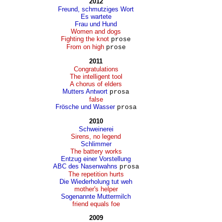
2012
Freund, schmutziges Wort
Es wartete
Frau und Hund
Women and dogs
Fighting the knot
prose
From on high
prose
2011
Congratulations
The intelligent tool
A chorus of elders
Mutters Antwort
prosa
false
Frösche und Wasser
prosa
2010
Schweinerei
Sirens, no legend
Schlimmer
The battery works
Entzug einer Vorstellung
ABC des Nasenwahns
prosa
The repetition hurts
Die Wiederholung tut weh
mother's helper
Sogenannte Muttermilch
friend equals foe
2009