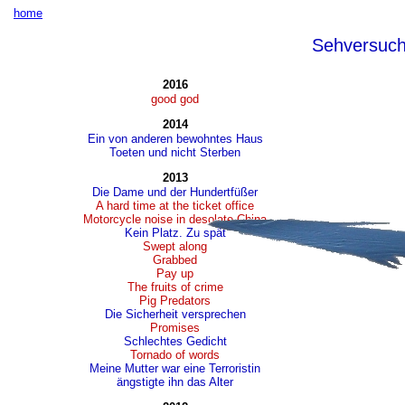
home
Sehversuc
2016
good god
2014
Ein von anderen bewohntes Haus
Toeten und nicht Sterben
2013
Die Dame und der Hundertfüßer
A hard time at the ticket office
Motorcycle noise in desolate China
Kein Platz. Zu spät
Swept along
Grabbed
Pay up
The fruits of crime
Pig Predators
Die Sicherheit versprechen
Promises
Schlechtes Gedicht
Tornado of words
Meine Mutter war eine Terroristin
ängstigte ihn das Alter