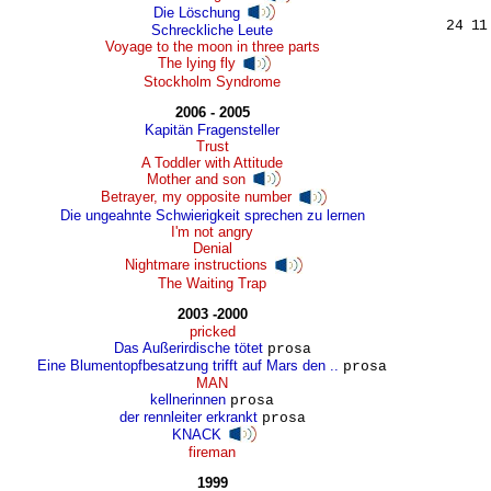
Die Löschung
Schreckliche Leute
Voyage to the moon in three parts
The lying fly
Stockholm Syndrome
2006 - 2005
Kapitän Fragensteller
Trust
A Toddler with Attitude
Mother and son
Betrayer, my opposite number
Die ungeahnte Schwierigkeit sprechen zu lernen
I'm not angry
Denial
Nightmare instructions
The Waiting Trap
2003 -2000
pricked
Das Außerirdische tötet
prosa
Eine Blumentopfbesatzung trifft auf Mars den ..
prosa
MAN
kellnerinnen
prosa
der rennleiter erkrankt
prosa
KNACK
fireman
1999