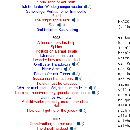
Sorry song of evil man
Ich treffe den Wiedergaenger wieder
Schwieriger Verkauf einer Immobilie
Sued
The bright appraisers
KNACK

Sad
(Völk
Fürchterlicher Kaufvertrag
es kn
2008
A friend offers his help
kaum 
Sphinx
in al
Politics on a small scale
behäl
Ich muss schnitzen
knack
I wonder how my uncle died
ein K
Großvater Paradoxon
das K
Harte Arbeit
Feueropfer mit Führer
man k
Dissociation Instructions
ach z
The old must be excused
sagen
Weil ihr mich nicht hört, spreche ich leise
völli
The black receiver in my grandfather's house
denn 
Dummes Formular
na gu
A child works perfectly as a mirror of lust
alle 
No!
How can I get rid of the juice?
nach 
alle 
2007
welch
Grandmother, mother and I
welch
The drivelling dead