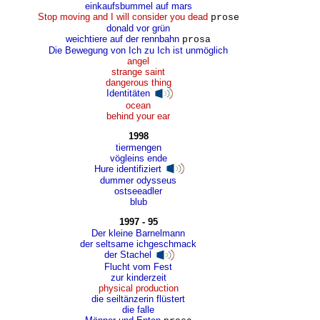
einkaufsbummel auf mars
Stop moving and I will consider you dead
prose
donald vor grün
weichtiere auf der rennbahn
prosa
Die Bewegung von Ich zu Ich ist unmöglich
angel
strange saint
dangerous thing
Identitäten
ocean
behind your ear
1998
tiermengen
vögleins ende
Hure identifiziert
dummer odysseus
ostseeadler
blub
1997 - 95
Der kleine Barnelmann
der seltsame ichgeschmack
der Stachel
Flucht vom Fest
zur kinderzeit
physical production
die seiltänzerin flüstert
die falle