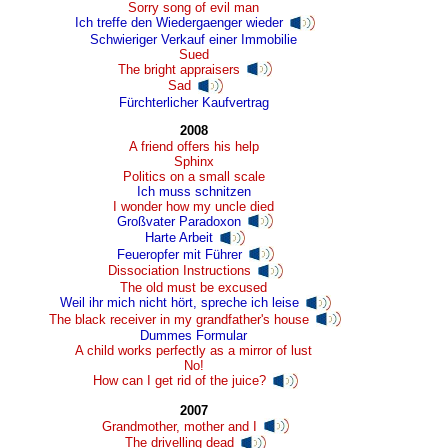
Sorry song of evil man
Ich treffe den Wiedergaenger wieder
Schwieriger Verkauf einer Immobilie
Sued
The bright appraisers
Sad
Fürchterlicher Kaufvertrag
2008
A friend offers his help
Sphinx
Politics on a small scale
Ich muss schnitzen
I wonder how my uncle died
Großvater Paradoxon
Harte Arbeit
Feueropfer mit Führer
Dissociation Instructions
The old must be excused
Weil ihr mich nicht hört, spreche ich leise
The black receiver in my grandfather's house
Dummes Formular
A child works perfectly as a mirror of lust
No!
How can I get rid of the juice?
2007
Grandmother, mother and I
The drivelling dead