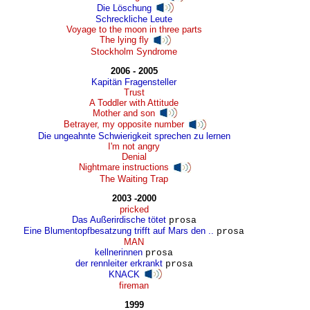
Die Löschung
Schreckliche Leute
Voyage to the moon in three parts
The lying fly
Stockholm Syndrome
2006 - 2005
Kapitän Fragensteller
Trust
A Toddler with Attitude
Mother and son
Betrayer, my opposite number
Die ungeahnte Schwierigkeit sprechen zu lernen
I'm not angry
Denial
Nightmare instructions
The Waiting Trap
2003 -2000
pricked
Das Außerirdische tötet
prosa
Eine Blumentopfbesatzung trifft auf Mars den ..
prosa
MAN
kellnerinnen
prosa
der rennleiter erkrankt
prosa
KNACK
fireman
1999