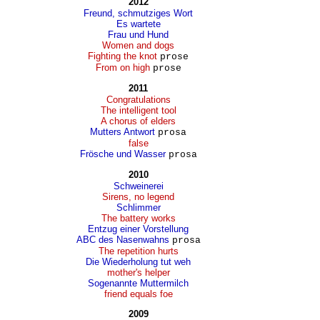
2012
Freund, schmutziges Wort
Es wartete
Frau und Hund
Women and dogs
Fighting the knot
prose
From on high
prose
2011
Congratulations
The intelligent tool
A chorus of elders
Mutters Antwort
prosa
false
Frösche und Wasser
prosa
2010
Schweinerei
Sirens, no legend
Schlimmer
The battery works
Entzug einer Vorstellung
ABC des Nasenwahns
prosa
The repetition hurts
Die Wiederholung tut weh
mother's helper
Sogenannte Muttermilch
friend equals foe
2009