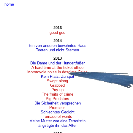
home
2016
good god
2014
Ein von anderen bewohntes Haus
Toeten und nicht Sterben
2013
Die Dame und der Hundertfüßer
A hard time at the ticket office
Motorcycle noise in desolate China
Kein Platz. Zu spät
Swept along
Grabbed
Pay up
The fruits of crime
Pig Predators
Die Sicherheit versprechen
Promises
Schlechtes Gedicht
Tornado of words
Meine Mutter war eine Terroristin
ängstigte ihn das Alter