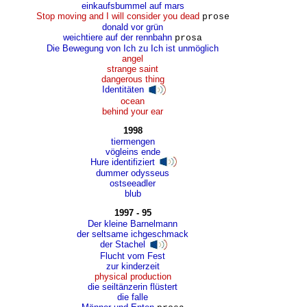
einkaufsbummel auf mars
Stop moving and I will consider you dead
prose
donald vor grün
weichtiere auf der rennbahn
prosa
Die Bewegung von Ich zu Ich ist unmöglich
angel
strange saint
dangerous thing
Identitäten
ocean
behind your ear
1998
tiermengen
vögleins ende
Hure identifiziert
dummer odysseus
ostseeadler
blub
1997 - 95
Der kleine Barnelmann
der seltsame ichgeschmack
der Stachel
Flucht vom Fest
zur kinderzeit
physical production
die seiltänzerin flüstert
die falle