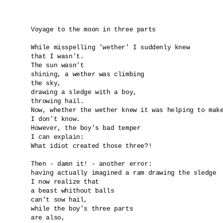
Voyage to the moon in three parts

While misspelling 'wether' I suddenly knew

that I wasn't.

The sun wasn't 

shining, a wether was climbing 

the sky,

drawing a sledge with a boy,

throwing hail. 

Now, whether the wether knew it was helping to make
I don't know.

However, the boy's bad temper

I can explain: 

What idiot created those three?!

Then - damn it! - another error:

having actually imagined a ram drawing the sledge

I now realize that

a beast whithout balls 

can't sow hail,

while the boy's three parts 

are also, 
