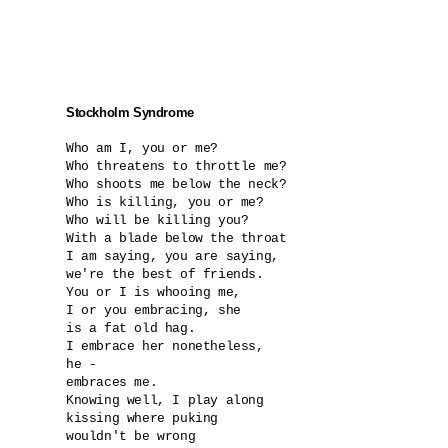
Stockholm Syndrome
Who am I, you or me?

Who threatens to throttle me?

Who shoots me below the neck?

Who is killing, you or me?

Who will be killing you?

With a blade below the throat

I am saying, you are saying,

we're the best of friends.

You or I is whooing me, 

I or you embracing, she

is a fat old hag.

I embrace her nonetheless,

he -

embraces me.

Knowing well, I play along

kissing where puking

wouldn't be wrong
