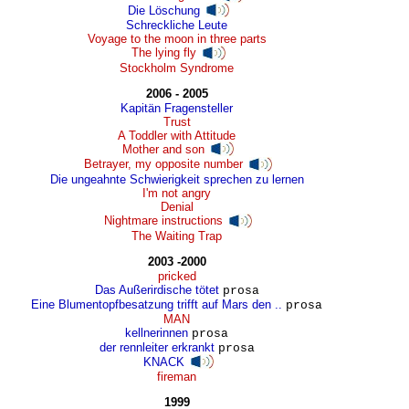
Die Löschung
Schreckliche Leute
Voyage to the moon in three parts
The lying fly
Stockholm Syndrome
2006 - 2005
Kapitän Fragensteller
Trust
A Toddler with Attitude
Mother and son
Betrayer, my opposite number
Die ungeahnte Schwierigkeit sprechen zu lernen
I'm not angry
Denial
Nightmare instructions
The Waiting Trap
2003 -2000
pricked
Das Außerirdische tötet
prosa
Eine Blumentopfbesatzung trifft auf Mars den ..
prosa
MAN
kellnerinnen
prosa
der rennleiter erkrankt
prosa
KNACK
fireman
1999