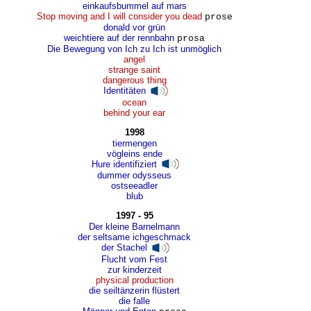
einkaufsbummel auf mars
Stop moving and I will consider you dead
prose
donald vor grün
weichtiere auf der rennbahn
prosa
Die Bewegung von Ich zu Ich ist unmöglich
angel
strange saint
dangerous thing
Identitäten
ocean
behind your ear
1998
tiermengen
vögleins ende
Hure identifiziert
dummer odysseus
ostseeadler
blub
1997 - 95
Der kleine Barnelmann
der seltsame ichgeschmack
der Stachel
Flucht vom Fest
zur kinderzeit
physical production
die seiltänzerin flüstert
die falle