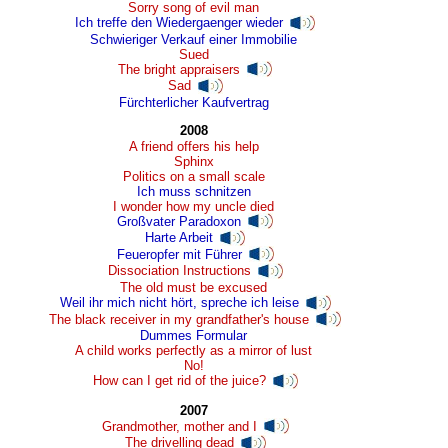
Sorry song of evil man
Ich treffe den Wiedergaenger wieder
Schwieriger Verkauf einer Immobilie
Sued
The bright appraisers
Sad
Fürchterlicher Kaufvertrag
2008
A friend offers his help
Sphinx
Politics on a small scale
Ich muss schnitzen
I wonder how my uncle died
Großvater Paradoxon
Harte Arbeit
Feueropfer mit Führer
Dissociation Instructions
The old must be excused
Weil ihr mich nicht hört, spreche ich leise
The black receiver in my grandfather's house
Dummes Formular
A child works perfectly as a mirror of lust
No!
How can I get rid of the juice?
2007
Grandmother, mother and I
The drivelling dead