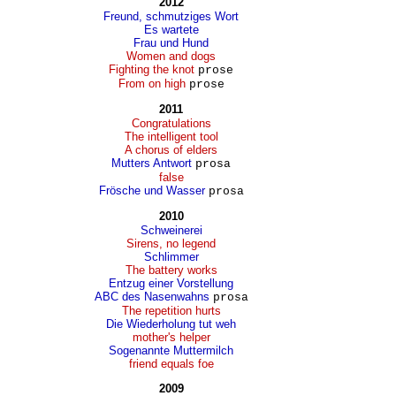
2012
Freund, schmutziges Wort
Es wartete
Frau und Hund
Women and dogs
Fighting the knot
prose
From on high
prose
2011
Congratulations
The intelligent tool
A chorus of elders
Mutters Antwort
prosa
false
Frösche und Wasser
prosa
2010
Schweinerei
Sirens, no legend
Schlimmer
The battery works
Entzug einer Vorstellung
ABC des Nasenwahns
prosa
The repetition hurts
Die Wiederholung tut weh
mother's helper
Sogenannte Muttermilch
friend equals foe
2009