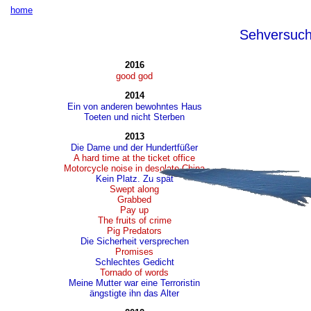
home
Sehversuc
2016
good god
2014
Ein von anderen bewohntes Haus
Toeten und nicht Sterben
2013
Die Dame und der Hundertfüßer
A hard time at the ticket office
Motorcycle noise in desolate China
Kein Platz. Zu spät
Swept along
Grabbed
Pay up
The fruits of crime
Pig Predators
Die Sicherheit versprechen
Promises
Schlechtes Gedicht
Tornado of words
Meine Mutter war eine Terroristin
ängstigte ihn das Alter