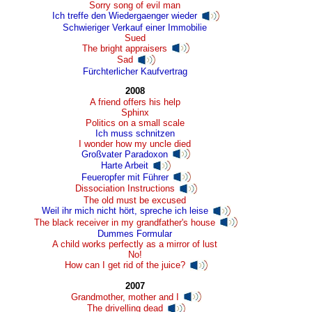
Sorry song of evil man
Ich treffe den Wiedergaenger wieder
Schwieriger Verkauf einer Immobilie
Sued
The bright appraisers
Sad
Fürchterlicher Kaufvertrag
2008
A friend offers his help
Sphinx
Politics on a small scale
Ich muss schnitzen
I wonder how my uncle died
Großvater Paradoxon
Harte Arbeit
Feueropfer mit Führer
Dissociation Instructions
The old must be excused
Weil ihr mich nicht hört, spreche ich leise
The black receiver in my grandfather's house
Dummes Formular
A child works perfectly as a mirror of lust
No!
How can I get rid of the juice?
2007
Grandmother, mother and I
The drivelling dead