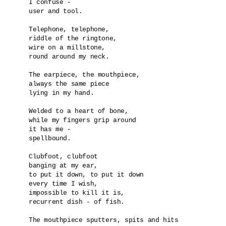
I confuse -

user and tool.

Telephone, telephone,

riddle of the ringtone,

wire on a millstone, 

round around my neck.

The earpiece, the mouthpiece,

always the same piece

lying in my hand.

Welded to a heart of bone,

while my fingers grip around

it has me -

spellbound.

Clubfoot, clubfoot

banging at my ear,

to put it down, to put it down

every time I wish,

impossible to kill it is,

recurrent dish - of fish. 

The mouthpiece sputters, spits and hits
