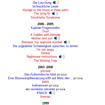
Die Löschung
Schreckliche Leute
Voyage to the moon in three parts
The lying fly
Stockholm Syndrome
2006 - 2005
Kapitän Fragensteller
Trust
A Toddler with Attitude
Mother and son
Betrayer, my opposite number
Die ungeahnte Schwierigkeit sprechen zu lernen
I'm not angry
Denial
Nightmare instructions
The Waiting Trap
2003 -2000
pricked
Das Außerirdische tötet
prosa
Eine Blumentopfbesatzung trifft auf Mars den ..
prosa
MAN
kellnerinnen
prosa
der rennleiter erkrankt
prosa
KNACK
fireman
1999