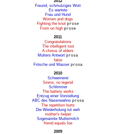
2012
Freund, schmutziges Wort
Es wartete
Frau und Hund
Women and dogs
Fighting the knot
prose
From on high
prose
2011
Congratulations
The intelligent tool
A chorus of elders
Mutters Antwort
prosa
false
Frösche und Wasser
prosa
2010
Schweinerei
Sirens, no legend
Schlimmer
The battery works
Entzug einer Vorstellung
ABC des Nasenwahns
prosa
The repetition hurts
Die Wiederholung tut weh
mother's helper
Sogenannte Muttermilch
friend equals foe
2009