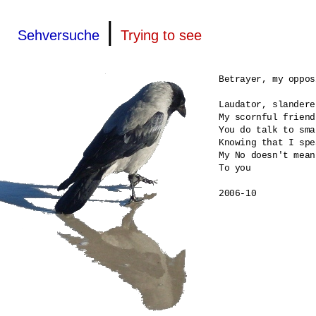
|
Sehversuche
Trying to see
Betrayer, my oppos
Laudator, slanderer
My scornful friend,
You do talk to sma
Knowing that I spe
My No doesn't mean
To you

2006-10