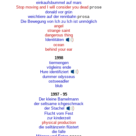
einkaufsbummel auf mars
Stop moving and I will consider you dead
prose
donald vor grün
weichtiere auf der rennbahn
prosa
Die Bewegung von Ich zu Ich ist unmöglich
angel
strange saint
dangerous thing
Identitäten
ocean
behind your ear
1998
tiermengen
vögleins ende
Hure identifiziert
dummer odysseus
ostseeadler
blub
1997 - 95
Der kleine Barnelmann
der seltsame ichgeschmack
der Stachel
Flucht vom Fest
zur kinderzeit
physical production
die seiltänzerin flüstert
die falle