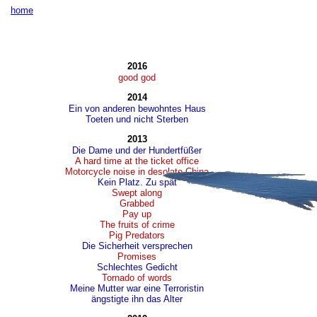
home
2016
good god
2014
Ein von anderen bewohntes Haus
Toeten und nicht Sterben
2013
Die Dame und der Hundertfüßer
A hard time at the ticket office
Motorcycle noise in desolate China
Kein Platz. Zu spät
Swept along
Grabbed
Pay up
The fruits of crime
Pig Predators
Die Sicherheit versprechen
Promises
Schlechtes Gedicht
Tornado of words
Meine Mutter war eine Terroristin
ängstigte ihn das Alter