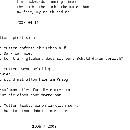
(in backwards running time)

the dumb, the numb, the muted bum,

my face, my mouth and me.

tter opfert sich

e Mutter opferte ihr Leben auf.

d Dank war nie.

e könnt ihr glauben, dass sie eure Schuld daran verzieh?

e Mutter, wenn beleidigt, 

hwieg,

d stand mit allen hier im Krieg.

rauf man alles für die Mutter tat,

rum sie einen ohne Worte bat.

e Mutter liebte einen wirklich sehr,

d hasste einen dabei immer mehr.
