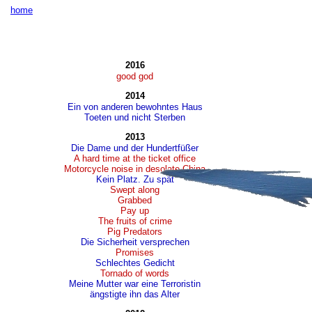
home
2016
good god
2014
Ein von anderen bewohntes Haus
Toeten und nicht Sterben
2013
Die Dame und der Hundertfüßer
A hard time at the ticket office
Motorcycle noise in desolate China
Kein Platz. Zu spät
Swept along
Grabbed
Pay up
The fruits of crime
Pig Predators
Die Sicherheit versprechen
Promises
Schlechtes Gedicht
Tornado of words
Meine Mutter war eine Terroristin
ängstigte ihn das Alter