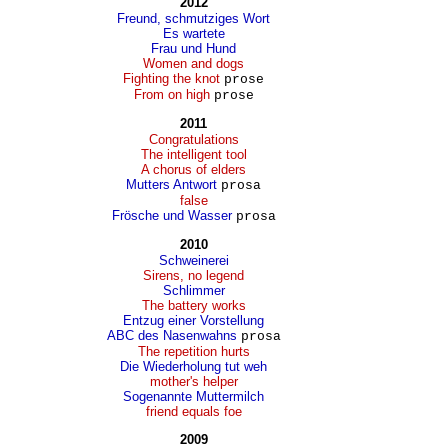
2012
Freund, schmutziges Wort
Es wartete
Frau und Hund
Women and dogs
Fighting the knot
prose
From on high
prose
2011
Congratulations
The intelligent tool
A chorus of elders
Mutters Antwort
prosa
false
Frösche und Wasser
prosa
2010
Schweinerei
Sirens, no legend
Schlimmer
The battery works
Entzug einer Vorstellung
ABC des Nasenwahns
prosa
The repetition hurts
Die Wiederholung tut weh
mother's helper
Sogenannte Muttermilch
friend equals foe
2009