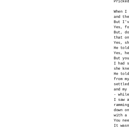
Pricked
When I 
and the
But I'v
Yes, fo
But, do
that on
Yes, sh
He told
Yes, he
But you
I had s
she kne
He told
from my
settled
and my 
- while
I saw a
ramming
down on
with a 
You nee
It wasn