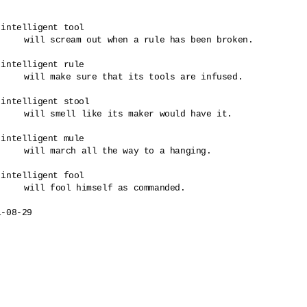
 intelligent tool 

n a rule has been broken.

 intelligent rule 

t its tools are infused.

 intelligent stool 

s maker would have it. 

 intelligent mule 

he way to a hanging.

 intelligent fool 

elf as commanded. 

-08-29
