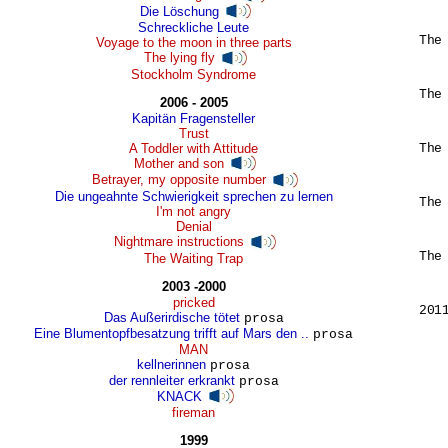
Die Löschung
Schreckliche Leute
The
Voyage to the moon in three parts
The lying fly
	will scream out whe
Stockholm Syndrome
The
2006 - 2005
	will make sure tha
Kapitän Fragensteller
Trust
A Toddler with Attitude
The
Mother and son
	will smell like it
Betrayer, my opposite number
Die ungeahnte Schwierigkeit sprechen zu lernen
The
I'm not angry
	will march all t
Denial
Nightmare instructions
The
The Waiting Trap
	will fool hims
2003 -2000
pricked
2011
Das Außerirdische tötet
prosa
Eine Blumentopfbesatzung trifft auf Mars den ..
prosa
MAN
kellnerinnen
prosa
der rennleiter erkrankt
prosa
KNACK
fireman
1999