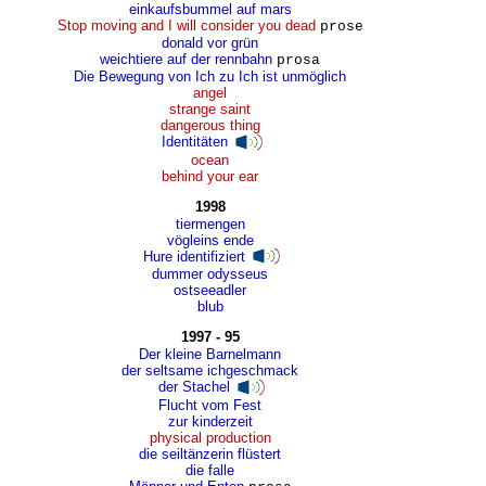
einkaufsbummel auf mars
Stop moving and I will consider you dead
prose
donald vor grün
weichtiere auf der rennbahn
prosa
Die Bewegung von Ich zu Ich ist unmöglich
angel
strange saint
dangerous thing
Identitäten
ocean
behind your ear
1998
tiermengen
vögleins ende
Hure identifiziert
dummer odysseus
ostseeadler
blub
1997 - 95
Der kleine Barnelmann
der seltsame ichgeschmack
der Stachel
Flucht vom Fest
zur kinderzeit
physical production
die seiltänzerin flüstert
die falle