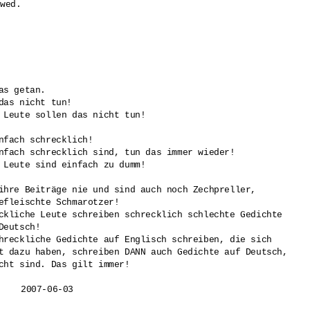
wed.

2
s getan.

das nicht tun!

 Leute sollen das nicht tun!

nfach schrecklich!

nfach schrecklich sind, tun das immer wieder!

 Leute sind einfach zu dumm!

ihre Beiträge nie und sind auch noch Zechpreller, 

efleischte Schmarotzer!

ckliche Leute schreiben schrecklich schlechte Gedichte 

eutsch!

hreckliche Gedichte auf Englisch schreiben, die sich 

t dazu haben, schreiben DANN auch Gedichte auf Deutsch, 

cht sind. Das gilt immer!
