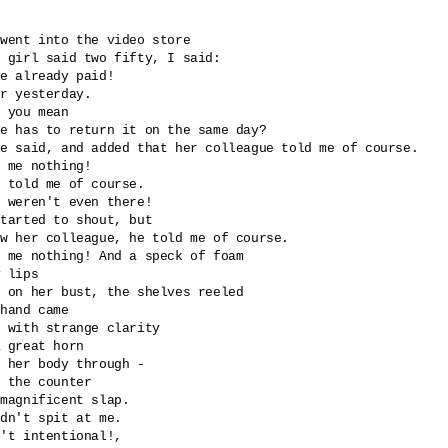
 

went into the video store

 girl said two fifty, I said: 

e already paid!

r yesterday.

 you mean 

e has to return it on the same day?

e said, and added that her colleague told me of course.

 me nothing!

 told me of course.

 weren't even there!

tarted to shout, but

w her colleague, he told me of course.

 me nothing! And a speck of foam

 lips

 on her bust, the shelves reeled

hand came 

 with strange clarity 

 great horn 

 her body through -

 the counter

magnificent slap.

dn't spit at me.

't intentional!,
