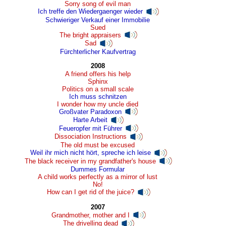
Sorry song of evil man
Ich treffe den Wiedergaenger wieder
Schwieriger Verkauf einer Immobilie
Sued
The bright appraisers
Sad
Fürchterlicher Kaufvertrag
2008
A friend offers his help
Sphinx
Politics on a small scale
Ich muss schnitzen
I wonder how my uncle died
Großvater Paradoxon
Harte Arbeit
Feueropfer mit Führer
Dissociation Instructions
The old must be excused
Weil ihr mich nicht hört, spreche ich leise
The black receiver in my grandfather's house
Dummes Formular
A child works perfectly as a mirror of lust
No!
How can I get rid of the juice?
2007
Grandmother, mother and I
The drivelling dead