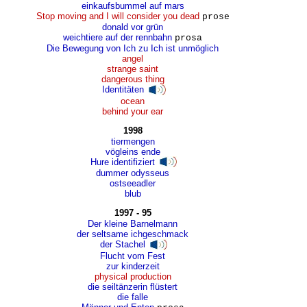
einkaufsbummel auf mars
Stop moving and I will consider you dead
prose
donald vor grün
weichtiere auf der rennbahn
prosa
Die Bewegung von Ich zu Ich ist unmöglich
angel
strange saint
dangerous thing
Identitäten
ocean
behind your ear
1998
tiermengen
vögleins ende
Hure identifiziert
dummer odysseus
ostseeadler
blub
1997 - 95
Der kleine Barnelmann
der seltsame ichgeschmack
der Stachel
Flucht vom Fest
zur kinderzeit
physical production
die seiltänzerin flüstert
die falle