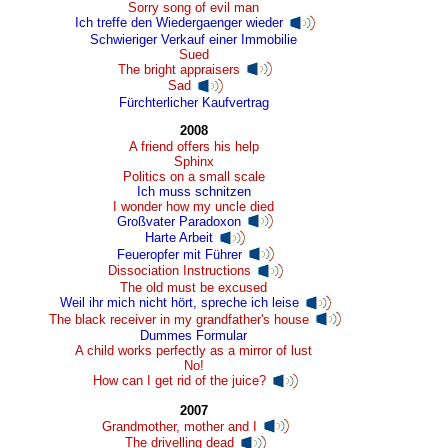
Sorry song of evil man
Ich treffe den Wiedergaenger wieder
Schwieriger Verkauf einer Immobilie
Sued
The bright appraisers
Sad
Fürchterlicher Kaufvertrag
2008
A friend offers his help
Sphinx
Politics on a small scale
Ich muss schnitzen
I wonder how my uncle died
Großvater Paradoxon
Harte Arbeit
Feueropfer mit Führer
Dissociation Instructions
The old must be excused
Weil ihr mich nicht hört, spreche ich leise
The black receiver in my grandfather's house
Dummes Formular
A child works perfectly as a mirror of lust
No!
How can I get rid of the juice?
2007
Grandmother, mother and I
The drivelling dead