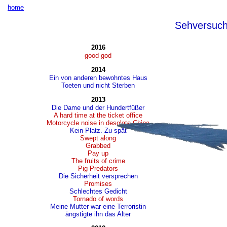
home
Sehversuc
2016
good god
2014
Ein von anderen bewohntes Haus
Toeten und nicht Sterben
2013
Die Dame und der Hundertfüßer
A hard time at the ticket office
Motorcycle noise in desolate China
Kein Platz. Zu spät
Swept along
Grabbed
Pay up
The fruits of crime
Pig Predators
Die Sicherheit versprechen
Promises
Schlechtes Gedicht
Tornado of words
Meine Mutter war eine Terroristin
ängstigte ihn das Alter