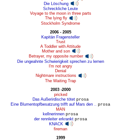
Die Löschung
Schreckliche Leute
Voyage to the moon in three parts
The lying fly
Stockholm Syndrome
2006 - 2005
Kapitän Fragensteller
Trust
A Toddler with Attitude
Mother and son
Betrayer, my opposite number
Die ungeahnte Schwierigkeit sprechen zu lernen
I'm not angry
Denial
Nightmare instructions
The Waiting Trap
2003 -2000
pricked
Das Außerirdische tötet
prosa
Eine Blumentopfbesatzung trifft auf Mars den ..
prosa
MAN
kellnerinnen
prosa
der rennleiter erkrankt
prosa
KNACK
fireman
1999