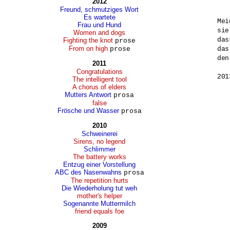
2012
Freund, schmutziges Wort
Es wartete
Mei
Frau und Hund
sie
Women and dogs
das
Fighting the knot
prose
From on high
prose
das
den
2011
Congratulations
The intelligent tool
A chorus of elders
Mutters Antwort
prosa
false
Frösche und Wasser
prosa
2010
Schweinerei
Sirens, no legend
Schlimmer
The battery works
Entzug einer Vorstellung
ABC des Nasenwahns
prosa
The repetition hurts
Die Wiederholung tut weh
mother's helper
Sogenannte Muttermilch
friend equals foe
2009