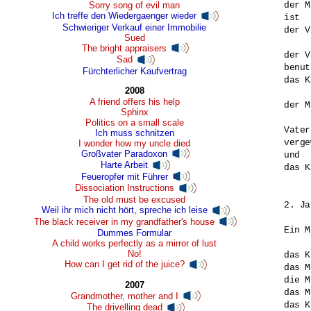
Sorry song of evil man
der M
Ich treffe den Wiedergaenger wieder
ist 

Schwieriger Verkauf einer Immobilie
der V
Sued
The bright appraisers
der V
Sad
benut
Fürchterlicher Kaufvertrag
das K
2008
A friend offers his help
der M
Sphinx
Politics on a small scale
Vater
Ich muss schnitzen
verge
I wonder how my uncle died
Großvater Paradoxon
und 

Harte Arbeit
das K
Feueropfer mit Führer
Dissociation Instructions
The old must be excused
2. Ja
Weil ihr mich nicht hört, spreche ich leise
The black receiver in my grandfather's house
Ein M
Dummes Formular
A child works perfectly as a mirror of lust
No!
das K
How can I get rid of the juice?
das M
die M
2007
das M
Grandmother, mother and I
das K
The drivelling dead