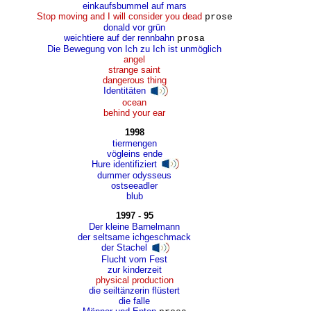
einkaufsbummel auf mars
Stop moving and I will consider you dead
prose
donald vor grün
weichtiere auf der rennbahn
prosa
Die Bewegung von Ich zu Ich ist unmöglich
angel
strange saint
dangerous thing
Identitäten
ocean
behind your ear
1998
tiermengen
vögleins ende
Hure identifiziert
dummer odysseus
ostseeadler
blub
1997 - 95
Der kleine Barnelmann
der seltsame ichgeschmack
der Stachel
Flucht vom Fest
zur kinderzeit
physical production
die seiltänzerin flüstert
die falle