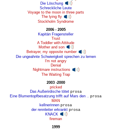
Die Löschung
Schreckliche Leute
Voyage to the moon in three parts
The lying fly
Stockholm Syndrome
2006 - 2005
Kapitän Fragensteller
Trust
A Toddler with Attitude
Mother and son
Betrayer, my opposite number
Die ungeahnte Schwierigkeit sprechen zu lernen
I'm not angry
Denial
Nightmare instructions
The Waiting Trap
2003 -2000
pricked
Das Außerirdische tötet
prosa
Eine Blumentopfbesatzung trifft auf Mars den ..
prosa
MAN
kellnerinnen
prosa
der rennleiter erkrankt
prosa
KNACK
fireman
1999