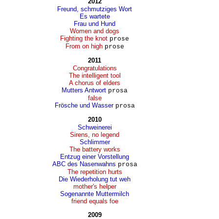
2012
Freund, schmutziges Wort
Es wartete
Frau und Hund
Women and dogs
Fighting the knot
prose
From on high
prose
2011
Congratulations
The intelligent tool
A chorus of elders
Mutters Antwort
prosa
false
Frösche und Wasser
prosa
2010
Schweinerei
Sirens, no legend
Schlimmer
The battery works
Entzug einer Vorstellung
ABC des Nasenwahns
prosa
The repetition hurts
Die Wiederholung tut weh
mother's helper
Sogenannte Muttermilch
friend equals foe
2009