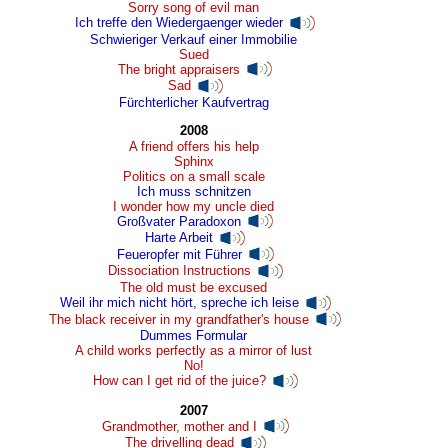
Sorry song of evil man
Ich treffe den Wiedergaenger wieder
Schwieriger Verkauf einer Immobilie
Sued
The bright appraisers
Sad
Fürchterlicher Kaufvertrag
2008
A friend offers his help
Sphinx
Politics on a small scale
Ich muss schnitzen
I wonder how my uncle died
Großvater Paradoxon
Harte Arbeit
Feueropfer mit Führer
Dissociation Instructions
The old must be excused
Weil ihr mich nicht hört, spreche ich leise
The black receiver in my grandfather's house
Dummes Formular
A child works perfectly as a mirror of lust
No!
How can I get rid of the juice?
2007
Grandmother, mother and I
The drivelling dead