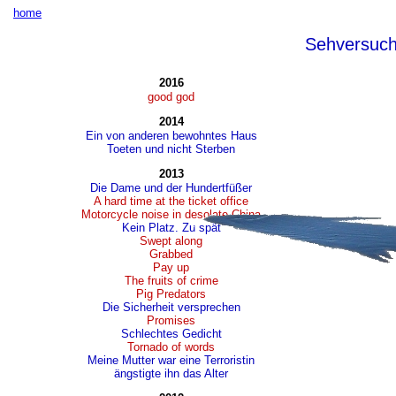
home
Sehversuc
2016
good god
2014
Ein von anderen bewohntes Haus
Toeten und nicht Sterben
2013
Die Dame und der Hundertfüßer
A hard time at the ticket office
Motorcycle noise in desolate China
Kein Platz. Zu spät
Swept along
Grabbed
Pay up
The fruits of crime
Pig Predators
Die Sicherheit versprechen
Promises
Schlechtes Gedicht
Tornado of words
Meine Mutter war eine Terroristin
ängstigte ihn das Alter