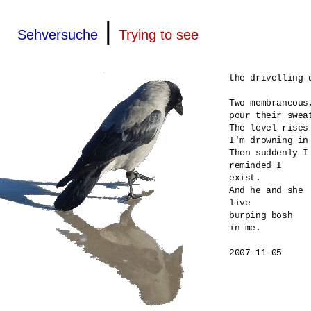
|
Sehversuche
Trying to see
the drivelling d
Two membraneous
pour their sweat
The level rises 
I'm drowning in 
Then suddenly I 
reminded I 

exist.

And he and she 

live

burping bosh 

in me.
