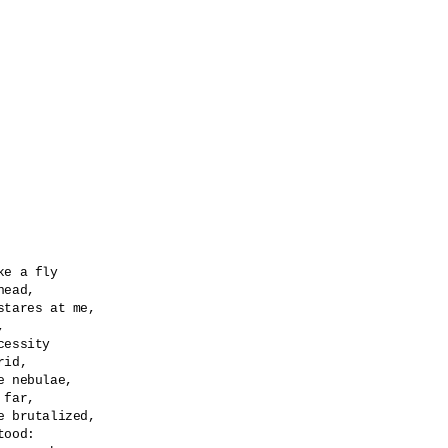
e a fly

ead,

tares at me,



essity

id,

 nebulae,

far,

 brutalized,

ood:
