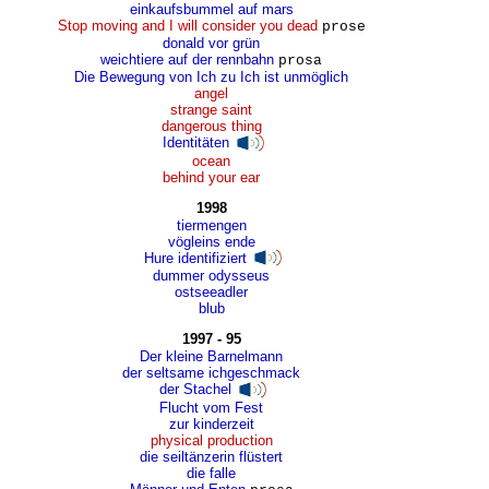
einkaufsbummel auf mars
Stop moving and I will consider you dead
prose
donald vor grün
weichtiere auf der rennbahn
prosa
Die Bewegung von Ich zu Ich ist unmöglich
angel
strange saint
dangerous thing
Identitäten
ocean
behind your ear
1998
tiermengen
vögleins ende
Hure identifiziert
dummer odysseus
ostseeadler
blub
1997 - 95
Der kleine Barnelmann
der seltsame ichgeschmack
der Stachel
Flucht vom Fest
zur kinderzeit
physical production
die seiltänzerin flüstert
die falle