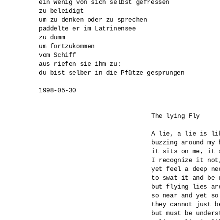
ein wenig von sich selbst gefressen 

zu beleidigt 

um zu denken oder zu sprechen 

paddelte er im Latrinensee 

zu dumm 

um fortzukommen 

vom Schiff 

aus riefen sie ihm zu: 

du bist selber in die Pfütze gesprungen

1998-05-30
The lying Fly 

A lie, a lie is lik
buzzing around my h
it sits on me, it s
I recognize it not,
yet feel a deep nec
to swat it and be r
but flying lies are
so near and yet so 
they cannot just be
but must be underst