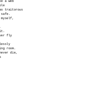
e a web

le

as traitorous 

safe.

myself,



t.

er fly

essly

ng room.

ever die,

 
