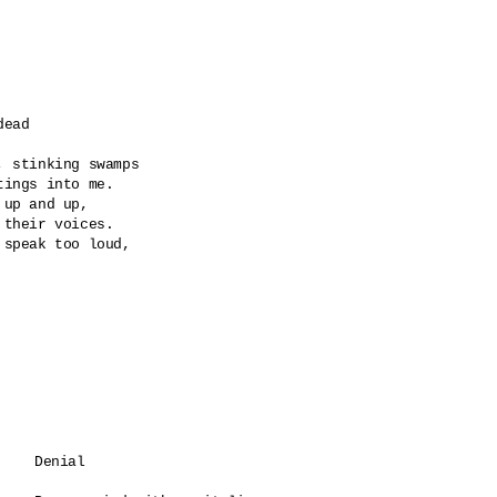
ead

, stinking swamps 

ings into me.

up and up,

their voices.

speak too loud,

Denial
