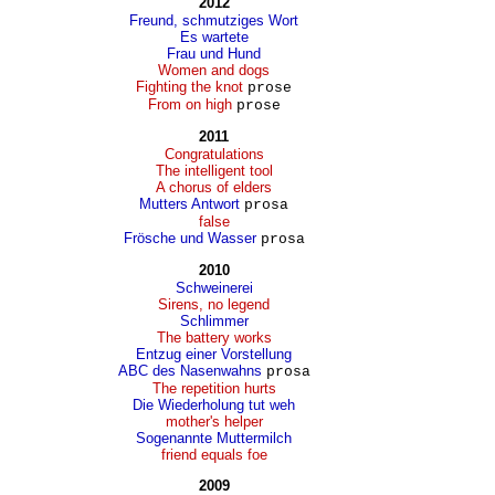
2012
Freund, schmutziges Wort
Es wartete
Frau und Hund
Women and dogs
Fighting the knot
prose
From on high
prose
2011
Congratulations
The intelligent tool
A chorus of elders
Mutters Antwort
prosa
false
Frösche und Wasser
prosa
2010
Schweinerei
Sirens, no legend
Schlimmer
The battery works
Entzug einer Vorstellung
ABC des Nasenwahns
prosa
The repetition hurts
Die Wiederholung tut weh
mother's helper
Sogenannte Muttermilch
friend equals foe
2009