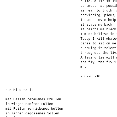
a lie, a lie is lik
as smooth as possib
as near to truth, 
convincing, pious, 
I cannot even help 
it stabs my back,

it paints me black,
I must believe in i
Today I kill whatev
dares to sit on me

pursuing it relentl
throughout the livi
A living lie will n
the fly, the fly is
me.

2007-05-16
zur Kinderzeit

mit Beilen behauenes Brüllen

in Wiegen sanftes Lullen

mit Feilen zerriebenes Wollen

in Kannen gegossenes Sollen
