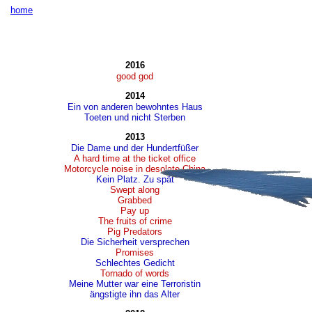
home
2016
good god
2014
Ein von anderen bewohntes Haus
Toeten und nicht Sterben
2013
Die Dame und der Hundertfüßer
A hard time at the ticket office
Motorcycle noise in desolate China
Kein Platz. Zu spät
Swept along
Grabbed
Pay up
The fruits of crime
Pig Predators
Die Sicherheit versprechen
Promises
Schlechtes Gedicht
Tornado of words
Meine Mutter war eine Terroristin
ängstigte ihn das Alter