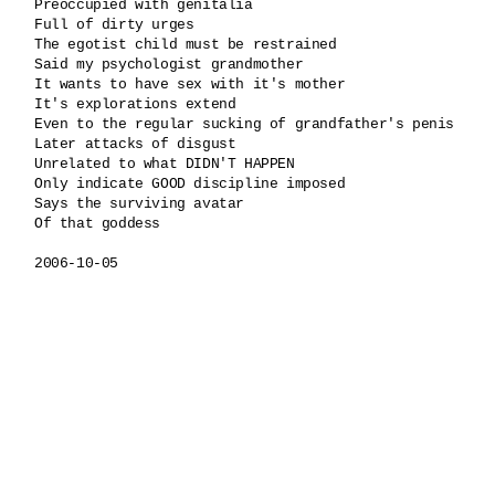
Preoccupied with genitalia

Full of dirty urges

The egotist child must be restrained 

Said my psychologist grandmother 

It wants to have sex with it's mother

It's explorations extend

Even to the regular sucking of grandfather's penis

Later attacks of disgust

Unrelated to what DIDN'T HAPPEN

Only indicate GOOD discipline imposed 

Says the surviving avatar

Of that goddess
