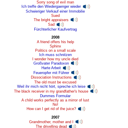
Sorry song of evil man
Ich treffe den Wiedergaenger wieder
Schwieriger Verkauf einer Immobilie
Sued
The bright appraisers
Sad
Fürchterlicher Kaufvertrag
2008
A friend offers his help
Sphinx
Politics on a small scale
Ich muss schnitzen
I wonder how my uncle died
Großvater Paradoxon
Harte Arbeit
Feueropfer mit Führer
Dissociation Instructions
The old must be excused
Weil ihr mich nicht hört, spreche ich leise
The black receiver in my grandfather's house
Dummes Formular
A child works perfectly as a mirror of lust
No!
How can I get rid of the juice?
2007
Grandmother, mother and I
The drivelling dead