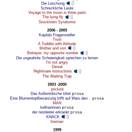
Die Löschung
Schreckliche Leute
Voyage to the moon in three parts
The lying fly
Stockholm Syndrome
2006 - 2005
Kapitän Fragensteller
Trust
A Toddler with Attitude
Mother and son
Betrayer, my opposite number
Die ungeahnte Schwierigkeit sprechen zu lernen
I'm not angry
Denial
Nightmare instructions
The Waiting Trap
2003 -2000
pricked
Das Außerirdische tötet
prosa
Eine Blumentopfbesatzung trifft auf Mars den ..
prosa
MAN
kellnerinnen
prosa
der rennleiter erkrankt
prosa
KNACK
fireman
1999