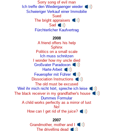
Sorry song of evil man
Ich treffe den Wiedergaenger wieder
Schwieriger Verkauf einer Immobilie
Sued
The bright appraisers
Sad
Fürchterlicher Kaufvertrag
2008
A friend offers his help
Sphinx
Politics on a small scale
Ich muss schnitzen
I wonder how my uncle died
Großvater Paradoxon
Harte Arbeit
Feueropfer mit Führer
Dissociation Instructions
The old must be excused
Weil ihr mich nicht hört, spreche ich leise
The black receiver in my grandfather's house
Dummes Formular
A child works perfectly as a mirror of lust
No!
How can I get rid of the juice?
2007
Grandmother, mother and I
The drivelling dead