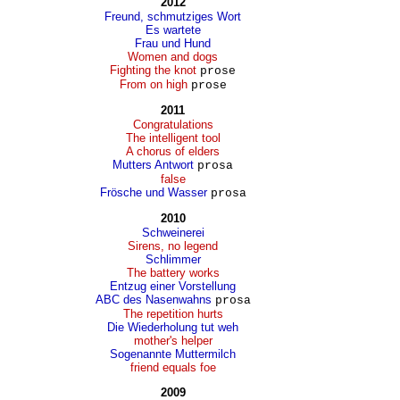
2012
Freund, schmutziges Wort
Es wartete
Frau und Hund
Women and dogs
Fighting the knot
prose
From on high
prose
2011
Congratulations
The intelligent tool
A chorus of elders
Mutters Antwort
prosa
false
Frösche und Wasser
prosa
2010
Schweinerei
Sirens, no legend
Schlimmer
The battery works
Entzug einer Vorstellung
ABC des Nasenwahns
prosa
The repetition hurts
Die Wiederholung tut weh
mother's helper
Sogenannte Muttermilch
friend equals foe
2009