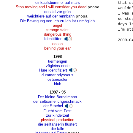
einkaufsbummel auf mars
that s
Stop moving and I will consider you dead
prose
wouldn'
donald vor grün
I was s
weichtiere auf der rennbahn
prosa
so stup
Die Bewegung von Ich zu Ich ist unmöglich
days la
angel
I'm sti
strange saint
dangerous thing
Identitäten
2009-0
ocean
behind your ear
1998
tiermengen
vögleins ende
Hure identifiziert
dummer odysseus
ostseeadler
blub
1997 - 95
Der kleine Barnelmann
der seltsame ichgeschmack
der Stachel
Flucht vom Fest
zur kinderzeit
physical production
die seiltänzerin flüstert
die falle