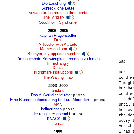
Die Löschung
Schreckliche Leute
Voyage to the moon in three parts
The lying fly
Stockholm Syndrome
2006 - 2005
Kapitän Fragensteller
Trust
A Toddler with Attitude
Mother and son
Betrayer, my opposite number
Die ungeahnte Schwierigkeit sprechen zu lernen
Sad

I'm not angry
Denial
Nightmare instructions
Her 

The Waiting Trap
word w
I migh
2003 -2000
but her
pricked
word w
Das Außerirdische tötet
prosa
I didn
Eine Blumentopfbesatzung trifft auf Mars den ..
prosa
MAN
until 
kellnerinnen
prosa
her eve
der rennleiter erkrankt
prosa
the do
KNACK
every t
fireman
And whe
I had 
1999