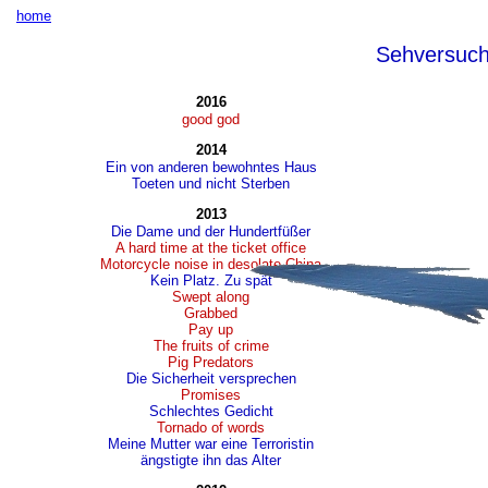
home
Sehversuc
2016
good god
2014
Ein von anderen bewohntes Haus
Toeten und nicht Sterben
2013
Die Dame und der Hundertfüßer
A hard time at the ticket office
Motorcycle noise in desolate China
Kein Platz. Zu spät
Swept along
Grabbed
Pay up
The fruits of crime
Pig Predators
Die Sicherheit versprechen
Promises
Schlechtes Gedicht
Tornado of words
Meine Mutter war eine Terroristin
ängstigte ihn das Alter