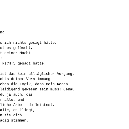
ng

s ich nichts gesagt hätte, 

st es gelöscht, 

t deiner Macht -

! 

 NICHTS gesagt hätte.

ist das kein alltäglicher Vorgang,

chts deiner Verstimmung

chon die Logik, dass mein Reden

leidigend gewesen sein muss! Genau 

du ja auch, das

r alle, und

liche Arbeit du leistest,

alle, es klingt,

n sie dich 

ädig stimmen.
