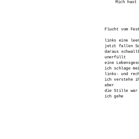
Mich hast 
Flucht vom Fest
links eine leer
jetzt fallen S
daraus schwallt
unerfüllt 

eine Lebensgesc
ich schlage mei
links- und rech
ich verstehe ih
aber

die Stille war 
ich gehe
