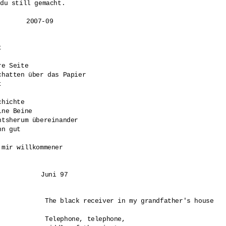
du still gemacht.



e Seite

chatten über das Papier

 

hichte

ne Beine 

tsherum übereinander

n gut

mir willkommener

			Juni 97
The black receiver in my grandfather's house

Telephone, telephone,
