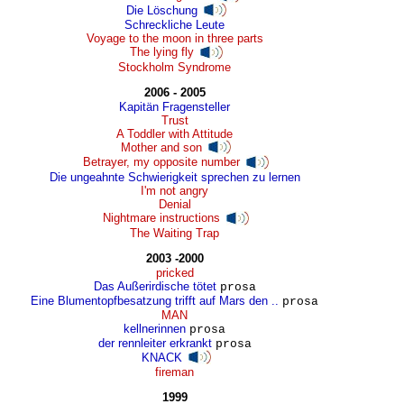
Die Löschung
Schreckliche Leute
Voyage to the moon in three parts
The lying fly
Stockholm Syndrome
2006 - 2005
Kapitän Fragensteller
Trust
A Toddler with Attitude
Mother and son
Betrayer, my opposite number
Die ungeahnte Schwierigkeit sprechen zu lernen
I'm not angry
Denial
Nightmare instructions
The Waiting Trap
2003 -2000
pricked
Das Außerirdische tötet
prosa
Eine Blumentopfbesatzung trifft auf Mars den ..
prosa
MAN
kellnerinnen
prosa
der rennleiter erkrankt
prosa
KNACK
fireman
1999