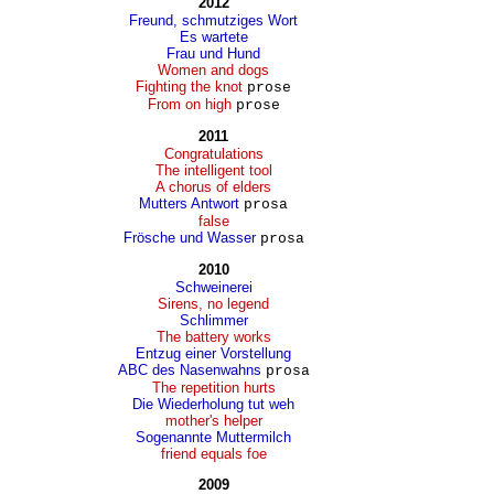
2012
Freund, schmutziges Wort
Es wartete
Frau und Hund
Women and dogs
Fighting the knot
prose
From on high
prose
2011
Congratulations
The intelligent tool
A chorus of elders
Mutters Antwort
prosa
false
Frösche und Wasser
prosa
2010
Schweinerei
Sirens, no legend
Schlimmer
The battery works
Entzug einer Vorstellung
ABC des Nasenwahns
prosa
The repetition hurts
Die Wiederholung tut weh
mother's helper
Sogenannte Muttermilch
friend equals foe
2009