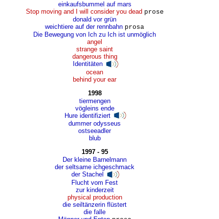
einkaufsbummel auf mars
Stop moving and I will consider you dead
prose
donald vor grün
weichtiere auf der rennbahn
prosa
Die Bewegung von Ich zu Ich ist unmöglich
angel
strange saint
dangerous thing
Identitäten
ocean
behind your ear
1998
tiermengen
vögleins ende
Hure identifiziert
dummer odysseus
ostseeadler
blub
1997 - 95
Der kleine Barnelmann
der seltsame ichgeschmack
der Stachel
Flucht vom Fest
zur kinderzeit
physical production
die seiltänzerin flüstert
die falle