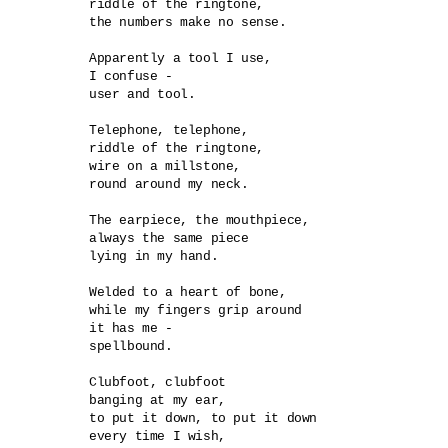
riddle of the ringtone,

the numbers make no sense.

Apparently a tool I use,

I confuse -

user and tool.

Telephone, telephone,

riddle of the ringtone,

wire on a millstone, 

round around my neck.

The earpiece, the mouthpiece,

always the same piece

lying in my hand.

Welded to a heart of bone,

while my fingers grip around

it has me -

spellbound.

Clubfoot, clubfoot

banging at my ear,

to put it down, to put it down

every time I wish,
