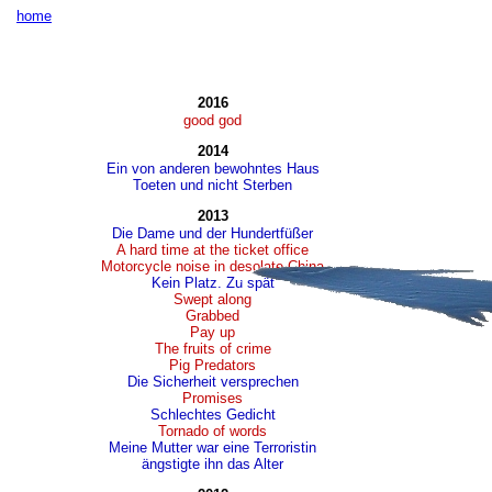
home
2016
good god
2014
Ein von anderen bewohntes Haus
Toeten und nicht Sterben
2013
Die Dame und der Hundertfüßer
A hard time at the ticket office
Motorcycle noise in desolate China
Kein Platz. Zu spät
Swept along
Grabbed
Pay up
The fruits of crime
Pig Predators
Die Sicherheit versprechen
Promises
Schlechtes Gedicht
Tornado of words
Meine Mutter war eine Terroristin
ängstigte ihn das Alter