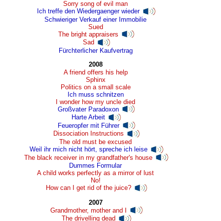
Sorry song of evil man
Ich treffe den Wiedergaenger wieder
Schwieriger Verkauf einer Immobilie
Sued
The bright appraisers
Sad
Fürchterlicher Kaufvertrag
2008
A friend offers his help
Sphinx
Politics on a small scale
Ich muss schnitzen
I wonder how my uncle died
Großvater Paradoxon
Harte Arbeit
Feueropfer mit Führer
Dissociation Instructions
The old must be excused
Weil ihr mich nicht hört, spreche ich leise
The black receiver in my grandfather's house
Dummes Formular
A child works perfectly as a mirror of lust
No!
How can I get rid of the juice?
2007
Grandmother, mother and I
The drivelling dead