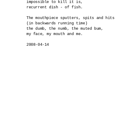
impossible to kill it is,

recurrent dish - of fish. 

The mouthpiece sputters, spits and hits

(in backwards running time)

the dumb, the numb, the muted bum,

my face, my mouth and me.
