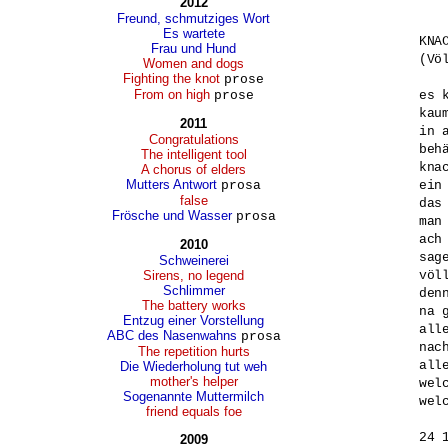
2012
Freund, schmutziges Wort
Es wartete
KNAC
Frau und Hund
(Vö
Women and dogs
Fighting the knot
prose
From on high
prose
es k
kau
2011
in 
Congratulations
behä
The intelligent tool
knac
A chorus of elders
Mutters Antwort
prosa
ein 
false
das
Frösche und Wasser
prosa
man
ach 
2010
sag
Schweinerei
Sirens, no legend
völ
Schlimmer
den
The battery works
na g
Entzug einer Vorstellung
alle
ABC des Nasenwahns
prosa
nac
The repetition hurts
alle
Die Wiederholung tut weh
mother's helper
welc
Sogenannte Muttermilch
wel
friend equals foe
2009