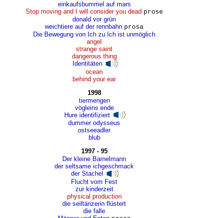
einkaufsbummel auf mars
Stop moving and I will consider you dead
prose
donald vor grün
weichtiere auf der rennbahn
prosa
Die Bewegung von Ich zu Ich ist unmöglich
angel
strange saint
dangerous thing
Identitäten
ocean
behind your ear
1998
tiermengen
vögleins ende
Hure identifiziert
dummer odysseus
ostseeadler
blub
1997 - 95
Der kleine Barnelmann
der seltsame ichgeschmack
der Stachel
Flucht vom Fest
zur kinderzeit
physical production
die seiltänzerin flüstert
die falle