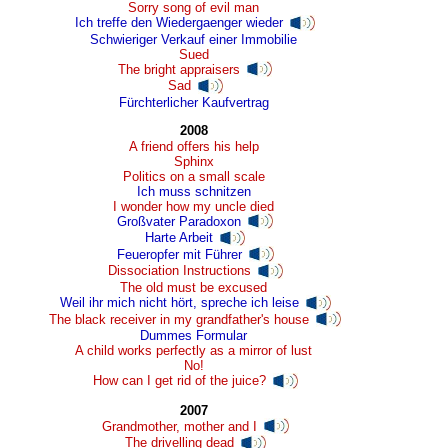
Sorry song of evil man
Ich treffe den Wiedergaenger wieder
Schwieriger Verkauf einer Immobilie
Sued
The bright appraisers
Sad
Fürchterlicher Kaufvertrag
2008
A friend offers his help
Sphinx
Politics on a small scale
Ich muss schnitzen
I wonder how my uncle died
Großvater Paradoxon
Harte Arbeit
Feueropfer mit Führer
Dissociation Instructions
The old must be excused
Weil ihr mich nicht hört, spreche ich leise
The black receiver in my grandfather's house
Dummes Formular
A child works perfectly as a mirror of lust
No!
How can I get rid of the juice?
2007
Grandmother, mother and I
The drivelling dead