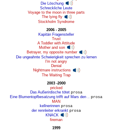
Die Löschung
Schreckliche Leute
Voyage to the moon in three parts
The lying fly
Stockholm Syndrome
2006 - 2005
Kapitän Fragensteller
Trust
A Toddler with Attitude
Mother and son
Betrayer, my opposite number
Die ungeahnte Schwierigkeit sprechen zu lernen
I'm not angry
Denial
Nightmare instructions
The Waiting Trap
2003 -2000
pricked
Das Außerirdische tötet
prosa
Eine Blumentopfbesatzung trifft auf Mars den ..
prosa
MAN
kellnerinnen
prosa
der rennleiter erkrankt
prosa
KNACK
fireman
1999