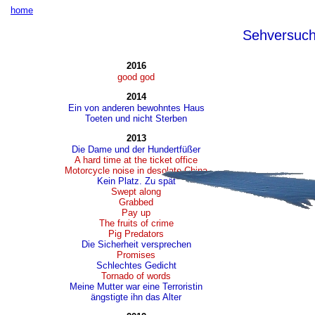
home
Sehversuc
2016
good god
2014
Ein von anderen bewohntes Haus
Toeten und nicht Sterben
2013
Die Dame und der Hundertfüßer
A hard time at the ticket office
Motorcycle noise in desolate China
Kein Platz. Zu spät
Swept along
Grabbed
Pay up
The fruits of crime
Pig Predators
Die Sicherheit versprechen
Promises
Schlechtes Gedicht
Tornado of words
Meine Mutter war eine Terroristin
ängstigte ihn das Alter