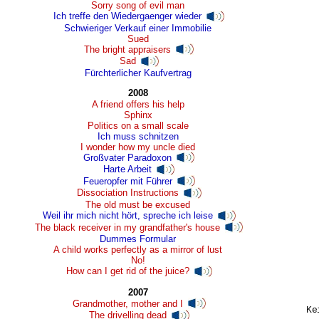
Sorry song of evil man
Ich treffe den Wiedergaenger wieder
Schwieriger Verkauf einer Immobilie
Sued
The bright appraisers
Sad
Fürchterlicher Kaufvertrag
2008
A friend offers his help
Sphinx
Politics on a small scale
Ich muss schnitzen
I wonder how my uncle died
Großvater Paradoxon
Harte Arbeit
Feueropfer mit Führer
Dissociation Instructions
The old must be excused
Weil ihr mich nicht hört, spreche ich leise
The black receiver in my grandfather's house
Dummes Formular
A child works perfectly as a mirror of lust
No!
How can I get rid of the juice?
2007
Grandmother, mother and I
Ke
The drivelling dead