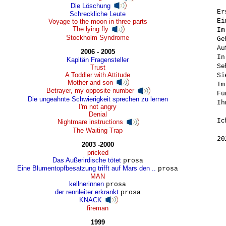
Die Löschung
Er
Schreckliche Leute
Ei
Voyage to the moon in three parts
The lying fly
Im
Stockholm Syndrome
Ge
Au
2006 - 2005
In
Kapitän Fragensteller
Se
Trust
A Toddler with Attitude
Si
Mother and son
Im
Betrayer, my opposite number
Fü
Die ungeahnte Schwierigkeit sprechen zu lernen
Ih
I'm not angry
Denial
Ic
Nightmare instructions
The Waiting Trap
20
2003 -2000
pricked
Das Außerirdische tötet
prosa
Eine Blumentopfbesatzung trifft auf Mars den ..
prosa
MAN
kellnerinnen
prosa
der rennleiter erkrankt
prosa
KNACK
fireman
1999