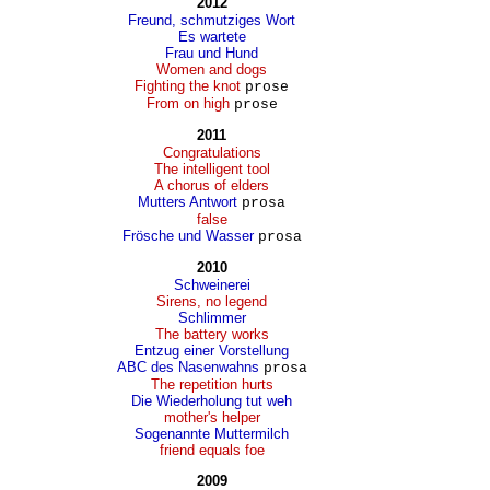
2012
Freund, schmutziges Wort
Es wartete
Frau und Hund
Women and dogs
Fighting the knot
prose
From on high
prose
2011
Congratulations
The intelligent tool
A chorus of elders
Mutters Antwort
prosa
false
Frösche und Wasser
prosa
2010
Schweinerei
Sirens, no legend
Schlimmer
The battery works
Entzug einer Vorstellung
ABC des Nasenwahns
prosa
The repetition hurts
Die Wiederholung tut weh
mother's helper
Sogenannte Muttermilch
friend equals foe
2009