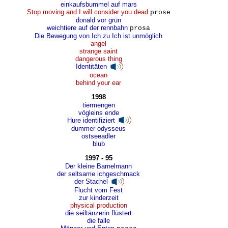
einkaufsbummel auf mars
Stop moving and I will consider you dead
prose
donald vor grün
weichtiere auf der rennbahn
prosa
Die Bewegung von Ich zu Ich ist unmöglich
angel
strange saint
dangerous thing
Identitäten
ocean
behind your ear
1998
tiermengen
vögleins ende
Hure identifiziert
dummer odysseus
ostseeadler
blub
1997 - 95
Der kleine Barnelmann
der seltsame ichgeschmack
der Stachel
Flucht vom Fest
zur kinderzeit
physical production
die seiltänzerin flüstert
die falle