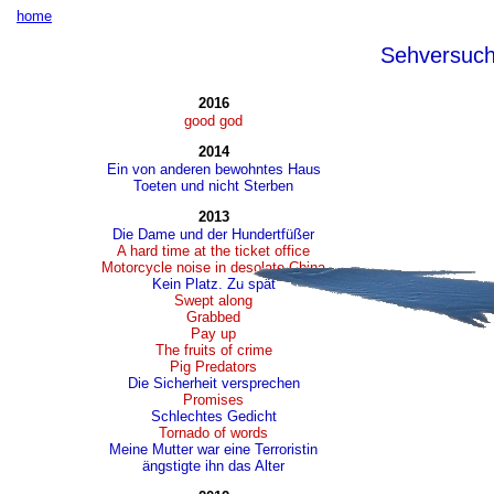
home
Sehversuc
2016
good god
2014
Ein von anderen bewohntes Haus
Toeten und nicht Sterben
2013
Die Dame und der Hundertfüßer
A hard time at the ticket office
Motorcycle noise in desolate China
Kein Platz. Zu spät
Swept along
Grabbed
Pay up
The fruits of crime
Pig Predators
Die Sicherheit versprechen
Promises
Schlechtes Gedicht
Tornado of words
Meine Mutter war eine Terroristin
ängstigte ihn das Alter