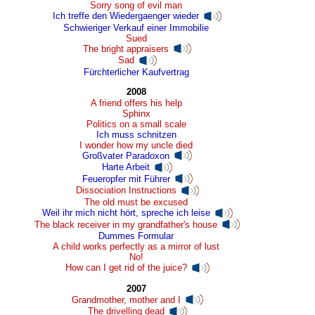
Sorry song of evil man
Ich treffe den Wiedergaenger wieder
Schwieriger Verkauf einer Immobilie
Sued
The bright appraisers
Sad
Fürchterlicher Kaufvertrag
2008
A friend offers his help
Sphinx
Politics on a small scale
Ich muss schnitzen
I wonder how my uncle died
Großvater Paradoxon
Harte Arbeit
Feueropfer mit Führer
Dissociation Instructions
The old must be excused
Weil ihr mich nicht hört, spreche ich leise
The black receiver in my grandfather's house
Dummes Formular
A child works perfectly as a mirror of lust
No!
How can I get rid of the juice?
2007
Grandmother, mother and I
The drivelling dead