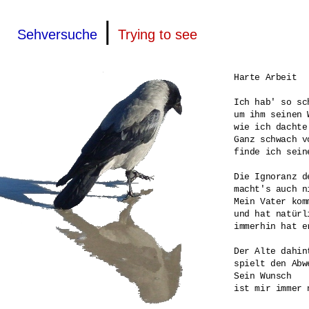
|
Sehversuche
Trying to see
Harte Arbeit

Ich hab' so sc
um ihm seinen 
wie ich dachte.
Ganz schwach v
finde ich sein
Die Ignoranz d
macht's auch n
Mein Vater kom
und hat natürl
immerhin hat e
Der Alte dahin
spielt den Abw
Sein Wunsch

ist mir immer 