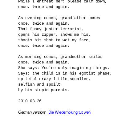
while I entreat her: please calm down,

once, twice and again.

As evening comes, grandfather comes

once, twice and again.

That funny jester-terrorist,

opens his zipper, shows me his,

shoots his shot to wet my face,

once, twice and again.

As morning comes, grandmother smiles

once, twice and again.

She says: You're only imagining things.

Says: the child is in his egotist phase,

spiteful crazy little squaller,

selfish and spoilt 

by his stupid parents.

2010-03-26

German version:
Die Wiederholung tut weh