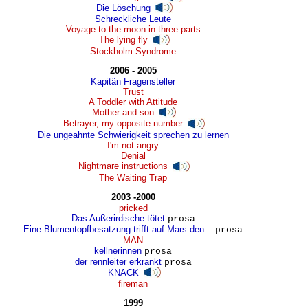
Die Löschung
Schreckliche Leute
Voyage to the moon in three parts
The lying fly
Stockholm Syndrome
2006 - 2005
Kapitän Fragensteller
Trust
A Toddler with Attitude
Mother and son
Betrayer, my opposite number
Die ungeahnte Schwierigkeit sprechen zu lernen
I'm not angry
Denial
Nightmare instructions
The Waiting Trap
2003 -2000
pricked
Das Außerirdische tötet
prosa
Eine Blumentopfbesatzung trifft auf Mars den ..
prosa
MAN
kellnerinnen
prosa
der rennleiter erkrankt
prosa
KNACK
fireman
1999