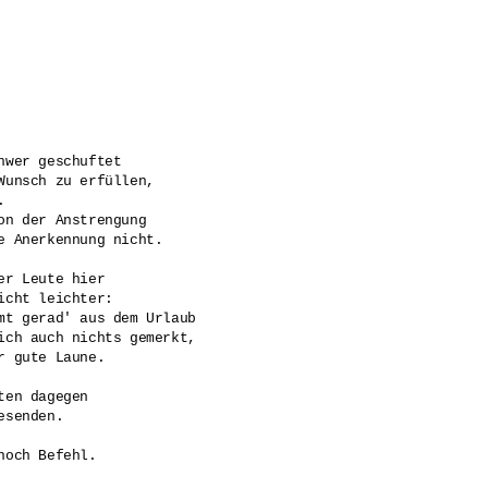
hwer geschuftet

Wunsch zu erfüllen, 



on der Anstrengung

e Anerkennung nicht. 

er Leute hier

icht leichter:

mt gerad' aus dem Urlaub

ich auch nichts gemerkt, 

r gute Laune.

ten dagegen 

esenden. 

noch Befehl.
