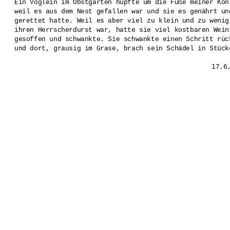
Ein Vöglein im Obstgarten hüpfte um die Füße meiner Köni
weil es aus dem Nest gefallen war und sie es genährt und
gerettet hatte. Weil es aber viel zu klein und zu wenig 
ihren Herrscherdurst war, hatte sie viel kostbaren Weins
gesoffen und schwankte. Sie schwankte einen Schritt rück
und dort, grausig im Grase, brach sein Schädel in Stücke
						17