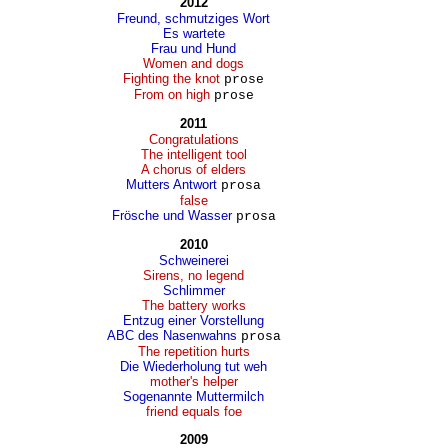
2012
Freund, schmutziges Wort
Es wartete
Frau und Hund
Women and dogs
Fighting the knot
prose
From on high
prose
2011
Congratulations
The intelligent tool
A chorus of elders
Mutters Antwort
prosa
false
Frösche und Wasser
prosa
2010
Schweinerei
Sirens, no legend
Schlimmer
The battery works
Entzug einer Vorstellung
ABC des Nasenwahns
prosa
The repetition hurts
Die Wiederholung tut weh
mother's helper
Sogenannte Muttermilch
friend equals foe
2009