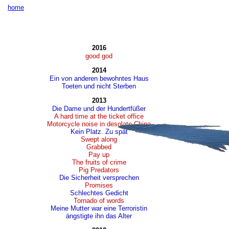
home
2016
good god
2014
Ein von anderen bewohntes Haus
Toeten und nicht Sterben
2013
Die Dame und der Hundertfüßer
A hard time at the ticket office
Motorcycle noise in desolate China
Kein Platz. Zu spät
Swept along
Grabbed
Pay up
The fruits of crime
Pig Predators
Die Sicherheit versprechen
Promises
Schlechtes Gedicht
Tornado of words
Meine Mutter war eine Terroristin
ängstigte ihn das Alter