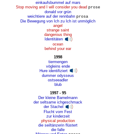
einkaufsbummel auf mars
Stop moving and I will consider you dead
prose
donald vor grün
weichtiere auf der rennbahn
prosa
Die Bewegung von Ich zu Ich ist unmöglich
angel
strange saint
dangerous thing
Identitäten
ocean
behind your ear
1998
tiermengen
vögleins ende
Hure identifiziert
dummer odysseus
ostseeadler
blub
1997 - 95
Der kleine Barnelmann
der seltsame ichgeschmack
der Stachel
Flucht vom Fest
zur kinderzeit
physical production
die seiltänzerin flüstert
die falle