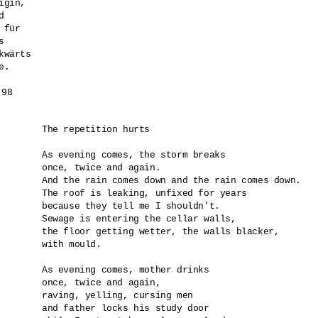
gin, 

 

für 

 

wärts 

.

.6.98
The repetition hurts

As evening comes, the storm breaks

once, twice and again.

And the rain comes down and the rain comes down.

The roof is leaking, unfixed for years

because they tell me I shouldn't.

Sewage is entering the cellar walls,

the floor getting wetter, the walls blacker,

with mould.

As evening comes, mother drinks

once, twice and again,

raving, yelling, cursing men

and father locks his study door 
