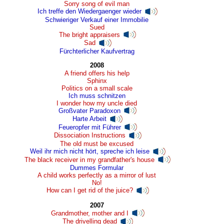
Sorry song of evil man
Ich treffe den Wiedergaenger wieder
Schwieriger Verkauf einer Immobilie
Sued
The bright appraisers
Sad
Fürchterlicher Kaufvertrag
2008
A friend offers his help
Sphinx
Politics on a small scale
Ich muss schnitzen
I wonder how my uncle died
Großvater Paradoxon
Harte Arbeit
Feueropfer mit Führer
Dissociation Instructions
The old must be excused
Weil ihr mich nicht hört, spreche ich leise
The black receiver in my grandfather's house
Dummes Formular
A child works perfectly as a mirror of lust
No!
How can I get rid of the juice?
2007
Grandmother, mother and I
The drivelling dead