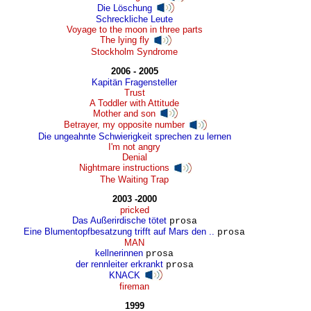
Die Löschung
Schreckliche Leute
Voyage to the moon in three parts
The lying fly
Stockholm Syndrome
2006 - 2005
Kapitän Fragensteller
Trust
A Toddler with Attitude
Mother and son
Betrayer, my opposite number
Die ungeahnte Schwierigkeit sprechen zu lernen
I'm not angry
Denial
Nightmare instructions
The Waiting Trap
2003 -2000
pricked
Das Außerirdische tötet
prosa
Eine Blumentopfbesatzung trifft auf Mars den ..
prosa
MAN
kellnerinnen
prosa
der rennleiter erkrankt
prosa
KNACK
fireman
1999