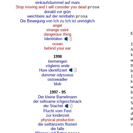
einkaufsbummel auf mars
Stop moving and I will consider you dead
prose
donald vor grün
weichtiere auf der rennbahn
prosa
Die Bewegung von Ich zu Ich ist unmöglich
angel
strange saint
E
dangerous thing
Identitäten
ocean
I
behind your ear
A
k
1998
w
tiermengen
vögleins ende
D
Hure identifiziert
b
dummer odysseus
I
ostseeadler
k
blub
w
1997 - 95
b
Der kleine Barnelmann
v
der seltsame ichgeschmack
S
der Stachel
a
Flucht vom Fest
d
zur kinderzeit
W
physical production
die seiltänzerin flüstert
v
die falle