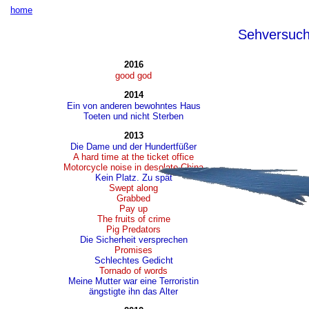
home
Sehversuc
2016
good god
2014
Ein von anderen bewohntes Haus
Toeten und nicht Sterben
2013
Die Dame und der Hundertfüßer
A hard time at the ticket office
Motorcycle noise in desolate China
Kein Platz. Zu spät
Swept along
Grabbed
Pay up
The fruits of crime
Pig Predators
Die Sicherheit versprechen
Promises
Schlechtes Gedicht
Tornado of words
Meine Mutter war eine Terroristin
ängstigte ihn das Alter