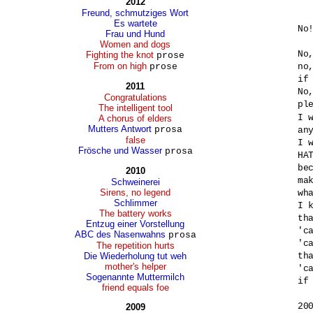
2012
Freund, schmutziges Wort
Es wartete
No!
Frau und Hund
Women and dogs
No,
Fighting the knot
prose
From on high
prose
no,
if 
2011
No,
Congratulations
ple
The intelligent tool
I 
A chorus of elders
Mutters Antwort
prosa
any
false
I w
Frösche und Wasser
prosa
HAT
bec
2010
mak
Schweinerei
Sirens, no legend
wha
Schlimmer
I k
The battery works
tha
Entzug einer Vorstellung
'ca
ABC des Nasenwahns
prosa
'ca
The repetition hurts
Die Wiederholung tut weh
tha
mother's helper
'ca
Sogenannte Muttermilch
if 
friend equals foe
20
2009