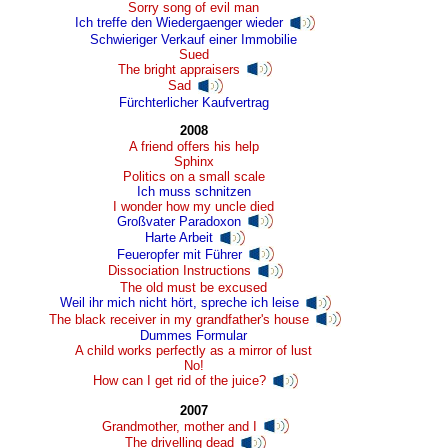
Sorry song of evil man
Ich treffe den Wiedergaenger wieder
Schwieriger Verkauf einer Immobilie
Sued
The bright appraisers
Sad
Fürchterlicher Kaufvertrag
2008
A friend offers his help
Sphinx
Politics on a small scale
Ich muss schnitzen
I wonder how my uncle died
Großvater Paradoxon
Harte Arbeit
Feueropfer mit Führer
Dissociation Instructions
The old must be excused
Weil ihr mich nicht hört, spreche ich leise
The black receiver in my grandfather's house
Dummes Formular
A child works perfectly as a mirror of lust
No!
How can I get rid of the juice?
2007
Grandmother, mother and I
The drivelling dead