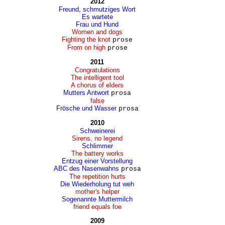
2012
Freund, schmutziges Wort
Es wartete
Frau und Hund
Women and dogs
Fighting the knot
prose
From on high
prose
2011
Congratulations
The intelligent tool
A chorus of elders
Mutters Antwort
prosa
false
Frösche und Wasser
prosa
2010
Schweinerei
Sirens, no legend
Schlimmer
The battery works
Entzug einer Vorstellung
ABC des Nasenwahns
prosa
The repetition hurts
Die Wiederholung tut weh
mother's helper
Sogenannte Muttermilch
friend equals foe
2009