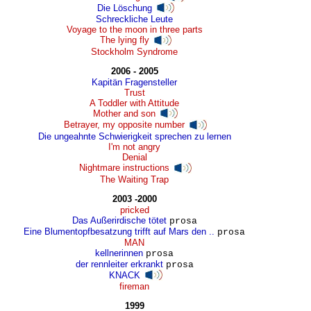
Die Löschung
Schreckliche Leute
Voyage to the moon in three parts
The lying fly
Stockholm Syndrome
2006 - 2005
Kapitän Fragensteller
Trust
A Toddler with Attitude
Mother and son
Betrayer, my opposite number
Die ungeahnte Schwierigkeit sprechen zu lernen
I'm not angry
Denial
Nightmare instructions
The Waiting Trap
2003 -2000
pricked
Das Außerirdische tötet
prosa
Eine Blumentopfbesatzung trifft auf Mars den ..
prosa
MAN
kellnerinnen
prosa
der rennleiter erkrankt
prosa
KNACK
fireman
1999