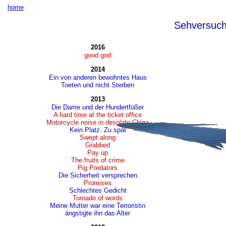
home
Sehversuc
2016
good god
2014
Ein von anderen bewohntes Haus
Toeten und nicht Sterben
2013
Die Dame und der Hundertfüßer
A hard time at the ticket office
Motorcycle noise in desolate China
Kein Platz. Zu spät
Swept along
Grabbed
Pay up
The fruits of crime
Pig Predators
Die Sicherheit versprechen
Promises
Schlechtes Gedicht
Tornado of words
Meine Mutter war eine Terroristin
ängstigte ihn das Alter