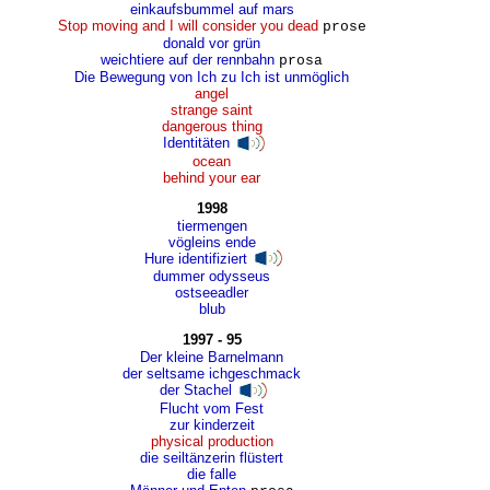
einkaufsbummel auf mars
Stop moving and I will consider you dead
prose
donald vor grün
weichtiere auf der rennbahn
prosa
Die Bewegung von Ich zu Ich ist unmöglich
angel
strange saint
dangerous thing
Identitäten
ocean
behind your ear
1998
tiermengen
vögleins ende
Hure identifiziert
dummer odysseus
ostseeadler
blub
1997 - 95
Der kleine Barnelmann
der seltsame ichgeschmack
der Stachel
Flucht vom Fest
zur kinderzeit
physical production
die seiltänzerin flüstert
die falle