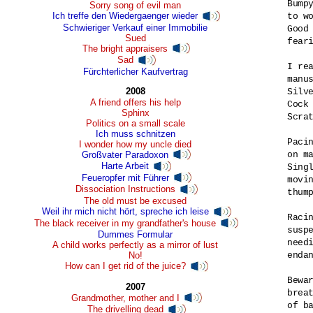
Bumpy
Sorry song of evil man
Ich treffe den Wiedergaenger wieder
to wo
Schwieriger Verkauf einer Immobilie
Good 
Sued
feari
The bright appraisers
Sad
I rea
Fürchterlicher Kaufvertrag
manus
2008
Silv
A friend offers his help
Cock 
Sphinx
Scra
Politics on a small scale
Ich muss schnitzen
Pacin
I wonder how my uncle died
Großvater Paradoxon
on ma
Harte Arbeit
Singl
Feueropfer mit Führer
movin
Dissociation Instructions
thump
The old must be excused
Weil ihr mich nicht hört, spreche ich leise
Racin
The black receiver in my grandfather's house
suspe
Dummes Formular
need
A child works perfectly as a mirror of lust
enda
No!
How can I get rid of the juice?
Bewar
2007
breat
Grandmother, mother and I
of b
The drivelling dead