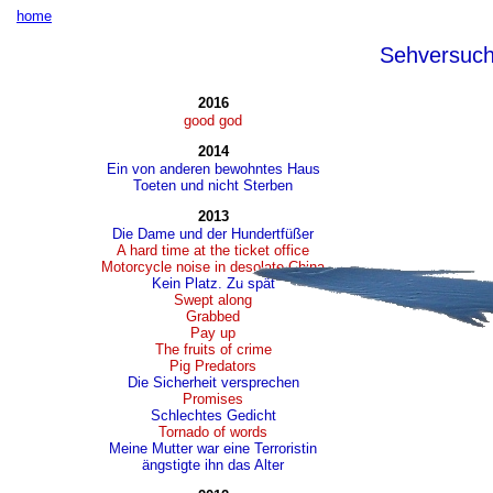
home
Sehversuc
2016
good god
2014
Ein von anderen bewohntes Haus
Toeten und nicht Sterben
2013
Die Dame und der Hundertfüßer
A hard time at the ticket office
Motorcycle noise in desolate China
Kein Platz. Zu spät
Swept along
Grabbed
Pay up
The fruits of crime
Pig Predators
Die Sicherheit versprechen
Promises
Schlechtes Gedicht
Tornado of words
Meine Mutter war eine Terroristin
ängstigte ihn das Alter