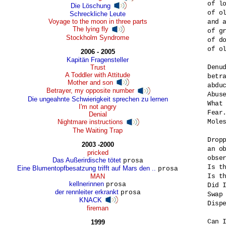
of l
Die Löschung
of o
Schreckliche Leute
Voyage to the moon in three parts
and a
The lying fly
of gr
Stockholm Syndrome
of d
of o
2006 - 2005
Kapitän Fragensteller
Trust
Denu
A Toddler with Attitude
betr
Mother and son
abduc
Betrayer, my opposite number
Abuse
Die ungeahnte Schwierigkeit sprechen zu lernen
What 
I'm not angry
Fear.
Denial
Nightmare instructions
Moles
The Waiting Trap
Drop
2003 -2000
an ob
pricked
obser
Das Außerirdische tötet
prosa
Is th
Eine Blumentopfbesatzung trifft auf Mars den ..
prosa
MAN
Is t
kellnerinnen
prosa
Did 
der rennleiter erkrankt
prosa
Swap 
KNACK
Disp
fireman
Can I
1999