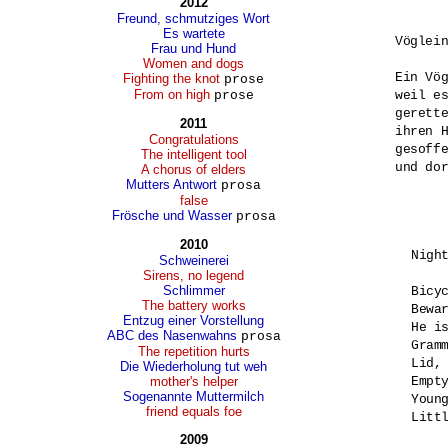
2012
Freund, schmutziges Wort
Es wartete
Vöglein
Frau und Hund
Women and dogs
Ein Vög
Fighting the knot
prose
From on high
prose
weil es
gerette
2011
ihren H
Congratulations
gesoffe
The intelligent tool
und dor
A chorus of elders
Mutters Antwort
prosa
false
Frösche und Wasser
prosa
2010
Night
Schweinerei
Sirens, no legend
Schlimmer
Bicyc
The battery works
Bewar
Entzug einer Vorstellung
He is
ABC des Nasenwahns
prosa
Gram
The repetition hurts
Lid, 
Die Wiederholung tut weh
mother's helper
Empty
Sogenannte Muttermilch
Young
friend equals foe
Littl
2009