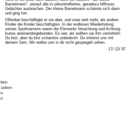
Barnelmann", worauf alle in unkontrolliertes, geradezu hilfloses
Gelächter ausbrachen. Der kleine Barnelmann schämte sich dann
und ging fort.
Offenbar beschäftigte er sie aber, und zwar weit mehr, als andere
Kinder die Kinder beschäftigten. In der endlosen Wiederholung
seines Spottnamens waren die Elemente Verachtung und Achtung
kurios aneinandergebunden. Es war, als wollten sie ihm vermitteln:
Du bist, aber du bist schamlos unbedeckt. Du irritierst uns mit
deinem Sein. Wir wollen uns in dir nicht gespiegelt sehen.
17/ 12/ 97
ben

ieben

n

n
