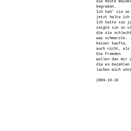
die Reste meiner
begraben.

Ich hab' sie so 
jetzt halte ich
Ich hatte sie j
zeigte sie so vi
die sie schlecht
was schmerzte.

Keiner kaufte,

auch nicht, als 
Die Fremden 

wollen das mir 
die es bezahlen 
lachen mich unte