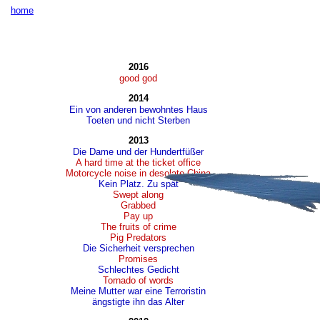
home
2016
good god
2014
Ein von anderen bewohntes Haus
Toeten und nicht Sterben
2013
Die Dame und der Hundertfüßer
A hard time at the ticket office
Motorcycle noise in desolate China
Kein Platz. Zu spät
Swept along
Grabbed
Pay up
The fruits of crime
Pig Predators
Die Sicherheit versprechen
Promises
Schlechtes Gedicht
Tornado of words
Meine Mutter war eine Terroristin
ängstigte ihn das Alter