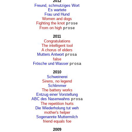
2012
Freund, schmutziges Wort
Es wartete
Frau und Hund
Women and dogs
Fighting the knot
prose
From on high
prose
2011
Congratulations
The intelligent tool
A chorus of elders
Mutters Antwort
prosa
false
Frösche und Wasser
prosa
2010
Schweinerei
Sirens, no legend
Schlimmer
The battery works
Entzug einer Vorstellung
ABC des Nasenwahns
prosa
The repetition hurts
Die Wiederholung tut weh
mother's helper
Sogenannte Muttermilch
friend equals foe
2009