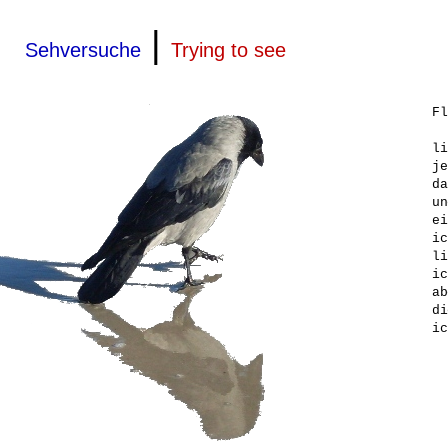
|
Sehversuche
Trying to see
Fl
li
je
da
un
ei
ic
li
ic
ab
di
ic