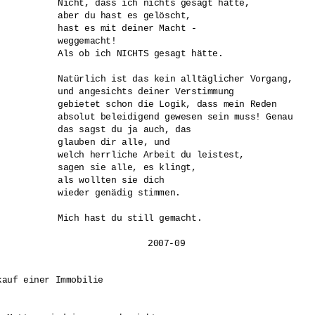
Nicht, dass ich nichts gesagt hätte, 

aber du hast es gelöscht, 

hast es mit deiner Macht -

weggemacht! 

Als ob ich NICHTS gesagt hätte.

Natürlich ist das kein alltäglicher Vorgang,

und angesichts deiner Verstimmung

gebietet schon die Logik, dass mein Reden

absolut beleidigend gewesen sein muss! Genau 

das sagst du ja auch, das

glauben dir alle, und

welch herrliche Arbeit du leistest,

sagen sie alle, es klingt,

als wollten sie dich 

wieder genädig stimmen.

Mich hast du still gemacht.

auf einer Immobilie
