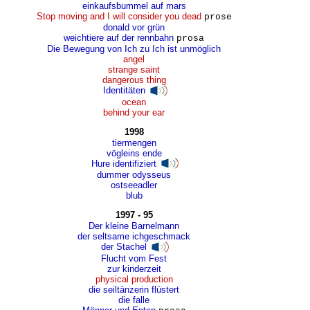
einkaufsbummel auf mars
Stop moving and I will consider you dead
prose
donald vor grün
weichtiere auf der rennbahn
prosa
Die Bewegung von Ich zu Ich ist unmöglich
angel
strange saint
dangerous thing
Identitäten
ocean
behind your ear
1998
tiermengen
vögleins ende
Hure identifiziert
dummer odysseus
ostseeadler
blub
1997 - 95
Der kleine Barnelmann
der seltsame ichgeschmack
der Stachel
Flucht vom Fest
zur kinderzeit
physical production
die seiltänzerin flüstert
die falle