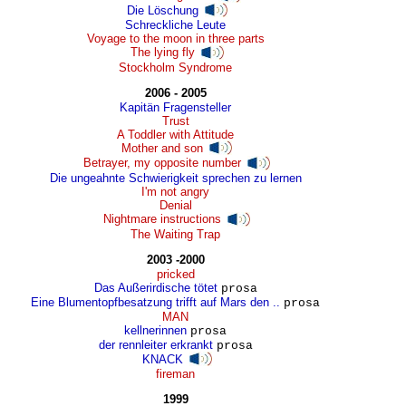
Die Löschung
Schreckliche Leute
Voyage to the moon in three parts
The lying fly
Stockholm Syndrome
2006 - 2005
Kapitän Fragensteller
Trust
A Toddler with Attitude
Mother and son
Betrayer, my opposite number
Die ungeahnte Schwierigkeit sprechen zu lernen
I'm not angry
Denial
Nightmare instructions
The Waiting Trap
2003 -2000
pricked
Das Außerirdische tötet
prosa
Eine Blumentopfbesatzung trifft auf Mars den ..
prosa
MAN
kellnerinnen
prosa
der rennleiter erkrankt
prosa
KNACK
fireman
1999