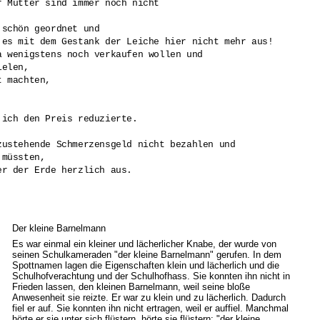
 Mutter sind immer noch nicht

schön geordnet und

 es mit dem Gestank der Leiche hier nicht mehr aus!

a wenigstens noch verkaufen wollen und 

elen,

 machten, 

ich den Preis reduzierte.

zustehende Schmerzensgeld nicht bezahlen und

müssten,

r der Erde herzlich aus.

Der kleine Barnelmann
Es war einmal ein kleiner und lächerlicher Knabe, der wurde von
seinen Schulkameraden "der kleine Barnelmann" gerufen. In dem
Spottnamen lagen die Eigenschaften klein und lächerlich und die
Schulhofverachtung und der Schulhofhass. Sie konnten ihn nicht in
Frieden lassen, den kleinen Barnelmann, weil seine bloße
Anwesenheit sie reizte. Er war zu klein und zu lächerlich. Dadurch
fiel er auf. Sie konnten ihn nicht ertragen, weil er auffiel. Manchmal
hörte er sie unter sich flüstern, hörte sie flüstern: "der kleine