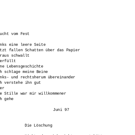
ucht vom Fest

nks eine leere Seite

tzt fallen Schatten über das Papier

raus schwallt 

erfüllt 

ne Lebensgeschichte

h schlage meine Beine 

nks- und rechtsherum übereinander

h verstehe ihn gut

er

e Stille war mir willkommener

h gehe

			Juni 97
Die Löschung
