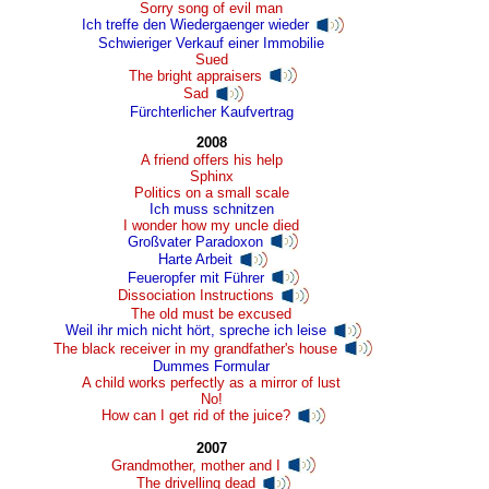
Sorry song of evil man
Ich treffe den Wiedergaenger wieder
Schwieriger Verkauf einer Immobilie
Sued
The bright appraisers
Sad
Fürchterlicher Kaufvertrag
2008
A friend offers his help
Sphinx
Politics on a small scale
Ich muss schnitzen
I wonder how my uncle died
Großvater Paradoxon
Harte Arbeit
Feueropfer mit Führer
Dissociation Instructions
The old must be excused
Weil ihr mich nicht hört, spreche ich leise
The black receiver in my grandfather's house
Dummes Formular
A child works perfectly as a mirror of lust
No!
How can I get rid of the juice?
2007
Grandmother, mother and I
The drivelling dead