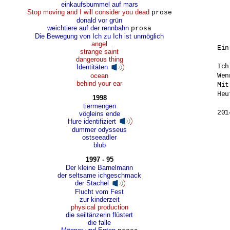
einkaufsbummel auf mars
Stop moving and I will consider you dead
prose
donald vor grün
weichtiere auf der rennbahn
prosa
Die Bewegung von Ich zu Ich ist unmöglich
angel
Ein
strange saint
dangerous thing
Ich
Identitäten
ocean
Wen
behind your ear
Mit
Heu
1998
tiermengen
vögleins ende
Hure identifiziert
dummer odysseus
ostseeadler
blub
1997 - 95
Der kleine Barnelmann
der seltsame ichgeschmack
der Stachel
Flucht vom Fest
zur kinderzeit
physical production
die seiltänzerin flüstert
die falle