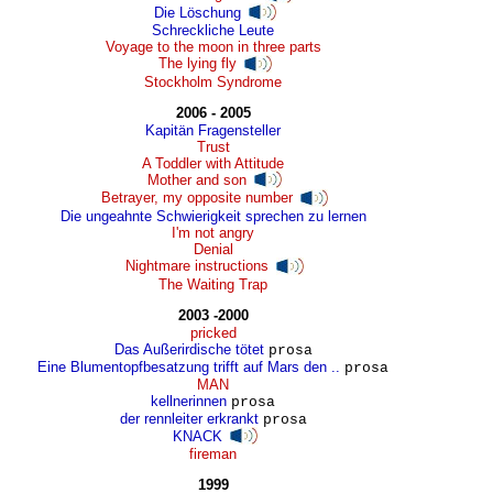
Die Löschung
Schreckliche Leute
Voyage to the moon in three parts
The lying fly
Stockholm Syndrome
2006 - 2005
Kapitän Fragensteller
Trust
A Toddler with Attitude
Mother and son
Betrayer, my opposite number
Die ungeahnte Schwierigkeit sprechen zu lernen
I'm not angry
Denial
Nightmare instructions
The Waiting Trap
2003 -2000
pricked
Das Außerirdische tötet
prosa
Eine Blumentopfbesatzung trifft auf Mars den ..
prosa
MAN
kellnerinnen
prosa
der rennleiter erkrankt
prosa
KNACK
fireman
1999