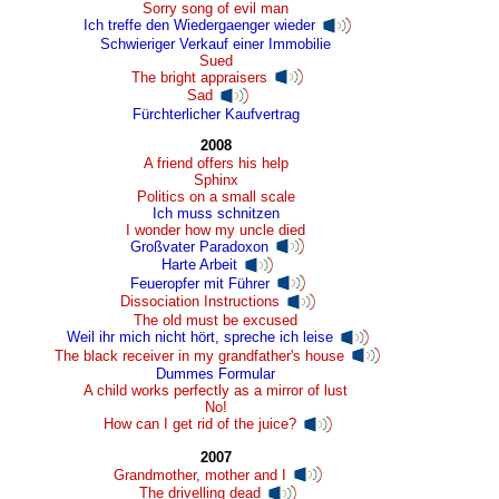
Sorry song of evil man
Ich treffe den Wiedergaenger wieder
Schwieriger Verkauf einer Immobilie
Sued
The bright appraisers
Sad
Fürchterlicher Kaufvertrag
2008
A friend offers his help
Sphinx
Politics on a small scale
Ich muss schnitzen
I wonder how my uncle died
Großvater Paradoxon
Harte Arbeit
Feueropfer mit Führer
Dissociation Instructions
The old must be excused
Weil ihr mich nicht hört, spreche ich leise
The black receiver in my grandfather's house
Dummes Formular
A child works perfectly as a mirror of lust
No!
How can I get rid of the juice?
2007
Grandmother, mother and I
The drivelling dead