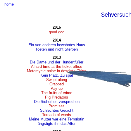
home
Sehversuc
2016
good god
2014
Ein von anderen bewohntes Haus
Toeten und nicht Sterben
2013
Die Dame und der Hundertfüßer
A hard time at the ticket office
Motorcycle noise in desolate China
Kein Platz. Zu spät
Swept along
Grabbed
Pay up
The fruits of crime
Pig Predators
Die Sicherheit versprechen
Promises
Schlechtes Gedicht
Tornado of words
Meine Mutter war eine Terroristin
ängstigte ihn das Alter