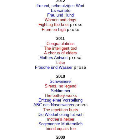
2012
Freund, schmutziges Wort
Es wartete
Frau und Hund
Women and dogs
Fighting the knot
prose
From on high
prose
2011
Congratulations
The intelligent tool
A chorus of elders
Mutters Antwort
prosa
false
Frösche und Wasser
prosa
2010
Schweinerei
Sirens, no legend
Schlimmer
The battery works
Entzug einer Vorstellung
ABC des Nasenwahns
prosa
The repetition hurts
Die Wiederholung tut weh
mother's helper
Sogenannte Muttermilch
friend equals foe
2009