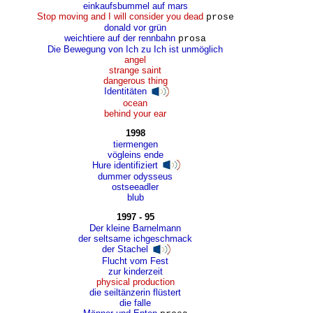
einkaufsbummel auf mars
Stop moving and I will consider you dead
prose
donald vor grün
weichtiere auf der rennbahn
prosa
Die Bewegung von Ich zu Ich ist unmöglich
angel
strange saint
dangerous thing
Identitäten
ocean
behind your ear
1998
tiermengen
vögleins ende
Hure identifiziert
dummer odysseus
ostseeadler
blub
1997 - 95
Der kleine Barnelmann
der seltsame ichgeschmack
der Stachel
Flucht vom Fest
zur kinderzeit
physical production
die seiltänzerin flüstert
die falle