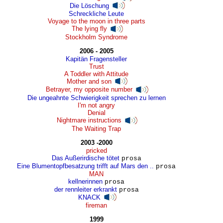
Die Löschung
Schreckliche Leute
Voyage to the moon in three parts
The lying fly
Stockholm Syndrome
2006 - 2005
Kapitän Fragensteller
Trust
A Toddler with Attitude
Mother and son
Betrayer, my opposite number
Die ungeahnte Schwierigkeit sprechen zu lernen
I'm not angry
Denial
Nightmare instructions
The Waiting Trap
2003 -2000
pricked
Das Außerirdische tötet
prosa
Eine Blumentopfbesatzung trifft auf Mars den ..
prosa
MAN
kellnerinnen
prosa
der rennleiter erkrankt
prosa
KNACK
fireman
1999