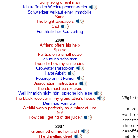
Sorry song of evil man
Ich treffe den Wiedergaenger wieder
Schwieriger Verkauf einer Immobilie
Sued
The bright appraisers
Sad
Fürchterlicher Kaufvertrag
2008
A friend offers his help
Sphinx
Politics on a small scale
Ich muss schnitzen
I wonder how my uncle died
Großvater Paradoxon
Harte Arbeit
Feueropfer mit Führer
Dissociation Instructions
The old must be excused
Weil ihr mich nicht hört, spreche ich leise
Vöglein
The black receiver in my grandfather's house
Dummes Formular
A child works perfectly as a mirror of lust
Ein Vö
No!
weil e
How can I get rid of the juice?
gerett
ihren 
2007
Grandmother, mother and I
gesoff
The drivelling dead
und do