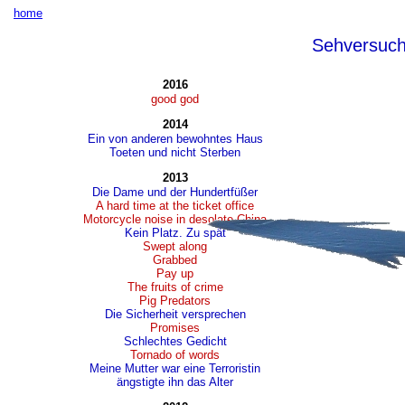
home
Sehversuc
2016
good god
2014
Ein von anderen bewohntes Haus
Toeten und nicht Sterben
2013
Die Dame und der Hundertfüßer
A hard time at the ticket office
Motorcycle noise in desolate China
Kein Platz. Zu spät
Swept along
Grabbed
Pay up
The fruits of crime
Pig Predators
Die Sicherheit versprechen
Promises
Schlechtes Gedicht
Tornado of words
Meine Mutter war eine Terroristin
ängstigte ihn das Alter