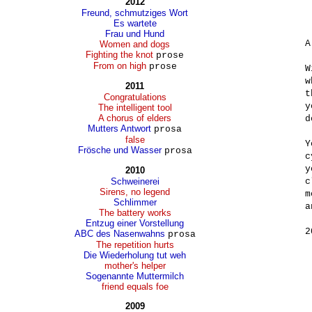
2012
Freund, schmutziges Wort
Es wartete
Frau und Hund
A
Women and dogs
Fighting the knot
prose
From on high
prose
W
w
2011
t
Congratulations
y
The intelligent tool
A chorus of elders
d
Mutters Antwort
prosa
false
Y
Frösche und Wasser
prosa
c
y
2010
Schweinerei
c
Sirens, no legend
m
Schlimmer
a
The battery works
Entzug einer Vorstellung
2
ABC des Nasenwahns
prosa
The repetition hurts
Die Wiederholung tut weh
mother's helper
Sogenannte Muttermilch
friend equals foe
2009