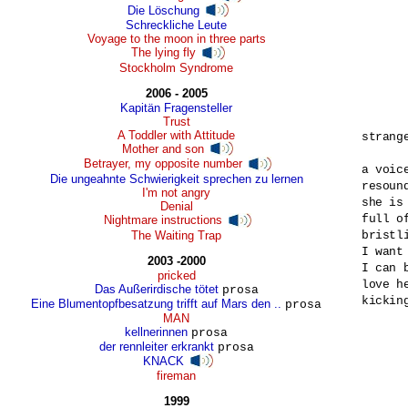
Die Löschung
Schreckliche Leute
Voyage to the moon in three parts
The lying fly
Stockholm Syndrome
2006 - 2005
Kapitän Fragensteller
Trust
A Toddler with Attitude
strange
Mother and son
Betrayer, my opposite number
a voice
Die ungeahnte Schwierigkeit sprechen zu lernen
resound
I'm not angry
she is 
Denial
full of
Nightmare instructions
The Waiting Trap
bristl
I want
2003 -2000
I can b
pricked
love he
Das Außerirdische tötet
prosa
kicking
Eine Blumentopfbesatzung trifft auf Mars den ..
prosa
MAN
kellnerinnen
prosa
der rennleiter erkrankt
prosa
KNACK
fireman
1999