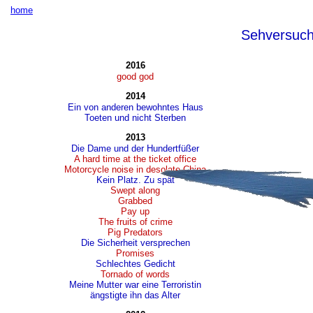
home
Sehversuc
2016
good god
2014
Ein von anderen bewohntes Haus
Toeten und nicht Sterben
2013
Die Dame und der Hundertfüßer
A hard time at the ticket office
Motorcycle noise in desolate China
Kein Platz. Zu spät
Swept along
Grabbed
Pay up
The fruits of crime
Pig Predators
Die Sicherheit versprechen
Promises
Schlechtes Gedicht
Tornado of words
Meine Mutter war eine Terroristin
ängstigte ihn das Alter