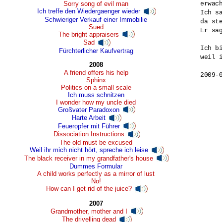
Sorry song of evil man
erwac
Ich treffe den Wiedergaenger wieder
Ich s
Schwieriger Verkauf einer Immobilie
da st
Sued
Er sa
The bright appraisers
Sad
Ich bi
Fürchterlicher Kaufvertrag
weil 
2008
A friend offers his help
2009-
Sphinx
Politics on a small scale
Ich muss schnitzen
I wonder how my uncle died
Großvater Paradoxon
Harte Arbeit
Feueropfer mit Führer
Dissociation Instructions
The old must be excused
Weil ihr mich nicht hört, spreche ich leise
The black receiver in my grandfather's house
Dummes Formular
A child works perfectly as a mirror of lust
No!
How can I get rid of the juice?
2007
Grandmother, mother and I
The drivelling dead