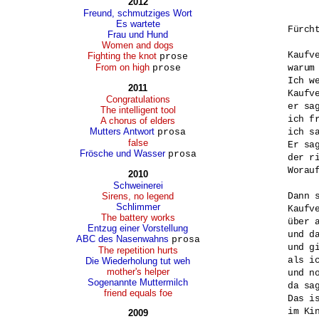
2012
Freund, schmutziges Wort
Es wartete
Fürcht
Frau und Hund
Women and dogs
Kaufve
Fighting the knot
prose
From on high
prose
warum 
Ich w
2011
Kaufve
Congratulations
er sa
The intelligent tool
ich f
A chorus of elders
Mutters Antwort
prosa
ich sa
false
Er sa
Frösche und Wasser
prosa
der ri
Worauf
2010
Schweinerei
Sirens, no legend
Dann s
Schlimmer
Kaufve
The battery works
über a
Entzug einer Vorstellung
und d
ABC des Nasenwahns
prosa
und g
The repetition hurts
als ic
Die Wiederholung tut weh
mother's helper
und n
Sogenannte Muttermilch
da sag
friend equals foe
Das i
im Kin
2009