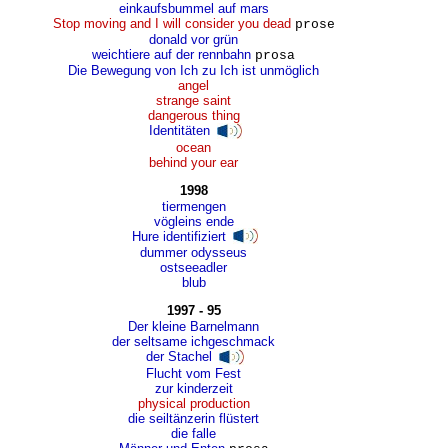
einkaufsbummel auf mars
Stop moving and I will consider you dead
prose
donald vor grün
weichtiere auf der rennbahn
prosa
Die Bewegung von Ich zu Ich ist unmöglich
angel
strange saint
dangerous thing
Identitäten
ocean
behind your ear
1998
tiermengen
vögleins ende
Hure identifiziert
dummer odysseus
ostseeadler
blub
1997 - 95
Der kleine Barnelmann
der seltsame ichgeschmack
der Stachel
Flucht vom Fest
zur kinderzeit
physical production
die seiltänzerin flüstert
die falle