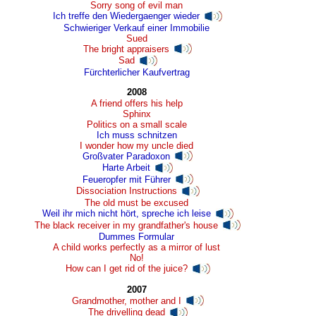
Sorry song of evil man
Ich treffe den Wiedergaenger wieder
Schwieriger Verkauf einer Immobilie
Sued
The bright appraisers
Sad
Fürchterlicher Kaufvertrag
2008
A friend offers his help
Sphinx
Politics on a small scale
Ich muss schnitzen
I wonder how my uncle died
Großvater Paradoxon
Harte Arbeit
Feueropfer mit Führer
Dissociation Instructions
The old must be excused
Weil ihr mich nicht hört, spreche ich leise
The black receiver in my grandfather's house
Dummes Formular
A child works perfectly as a mirror of lust
No!
How can I get rid of the juice?
2007
Grandmother, mother and I
The drivelling dead