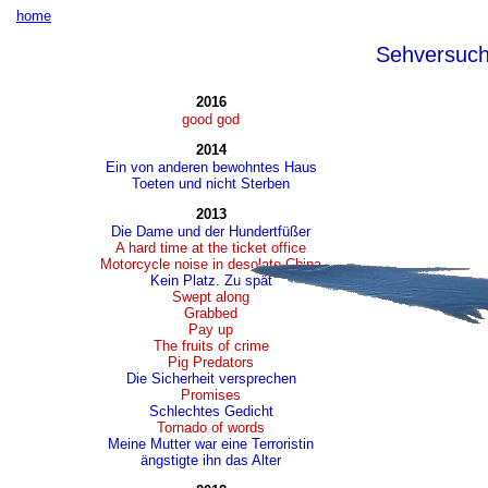
home
Sehversuc
2016
good god
2014
Ein von anderen bewohntes Haus
Toeten und nicht Sterben
2013
Die Dame und der Hundertfüßer
A hard time at the ticket office
Motorcycle noise in desolate China
Kein Platz. Zu spät
Swept along
Grabbed
Pay up
The fruits of crime
Pig Predators
Die Sicherheit versprechen
Promises
Schlechtes Gedicht
Tornado of words
Meine Mutter war eine Terroristin
ängstigte ihn das Alter