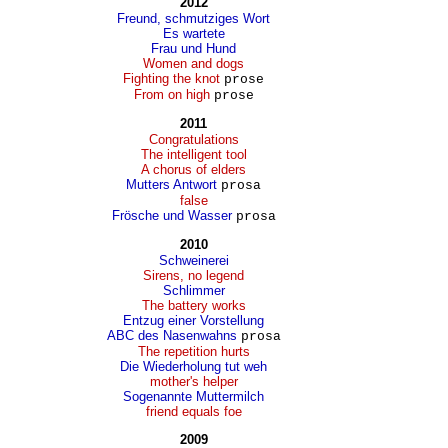
2012
Freund, schmutziges Wort
Es wartete
Frau und Hund
Women and dogs
Fighting the knot
prose
From on high
prose
2011
Congratulations
The intelligent tool
A chorus of elders
Mutters Antwort
prosa
false
Frösche und Wasser
prosa
2010
Schweinerei
Sirens, no legend
Schlimmer
The battery works
Entzug einer Vorstellung
ABC des Nasenwahns
prosa
The repetition hurts
Die Wiederholung tut weh
mother's helper
Sogenannte Muttermilch
friend equals foe
2009