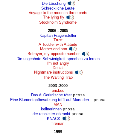
Die Löschung
Schreckliche Leute
Voyage to the moon in three parts
The lying fly
Stockholm Syndrome
2006 - 2005
Kapitän Fragensteller
Trust
A Toddler with Attitude
Mother and son
Betrayer, my opposite number
Die ungeahnte Schwierigkeit sprechen zu lernen
I'm not angry
Denial
Nightmare instructions
The Waiting Trap
2003 -2000
pricked
Das Außerirdische tötet
prosa
Eine Blumentopfbesatzung trifft auf Mars den ..
prosa
MAN
kellnerinnen
prosa
der rennleiter erkrankt
prosa
KNACK
fireman
1999