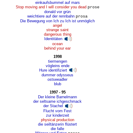
einkaufsbummel auf mars
Stop moving and I will consider you dead
prose
donald vor grün
weichtiere auf der rennbahn
prosa
Die Bewegung von Ich zu Ich ist unmöglich
angel
strange saint
dangerous thing
Identitäten
ocean
behind your ear
1998
tiermengen
vögleins ende
Hure identifiziert
dummer odysseus
ostseeadler
blub
1997 - 95
Der kleine Barnelmann
der seltsame ichgeschmack
der Stachel
Flucht vom Fest
zur kinderzeit
physical production
die seiltänzerin flüstert
die falle