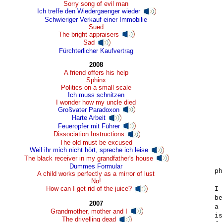
Sorry song of evil man
Ich treffe den Wiedergaenger wieder
Schwieriger Verkauf einer Immobilie
Sued
The bright appraisers
Sad
Fürchterlicher Kaufvertrag
2008
A friend offers his help
Sphinx
Politics on a small scale
Ich muss schnitzen
I wonder how my uncle died
Großvater Paradoxon
Harte Arbeit
Feueropfer mit Führer
Dissociation Instructions
The old must be excused
Weil ihr mich nicht hört, spreche ich leise
The black receiver in my grandfather's house
Dummes Formular
ph
A child works perfectly as a mirror of lust
No!
How can I get rid of the juice?
I 
be
2007
a 
Grandmother, mother and I
is
The drivelling dead