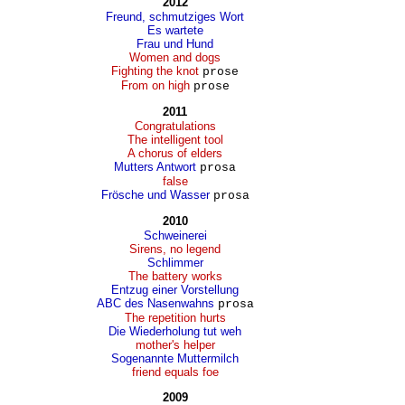
2012
Freund, schmutziges Wort
Es wartete
Frau und Hund
Women and dogs
Fighting the knot
prose
From on high
prose
2011
Congratulations
The intelligent tool
A chorus of elders
Mutters Antwort
prosa
false
Frösche und Wasser
prosa
2010
Schweinerei
Sirens, no legend
Schlimmer
The battery works
Entzug einer Vorstellung
ABC des Nasenwahns
prosa
The repetition hurts
Die Wiederholung tut weh
mother's helper
Sogenannte Muttermilch
friend equals foe
2009