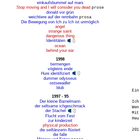
einkaufsbummel auf mars
Stop moving and I will consider you dead
prose
donald vor grün
weichtiere auf der rennbahn
prosa
Die Bewegung von Ich zu Ich ist unmöglich
angel
strange saint
dangerous thing
Identitäten
ocean
behind your ear
1998
tiermengen
vögleins ende
Hure identifiziert
dummer odysseus
ostseeadler
blub
Ein
1997 - 95
Der kleine Barnelmann
Ich
der seltsame ichgeschmack
Wen
der Stachel
Mit
Flucht vom Fest
Heu
zur kinderzeit
physical production
die seiltänzerin flüstert
die falle