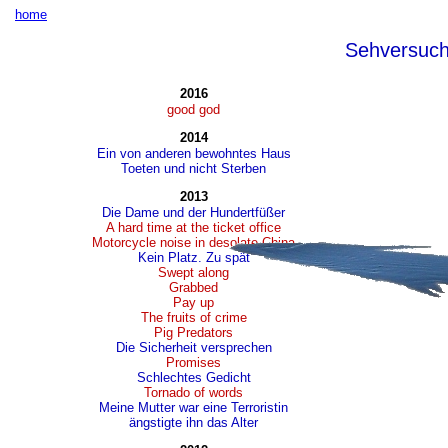
home
Sehversuc
2016
good god
2014
Ein von anderen bewohntes Haus
Toeten und nicht Sterben
2013
Die Dame und der Hundertfüßer
A hard time at the ticket office
Motorcycle noise in desolate China
Kein Platz. Zu spät
Swept along
Grabbed
Pay up
The fruits of crime
Pig Predators
Die Sicherheit versprechen
Promises
Schlechtes Gedicht
Tornado of words
Meine Mutter war eine Terroristin
ängstigte ihn das Alter