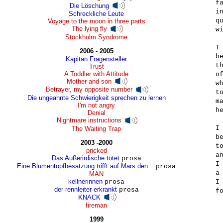
fa
Die Löschung
in
Schreckliche Leute
qu
Voyage to the moon in three parts
The lying fly
wi
Stockholm Syndrome
I 
2006 - 2005
be
Kapitän Fragensteller
th
Trust
A Toddler with Attitude
of
Mother and son
wh
Betrayer, my opposite number
to
Die ungeahnte Schwierigkeit sprechen zu lernen
ma
I'm not angry
he
Denial
Nightmare instructions
I 
The Waiting Trap
be
2003 -2000
to
pricked
an
Das Außerirdische tötet
prosa
I 
Eine Blumentopfbesatzung trifft auf Mars den ..
prosa
a 
MAN
kellnerinnen
prosa
I 
der rennleiter erkrankt
prosa
fo
KNACK
fireman
1999