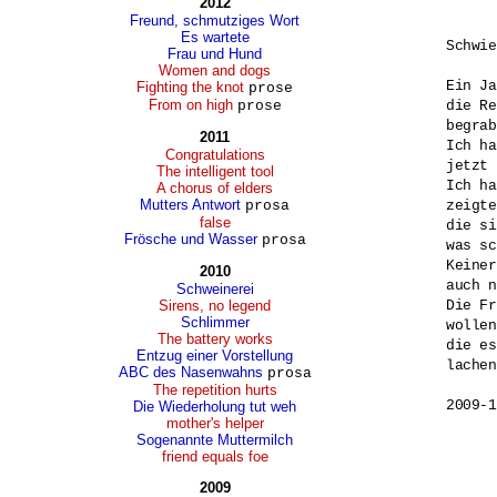
2012
Freund, schmutziges Wort
Es wartete
Schwie
Frau und Hund
Women and dogs
Ein Ja
Fighting the knot
prose
From on high
prose
die Re
begrab
2011
Ich ha
Congratulations
jetzt 
The intelligent tool
Ich ha
A chorus of elders
Mutters Antwort
prosa
zeigte
false
die si
Frösche und Wasser
prosa
was sc
Keiner
2010
auch n
Schweinerei
Sirens, no legend
Die Fr
Schlimmer
wollen
The battery works
die es
Entzug einer Vorstellung
lachen
ABC des Nasenwahns
prosa
The repetition hurts
Die Wiederholung tut weh
mother's helper
Sogenannte Muttermilch
friend equals foe
2009