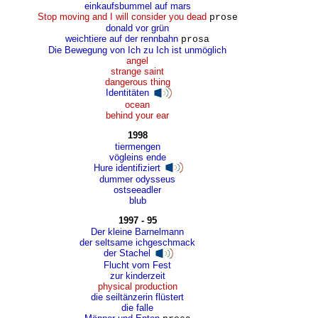
einkaufsbummel auf mars
Stop moving and I will consider you dead
prose
donald vor grün
weichtiere auf der rennbahn
prosa
Die Bewegung von Ich zu Ich ist unmöglich
angel
strange saint
dangerous thing
Identitäten
ocean
behind your ear
1998
tiermengen
vögleins ende
Hure identifiziert
dummer odysseus
ostseeadler
blub
1997 - 95
Der kleine Barnelmann
der seltsame ichgeschmack
der Stachel
Flucht vom Fest
zur kinderzeit
physical production
die seiltänzerin flüstert
die falle