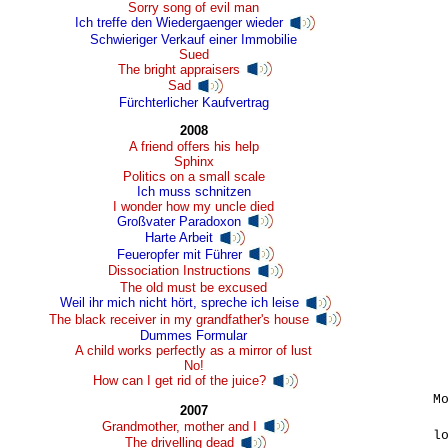
Sorry song of evil man
Ich treffe den Wiedergaenger wieder
Schwieriger Verkauf einer Immobilie
Sued
The bright appraisers
Sad
Fürchterlicher Kaufvertrag
2008
A friend offers his help
Sphinx
Politics on a small scale
Ich muss schnitzen
I wonder how my uncle died
Großvater Paradoxon
Harte Arbeit
Feueropfer mit Führer
Dissociation Instructions
The old must be excused
Weil ihr mich nicht hört, spreche ich leise
The black receiver in my grandfather's house
Dummes Formular
A child works perfectly as a mirror of lust
No!
How can I get rid of the juice?
Mo
2007
Grandmother, mother and I
lo
The drivelling dead