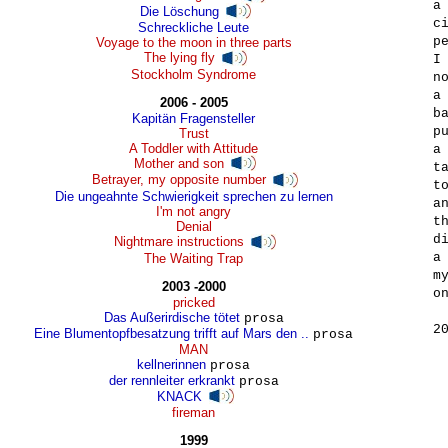
a 
Die Löschung
ci
Schreckliche Leute
pe
Voyage to the moon in three parts
The lying fly
I 
Stockholm Syndrome
no
a 
2006 - 2005
ba
Kapitän Fragensteller
pu
Trust
A Toddler with Attitude
a 
Mother and son
ta
Betrayer, my opposite number
to
Die ungeahnte Schwierigkeit sprechen zu lernen
an
I'm not angry
th
Denial
di
Nightmare instructions
a 
The Waiting Trap
my
2003 -2000
on
pricked
Das Außerirdische tötet
prosa
2
Eine Blumentopfbesatzung trifft auf Mars den ..
prosa
MAN
kellnerinnen
prosa
der rennleiter erkrankt
prosa
KNACK
fireman
1999