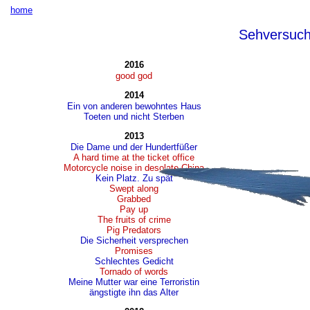
home
Sehversuc
2016
good god
2014
Ein von anderen bewohntes Haus
Toeten und nicht Sterben
2013
Die Dame und der Hundertfüßer
A hard time at the ticket office
Motorcycle noise in desolate China
Kein Platz. Zu spät
Swept along
Grabbed
Pay up
The fruits of crime
Pig Predators
Die Sicherheit versprechen
Promises
Schlechtes Gedicht
Tornado of words
Meine Mutter war eine Terroristin
ängstigte ihn das Alter