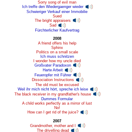
Sorry song of evil man
Ich treffe den Wiedergaenger wieder
Schwieriger Verkauf einer Immobilie
Sued
The bright appraisers
Sad
Fürchterlicher Kaufvertrag
2008
A friend offers his help
Sphinx
Politics on a small scale
Ich muss schnitzen
I wonder how my uncle died
Großvater Paradoxon
Harte Arbeit
Feueropfer mit Führer
Dissociation Instructions
The old must be excused
Weil ihr mich nicht hört, spreche ich leise
The black receiver in my grandfather's house
Dummes Formular
A child works perfectly as a mirror of lust
No!
How can I get rid of the juice?
2007
Grandmother, mother and I
The drivelling dead