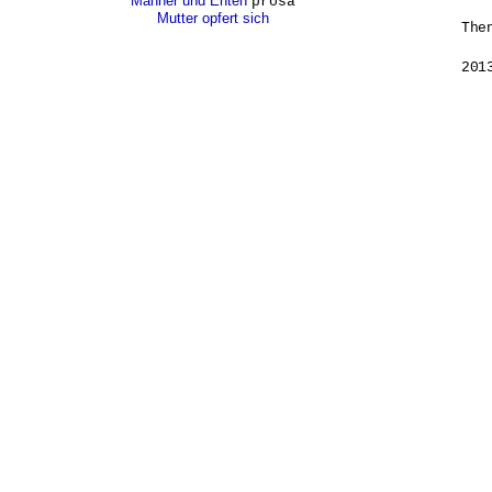
Männer und Enten
prosa
Mutter opfert sich
The
201