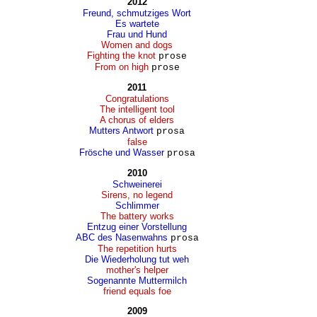
2012
Freund, schmutziges Wort
Es wartete
Frau und Hund
Women and dogs
Fighting the knot
prose
From on high
prose
2011
Congratulations
The intelligent tool
A chorus of elders
Mutters Antwort
prosa
false
Frösche und Wasser
prosa
2010
Schweinerei
Sirens, no legend
Schlimmer
The battery works
Entzug einer Vorstellung
ABC des Nasenwahns
prosa
The repetition hurts
Die Wiederholung tut weh
mother's helper
Sogenannte Muttermilch
friend equals foe
2009