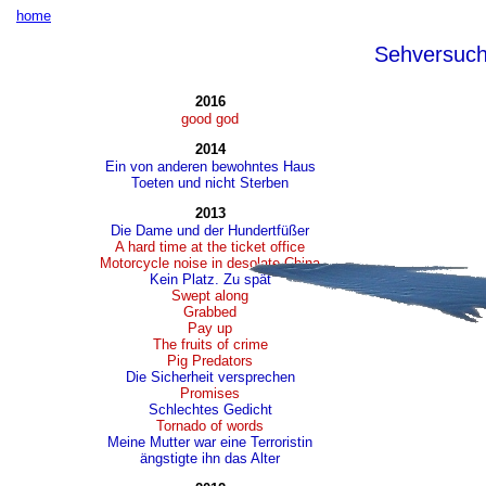
home
Sehversuc
2016
good god
2014
Ein von anderen bewohntes Haus
Toeten und nicht Sterben
2013
Die Dame und der Hundertfüßer
A hard time at the ticket office
Motorcycle noise in desolate China
Kein Platz. Zu spät
Swept along
Grabbed
Pay up
The fruits of crime
Pig Predators
Die Sicherheit versprechen
Promises
Schlechtes Gedicht
Tornado of words
Meine Mutter war eine Terroristin
ängstigte ihn das Alter