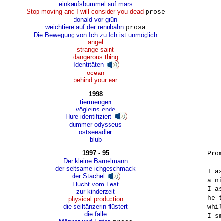
einkaufsbummel auf mars
Stop moving and I will consider you dead
prose
donald vor grün
weichtiere auf der rennbahn
prosa
Die Bewegung von Ich zu Ich ist unmöglich
angel
strange saint
dangerous thing
Identitäten
ocean
behind your ear
1998
tiermengen
vögleins ende
Hure identifiziert
dummer odysseus
ostseeadler
blub
1997 - 95
Prom
Der kleine Barnelmann
der seltsame ichgeschmack
I a
der Stachel
a n
Flucht vom Fest
I a
zur kinderzeit
he 
physical production
die seiltänzerin flüstert
whi
die falle
I s