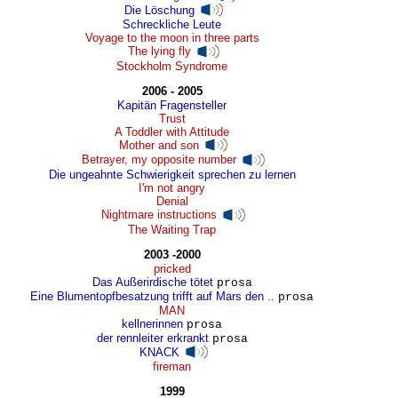
Die Löschung
Schreckliche Leute
Voyage to the moon in three parts
The lying fly
Stockholm Syndrome
2006 - 2005
Kapitän Fragensteller
Trust
A Toddler with Attitude
Mother and son
Betrayer, my opposite number
Die ungeahnte Schwierigkeit sprechen zu lernen
I'm not angry
Denial
Nightmare instructions
The Waiting Trap
2003 -2000
pricked
Das Außerirdische tötet
prosa
Eine Blumentopfbesatzung trifft auf Mars den ..
prosa
MAN
kellnerinnen
prosa
der rennleiter erkrankt
prosa
KNACK
fireman
1999