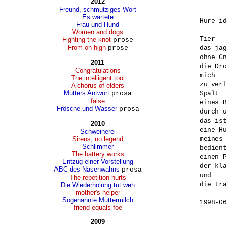
2012
Freund, schmutziges Wort
Es wartete
Hure id
Frau und Hund
Women and dogs
Tier 

Fighting the knot
prose
From on high
prose
das jag
ohne Gn
2011
die Dro
Congratulations
mich 

The intelligent tool
zu verl
A chorus of elders
Mutters Antwort
prosa
Spalt 

false
eines B
Frösche und Wasser
prosa
durch u
das ist
2010
eine Hu
Schweinerei
Sirens, no legend
meines 
Schlimmer
bedient
The battery works
einen P
Entzug einer Vorstellung
der kla
ABC des Nasenwahns
prosa
und 

The repetition hurts
die tr
Die Wiederholung tut weh
mother's helper
Sogenannte Muttermilch
1998-0
friend equals foe
2009