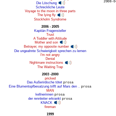
2008-0
Die Löschung
Schreckliche Leute
Voyage to the moon in three parts
The lying fly
Stockholm Syndrome
2006 - 2005
Kapitän Fragensteller
Trust
A Toddler with Attitude
Mother and son
Betrayer, my opposite number
Die ungeahnte Schwierigkeit sprechen zu lernen
I'm not angry
Denial
Nightmare instructions
The Waiting Trap
2003 -2000
pricked
Das Außerirdische tötet
prosa
Eine Blumentopfbesatzung trifft auf Mars den ..
prosa
MAN
kellnerinnen
prosa
der rennleiter erkrankt
prosa
KNACK
fireman
1999