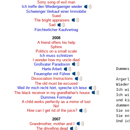
Sorry song of evil man
Ich treffe den Wiedergaenger wieder
Schwieriger Verkauf einer Immobilie
Sued
The bright appraisers
Sad
Fürchterlicher Kaufvertrag
2008
A friend offers his help
Sphinx
Politics on a small scale
Ich muss schnitzen
I wonder how my uncle died
Großvater Paradoxon
Dummes
Harte Arbeit
Feueropfer mit Führer
Dissociation Instructions
Ärgerl
The old must be excused
Wieder
Weil ihr mich nicht hört, spreche ich leise
Ich wi
The black receiver in my grandfather's house
Ich wi
Dummes Formular
und ki
A child works perfectly as a mirror of lust
dummen
No!
How can I get rid of the juice?
Sie so
Sie en
2007
Und ic
Grandmother, mother and I
The drivelling dead