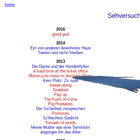
home
Sehversuc
2016
good god
2014
Ein von anderen bewohntes Haus
Toeten und nicht Sterben
2013
Die Dame und der Hundertfüßer
A hard time at the ticket office
Motorcycle noise in desolate China
Kein Platz. Zu spät
Swept along
Grabbed
Pay up
The fruits of crime
Pig Predators
Die Sicherheit versprechen
Promises
Schlechtes Gedicht
Tornado of words
Meine Mutter war eine Terroristin
ängstigte ihn das Alter