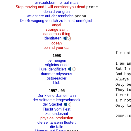
einkaufsbummel auf mars
Stop moving and I will consider you dead
prose
donald vor grün
weichtiere auf der rennbahn
prosa
Die Bewegung von Ich zu Ich ist unmöglich
angel
strange saint
dangerous thing
Identitäten
ocean
behind your ear
I'm not
1998
tiermengen
I am an
vögleins ende
But I m
Hure identifiziert
dummer odysseus
Bad boy
ostseeadler
Always 
blub
Only be
They to
1997 - 95
I must 
Der kleine Barnelmann
der seltsame ichgeschmack
I'm not
der Stachel
Only la
Flucht vom Fest
zur kinderzeit
2006-1
physical production
die seiltänzerin flüstert
die falle