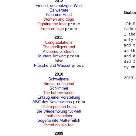
2012
Freund, schmutziges Wort
Es wartete
Grabb
Frau und Hund
Women and dogs
The m
Fighting the knot
prose
From on high
prose
made 
I tho
2011
only 
Congratulations
and t
The intelligent tool
as th
A chorus of elders
Mutters Antwort
prosa
and d
false
did I
Frösche und Wasser
prosa
my en
2010
2013-
Schweinerei
Sirens, no legend
Schlimmer
The battery works
Entzug einer Vorstellung
ABC des Nasenwahns
prosa
The repetition hurts
Die Wiederholung tut weh
mother's helper
Sogenannte Muttermilch
friend equals foe
2009