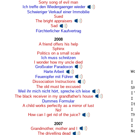
Sorry song of evil man
Ich treffe den Wiedergaenger wieder
Schwieriger Verkauf einer Immobilie
Sued
The bright appraisers
Sad
Fürchterlicher Kaufvertrag
2008
A friend offers his help
Sphinx
Politics on a small scale
Ich muss schnitzen
I wonder how my uncle died
Großvater Paradoxon
W
Harte Arbeit
Feueropfer mit Führer
Dissociation Instructions
I
The old must be excused
S
Weil ihr mich nicht hört, spreche ich leise
I
The black receiver in my grandfather's house
I 
Dummes Formular
I
A child works perfectly as a mirror of lust
I
No!
How can I get rid of the juice?
T
I
2007
I
Grandmother, mother and I
N
The drivelling dead