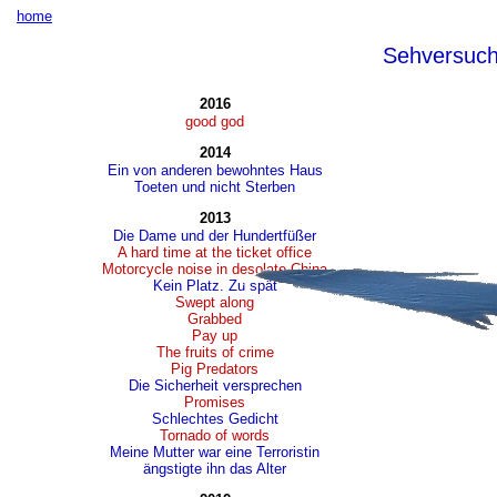
home
Sehversuc
2016
good god
2014
Ein von anderen bewohntes Haus
Toeten und nicht Sterben
2013
Die Dame und der Hundertfüßer
A hard time at the ticket office
Motorcycle noise in desolate China
Kein Platz. Zu spät
Swept along
Grabbed
Pay up
The fruits of crime
Pig Predators
Die Sicherheit versprechen
Promises
Schlechtes Gedicht
Tornado of words
Meine Mutter war eine Terroristin
ängstigte ihn das Alter