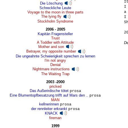
I
Die Löschung
I
Schreckliche Leute
a
Voyage to the moon in three parts
The lying fly
I
Stockholm Syndrome
S
2006 - 2005
20
Kapitän Fragensteller
Trust
A Toddler with Attitude
De
Mother and son
Betrayer, my opposite number
Die ungeahnte Schwierigkeit sprechen zu lernen
I'm not angry
Denial
Nightmare instructions
The Waiting Trap
2003 -2000
pricked
Das Außerirdische tötet
prosa
Eine Blumentopfbesatzung trifft auf Mars den ..
prosa
MAN
kellnerinnen
prosa
der rennleiter erkrankt
prosa
KNACK
fireman
1999