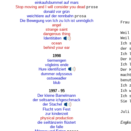
einkaufsbummel auf mars
Stop moving and I will consider you dead
prose
donald vor grün
weichtiere auf der rennbahn
prosa
Die Bewegung von Ich zu Ich ist unmöglich
Frau 
angel
strange saint
Weil
dangerous thing
Weil
Identitäten
ocean
Ich 
behind your ear
der 
Ich 
1998
Der H
tiermengen
Ich 
vögleins ende
Hure identifiziert
Der 
dummer odysseus
mach
ostseeadler
benut
blub
Ich 
Ich 
1997 - 95
Der kleine Barnelmann
Ich 
der seltsame ichgeschmack
Sie 
der Stachel
Flucht vom Fest
Juli 
zur kinderzeit
physical production
die seiltänzerin flüstert
Englis
die falle