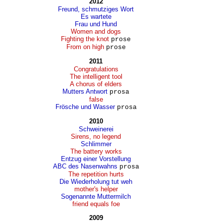
2012
Freund, schmutziges Wort
Es wartete
Frau und Hund
Women and dogs
Fighting the knot
prose
From on high
prose
2011
Congratulations
The intelligent tool
A chorus of elders
Mutters Antwort
prosa
false
Frösche und Wasser
prosa
2010
Schweinerei
Sirens, no legend
Schlimmer
The battery works
Entzug einer Vorstellung
ABC des Nasenwahns
prosa
The repetition hurts
Die Wiederholung tut weh
mother's helper
Sogenannte Muttermilch
friend equals foe
2009