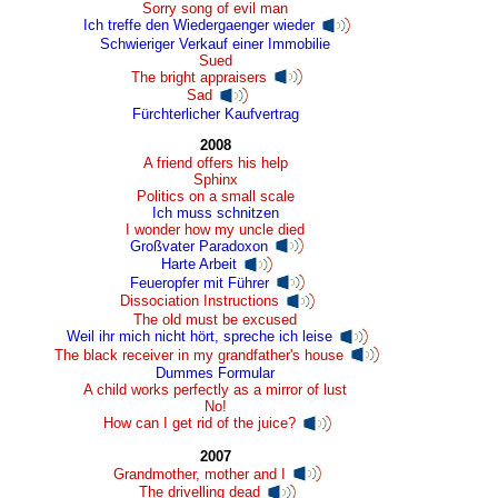
Sorry song of evil man
Ich treffe den Wiedergaenger wieder
Schwieriger Verkauf einer Immobilie
Sued
The bright appraisers
Sad
Fürchterlicher Kaufvertrag
2008
A friend offers his help
Sphinx
Politics on a small scale
Ich muss schnitzen
I wonder how my uncle died
Großvater Paradoxon
Harte Arbeit
Feueropfer mit Führer
Dissociation Instructions
The old must be excused
Weil ihr mich nicht hört, spreche ich leise
The black receiver in my grandfather's house
Dummes Formular
A child works perfectly as a mirror of lust
No!
How can I get rid of the juice?
2007
Grandmother, mother and I
The drivelling dead