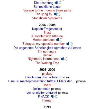
Die Löschung
Schreckliche Leute
Voyage to the moon in three parts
The lying fly
Stockholm Syndrome
2006 - 2005
Kapitän Fragensteller
Trust
A Toddler with Attitude
Mother and son
Betrayer, my opposite number
Die ungeahnte Schwierigkeit sprechen zu lernen
I'm not angry
Denial
Nightmare instructions
The Waiting Trap
2003 -2000
pricked
Das Außerirdische tötet
prosa
Eine Blumentopfbesatzung trifft auf Mars den ..
prosa
MAN
kellnerinnen
prosa
der rennleiter erkrankt
prosa
KNACK
fireman
1999