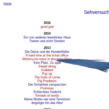
home
Sehversuc
2016
good god
2014
Ein von anderen bewohntes Haus
Toeten und nicht Sterben
2013
Die Dame und der Hundertfüßer
A hard time at the ticket office
Motorcycle noise in desolate China
Kein Platz. Zu spät
Swept along
Grabbed
Pay up
The fruits of crime
Pig Predators
Die Sicherheit versprechen
Promises
Schlechtes Gedicht
Tornado of words
Meine Mutter war eine Terroristin
ängstigte ihn das Alter