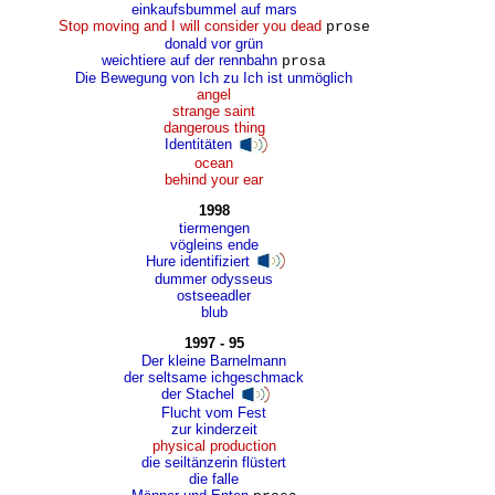
einkaufsbummel auf mars
Stop moving and I will consider you dead
prose
donald vor grün
weichtiere auf der rennbahn
prosa
Die Bewegung von Ich zu Ich ist unmöglich
angel
strange saint
dangerous thing
Identitäten
ocean
behind your ear
1998
tiermengen
vögleins ende
Hure identifiziert
dummer odysseus
ostseeadler
blub
1997 - 95
Der kleine Barnelmann
der seltsame ichgeschmack
der Stachel
Flucht vom Fest
zur kinderzeit
physical production
die seiltänzerin flüstert
die falle