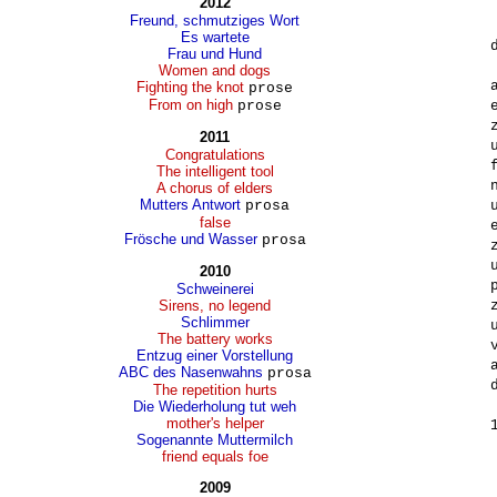
2012
Freund, schmutziges Wort
Es wartete
Frau und Hund
Women and dogs
Fighting the knot
prose
From on high
prose
2011
Congratulations
The intelligent tool
A chorus of elders
Mutters Antwort
prosa
false
Frösche und Wasser
prosa
2010
Schweinerei
Sirens, no legend
Schlimmer
The battery works
Entzug einer Vorstellung
ABC des Nasenwahns
prosa
The repetition hurts
Die Wiederholung tut weh
mother's helper
Sogenannte Muttermilch
friend equals foe
2009