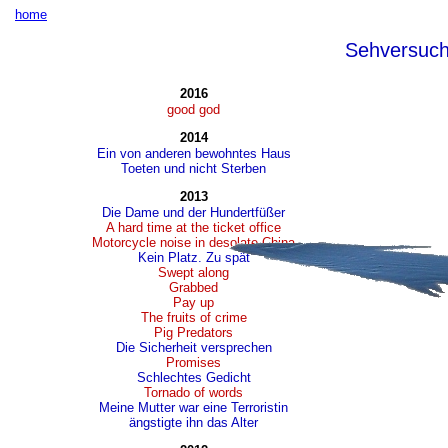
home
Sehversuc
2016
good god
2014
Ein von anderen bewohntes Haus
Toeten und nicht Sterben
2013
Die Dame und der Hundertfüßer
A hard time at the ticket office
Motorcycle noise in desolate China
Kein Platz. Zu spät
Swept along
Grabbed
Pay up
The fruits of crime
Pig Predators
Die Sicherheit versprechen
Promises
Schlechtes Gedicht
Tornado of words
Meine Mutter war eine Terroristin
ängstigte ihn das Alter