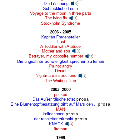
Die Löschung
Schreckliche Leute
Voyage to the moon in three parts
The lying fly
Stockholm Syndrome
2006 - 2005
Kapitän Fragensteller
Trust
A Toddler with Attitude
Mother and son
Betrayer, my opposite number
Die ungeahnte Schwierigkeit sprechen zu lernen
I'm not angry
Denial
Nightmare instructions
The Waiting Trap
2003 -2000
pricked
Das Außerirdische tötet
prosa
Eine Blumentopfbesatzung trifft auf Mars den ..
prosa
MAN
kellnerinnen
prosa
der rennleiter erkrankt
prosa
KNACK
fireman
1999