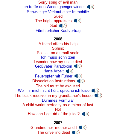
Sorry song of evil man
Ich treffe den Wiedergaenger wieder
Schwieriger Verkauf einer Immobilie
Sued
The bright appraisers
Sad
Fürchterlicher Kaufvertrag
2008
A friend offers his help
Sphinx
Politics on a small scale
Ich muss schnitzen
I wonder how my uncle died
Großvater Paradoxon
Harte Arbeit
Feueropfer mit Führer
Dissociation Instructions
The old must be excused
Weil ihr mich nicht hört, spreche ich leise
The black receiver in my grandfather's house
Dummes Formular
A child works perfectly as a mirror of lust
No!
How can I get rid of the juice?
2007
Grandmother, mother and I
The drivelling dead