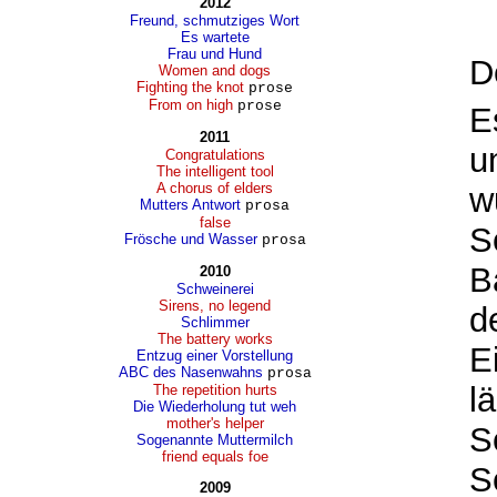
2012
Freund, schmutziges Wort
Es wartete
Frau und Hund
D
Women and dogs
Fighting the knot
prose
From on high
prose
E
2011
u
Congratulations
The intelligent tool
A chorus of elders
w
Mutters Antwort
prosa
false
S
Frösche und Wasser
prosa
B
2010
Schweinerei
Sirens, no legend
d
Schlimmer
The battery works
E
Entzug einer Vorstellung
ABC des Nasenwahns
prosa
l
The repetition hurts
Die Wiederholung tut weh
mother's helper
S
Sogenannte Muttermilch
friend equals foe
S
2009