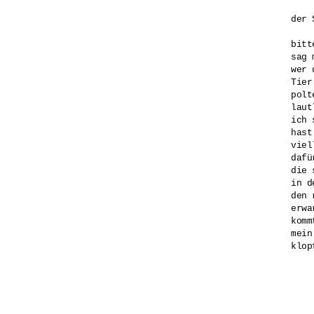
der 
bitte
sag 
wer 
Tier
polt
laut
ich 
hast
viel
dafü
die 
in d
den 
erwa
komm
mein
klopf