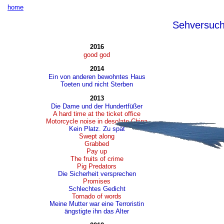
home
Sehversuc
2016
good god
2014
Ein von anderen bewohntes Haus
Toeten und nicht Sterben
2013
Die Dame und der Hundertfüßer
A hard time at the ticket office
Motorcycle noise in desolate China
Kein Platz. Zu spät
Swept along
Grabbed
Pay up
The fruits of crime
Pig Predators
Die Sicherheit versprechen
Promises
Schlechtes Gedicht
Tornado of words
Meine Mutter war eine Terroristin
ängstigte ihn das Alter