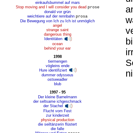
einkaufsbummel auf mars
a
Stop moving and I will consider you dead
prose
donald vor grün
weichtiere auf der rennbahn
prosa
w
Die Bewegung von Ich zu Ich ist unmöglich
angel
v
strange saint
dangerous thing
b
Identitäten
ocean
behind your ear
i
1998
S
tiermengen
vögleins ende
Hure identifiziert
n
dummer odysseus
ostseeadler
blub
1997 - 95
Der kleine Barnelmann
der seltsame ichgeschmack
der Stachel
Flucht vom Fest
zur kinderzeit
physical production
die seiltänzerin flüstert
die falle