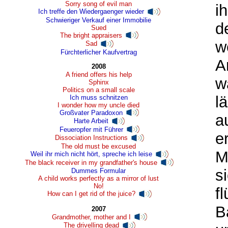
Sorry song of evil man
i
Ich treffe den Wiedergaenger wieder
Schwieriger Verkauf einer Immobilie
d
Sued
The bright appraisers
w
Sad
Fürchterlicher Kaufvertrag
A
2008
A friend offers his help
w
Sphinx
Politics on a small scale
l
Ich muss schnitzen
I wonder how my uncle died
Großvater Paradoxon
a
Harte Arbeit
Feueropfer mit Führer
er
Dissociation Instructions
The old must be excused
M
Weil ihr mich nicht hört, spreche ich leise
The black receiver in my grandfather's house
s
Dummes Formular
A child works perfectly as a mirror of lust
No!
f
How can I get rid of the juice?
B
2007
Grandmother, mother and I
The drivelling dead