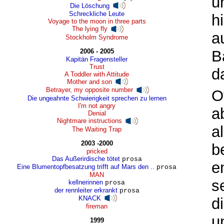
u
Die Löschung
Schreckliche Leute
h
Voyage to the moon in three parts
The lying fly
a
Stockholm Syndrome
2006 - 2005
B
Kapitän Fragensteller
Trust
d
A Toddler with Attitude
Mother and son
Betrayer, my opposite number
O
Die ungeahnte Schwierigkeit sprechen zu lernen
I'm not angry
a
Denial
Nightmare instructions
a
The Waiting Trap
2003 -2000
b
pricked
Das Außerirdische tötet
prosa
e
Eine Blumentopfbesatzung trifft auf Mars den ..
prosa
MAN
s
kellnerinnen
prosa
der rennleiter erkrankt
prosa
KNACK
d
fireman
u
1999