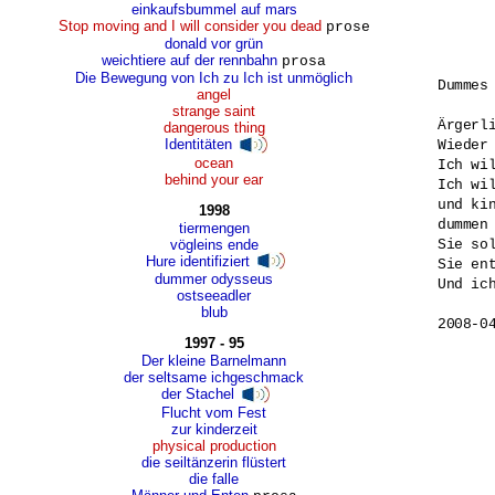
einkaufsbummel auf mars
Stop moving and I will consider you dead
prose
donald vor grün
weichtiere auf der rennbahn
prosa
Die Bewegung von Ich zu Ich ist unmöglich
Dummes 
angel
strange saint
Ärgerl
dangerous thing
Identitäten
Wieder
ocean
Ich wi
behind your ear
Ich wi
und ki
1998
dummen 
tiermengen
vögleins ende
Sie sol
Hure identifiziert
Sie ent
dummer odysseus
Und ich
ostseeadler
blub
2008-0
1997 - 95
Der kleine Barnelmann
der seltsame ichgeschmack
der Stachel
Flucht vom Fest
zur kinderzeit
physical production
die seiltänzerin flüstert
die falle