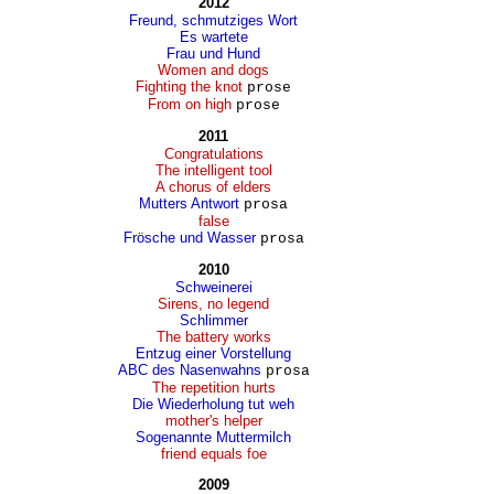
2012
Freund, schmutziges Wort
Es wartete
Frau und Hund
Women and dogs
Fighting the knot
prose
From on high
prose
2011
Congratulations
The intelligent tool
A chorus of elders
Mutters Antwort
prosa
false
Frösche und Wasser
prosa
2010
Schweinerei
Sirens, no legend
Schlimmer
The battery works
Entzug einer Vorstellung
ABC des Nasenwahns
prosa
The repetition hurts
Die Wiederholung tut weh
mother's helper
Sogenannte Muttermilch
friend equals foe
2009