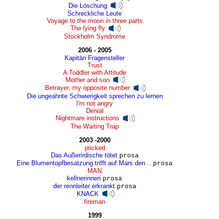
Die Löschung
Schreckliche Leute
Voyage to the moon in three parts
The lying fly
Stockholm Syndrome
2006 - 2005
Kapitän Fragensteller
Trust
A Toddler with Attitude
Mother and son
Betrayer, my opposite number
Die ungeahnte Schwierigkeit sprechen zu lernen
I'm not angry
Denial
Nightmare instructions
The Waiting Trap
2003 -2000
pricked
Das Außerirdische tötet
prosa
Eine Blumentopfbesatzung trifft auf Mars den ..
prosa
MAN
kellnerinnen
prosa
der rennleiter erkrankt
prosa
KNACK
fireman
1999