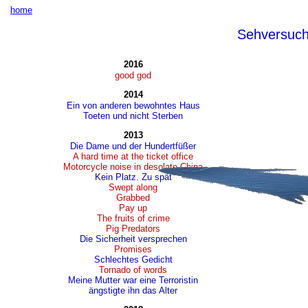
home
Sehversuc
2016
good god
2014
Ein von anderen bewohntes Haus
Toeten und nicht Sterben
2013
Die Dame und der Hundertfüßer
A hard time at the ticket office
Motorcycle noise in desolate China
Kein Platz. Zu spät
Swept along
Grabbed
Pay up
The fruits of crime
Pig Predators
Die Sicherheit versprechen
Promises
Schlechtes Gedicht
Tornado of words
Meine Mutter war eine Terroristin
ängstigte ihn das Alter