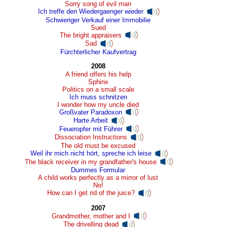
Sorry song of evil man
Ich treffe den Wiedergaenger wieder
Schwieriger Verkauf einer Immobilie
Sued
The bright appraisers
Sad
Fürchterlicher Kaufvertrag
2008
A friend offers his help
Sphinx
Politics on a small scale
Ich muss schnitzen
I wonder how my uncle died
Großvater Paradoxon
Harte Arbeit
Feueropfer mit Führer
Dissociation Instructions
The old must be excused
Weil ihr mich nicht hört, spreche ich leise
The black receiver in my grandfather's house
Dummes Formular
A child works perfectly as a mirror of lust
No!
How can I get rid of the juice?
2007
Grandmother, mother and I
The drivelling dead