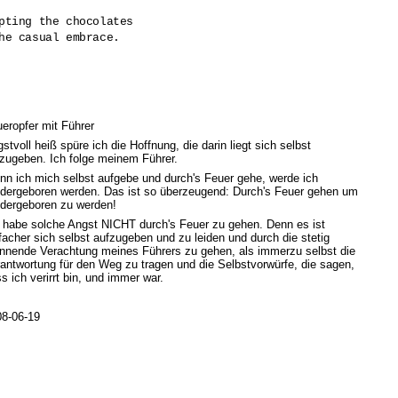
pting the chocolates 

he casual embrace.

eropfer mit Führer
stvoll heiß spüre ich die Hoffnung, die darin liegt sich selbst
zugeben. Ich folge meinem Führer.
n ich mich selbst aufgebe und durch's Feuer gehe, werde ich
dergeboren werden. Das ist so überzeugend: Durch's Feuer gehen um
dergeboren zu werden!
 habe solche Angst NICHT durch's Feuer zu gehen. Denn es ist
facher sich selbst aufzugeben und zu leiden und durch die stetig
nnende Verachtung meines Führers zu gehen, als immerzu selbst die
antwortung für den Weg zu tragen und die Selbstvorwürfe, die sagen,
s ich verirrt bin, und immer war.
08-06-19