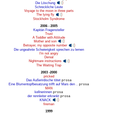
Die Löschung
Schreckliche Leute
Voyage to the moon in three parts
The lying fly
Stockholm Syndrome
2006 - 2005
Kapitän Fragensteller
Trust
A Toddler with Attitude
Mother and son
Betrayer, my opposite number
Die ungeahnte Schwierigkeit sprechen zu lernen
I'm not angry
Denial
Nightmare instructions
The Waiting Trap
2003 -2000
pricked
Das Außerirdische tötet
prosa
Eine Blumentopfbesatzung trifft auf Mars den ..
prosa
MAN
kellnerinnen
prosa
der rennleiter erkrankt
prosa
KNACK
fireman
1999