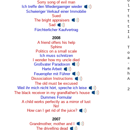
O
Sorry song of evil man
l
Ich treffe den Wiedergaenger wieder
T
Schwieriger Verkauf einer Immobilie
Sued
t
The bright appraisers
t
Sad
t
Fürchterlicher Kaufvertrag
I
i
2008
A friend offers his help
Sphinx
T
Politics on a small scale
o
Ich muss schnitzen
a
I wonder how my uncle died
-
Großvater Paradoxon
a
Harte Arbeit
h
Feueropfer mit Führer
Dissociation Instructions
A
The old must be excused
Weil ihr mich nicht hört, spreche ich leise
2
The black receiver in my grandfather's house
Dummes Formular
A child works perfectly as a mirror of lust
No!
How can I get rid of the juice?
2007
Grandmother, mother and I
The drivelling dead