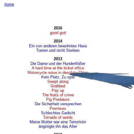
home
2016
good god
2014
Ein von anderen bewohntes Haus
Toeten und nicht Sterben
2013
Die Dame und der Hundertfüßer
A hard time at the ticket office
Motorcycle noise in desolate China
Kein Platz. Zu spät
Swept along
Grabbed
Pay up
The fruits of crime
Pig Predators
Die Sicherheit versprechen
Promises
Schlechtes Gedicht
Tornado of words
Meine Mutter war eine Terroristin
ängstigte ihn das Alter