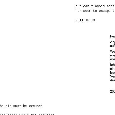
but can't avoid acce
nor seem to escape t
2011-10-19

Feu
Ang
auf
Wen
wie
wie
Ich
ein
bre
Ver
das
20
he old must be excused
