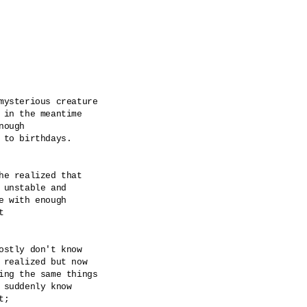
mysterious creature 

 in the meantime 

ough 

 to birthdays. 

he realized that 

 unstable and 

e with enough 

 

ostly don't know 

 realized but now 

ing the same things 

 suddenly know

; 
