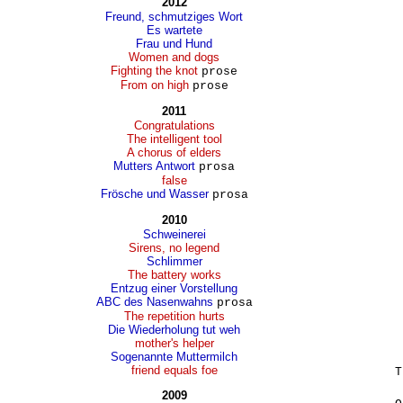
2012
Freund, schmutziges Wort
Es wartete
Frau und Hund
Women and dogs
Fighting the knot
prose
From on high
prose
2011
Congratulations
The intelligent tool
A chorus of elders
Mutters Antwort
prosa
false
Frösche und Wasser
prosa
2010
Schweinerei
Sirens, no legend
Schlimmer
The battery works
Entzug einer Vorstellung
ABC des Nasenwahns
prosa
The repetition hurts
Die Wiederholung tut weh
mother's helper
Sogenannte Muttermilch
friend equals foe
T
2009