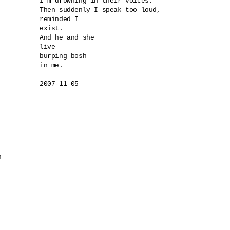
I'm drowning in their voices.

Then suddenly I speak too loud,

reminded I 

exist.

And he and she 

live

burping bosh 

in me.


