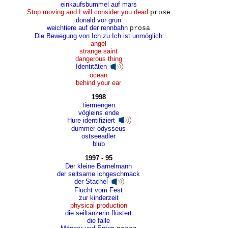
einkaufsbummel auf mars
Stop moving and I will consider you dead
prose
donald vor grün
weichtiere auf der rennbahn
prosa
Die Bewegung von Ich zu Ich ist unmöglich
angel
strange saint
dangerous thing
Identitäten
ocean
behind your ear
1998
tiermengen
vögleins ende
Hure identifiziert
dummer odysseus
ostseeadler
blub
1997 - 95
Der kleine Barnelmann
der seltsame ichgeschmack
der Stachel
Flucht vom Fest
zur kinderzeit
physical production
die seiltänzerin flüstert
die falle