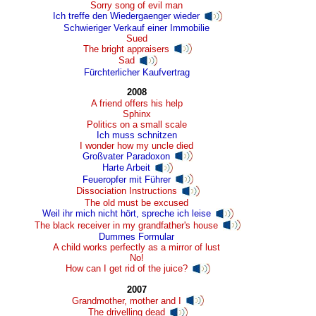
Sorry song of evil man
Ich treffe den Wiedergaenger wieder
Schwieriger Verkauf einer Immobilie
Sued
The bright appraisers
Sad
Fürchterlicher Kaufvertrag
2008
A friend offers his help
Sphinx
Politics on a small scale
Ich muss schnitzen
I wonder how my uncle died
Großvater Paradoxon
Harte Arbeit
Feueropfer mit Führer
Dissociation Instructions
The old must be excused
Weil ihr mich nicht hört, spreche ich leise
The black receiver in my grandfather's house
Dummes Formular
A child works perfectly as a mirror of lust
No!
How can I get rid of the juice?
2007
Grandmother, mother and I
The drivelling dead