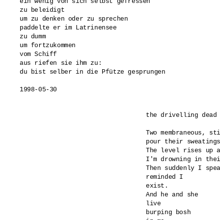
ein wenig von sich selbst gefressen 

zu beleidigt 

um zu denken oder zu sprechen 

paddelte er im Latrinensee 

zu dumm 

um fortzukommen 

vom Schiff 

aus riefen sie ihm zu: 

du bist selber in die Pfütze gesprungen

1998-05-30
the drivelling dead

Two membraneous, sti
pour their sweatings
The level rises up a
I'm drowning in thei
Then suddenly I spea
reminded I 

exist.

And he and she 

live

burping bosh 
