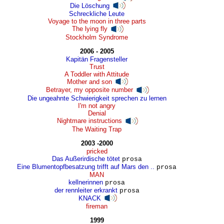
Die Löschung
Schreckliche Leute
Voyage to the moon in three parts
The lying fly
Stockholm Syndrome
2006 - 2005
Kapitän Fragensteller
Trust
A Toddler with Attitude
Mother and son
Betrayer, my opposite number
Die ungeahnte Schwierigkeit sprechen zu lernen
I'm not angry
Denial
Nightmare instructions
The Waiting Trap
2003 -2000
pricked
Das Außerirdische tötet
prosa
Eine Blumentopfbesatzung trifft auf Mars den ..
prosa
MAN
kellnerinnen
prosa
der rennleiter erkrankt
prosa
KNACK
fireman
1999