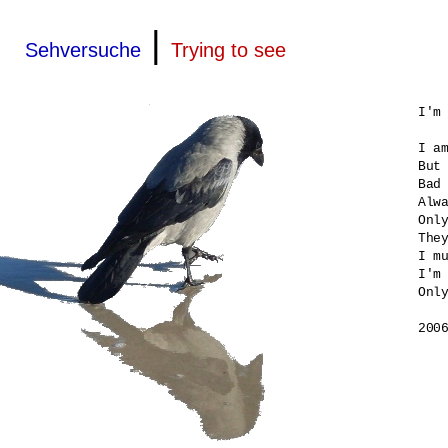
|
Sehversuche
Trying to see
I'm 
I am
But 
Bad 
Alwa
Only
They
I mu
I'm 
Only
200