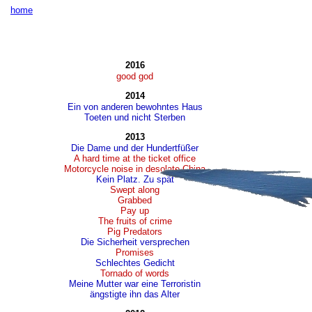
home
2016
good god
2014
Ein von anderen bewohntes Haus
Toeten und nicht Sterben
2013
Die Dame und der Hundertfüßer
A hard time at the ticket office
Motorcycle noise in desolate China
Kein Platz. Zu spät
Swept along
Grabbed
Pay up
The fruits of crime
Pig Predators
Die Sicherheit versprechen
Promises
Schlechtes Gedicht
Tornado of words
Meine Mutter war eine Terroristin
ängstigte ihn das Alter