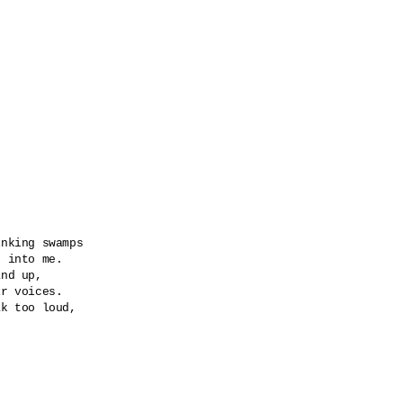
nking swamps 

 into me.

nd up,

r voices.

k too loud,
