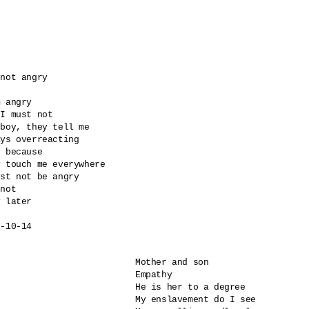
not angry

 angry

I must not

boy, they tell me

ys overreacting

 because 

 touch me everywhere

st not be angry

not

 later

6-10-14
Mother and son

Empathy

He is her to a degree

My enslavement do I see
