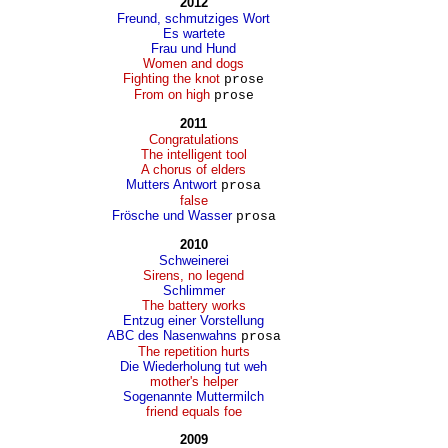
2012
Freund, schmutziges Wort
Es wartete
Frau und Hund
Women and dogs
Fighting the knot
prose
From on high
prose
2011
Congratulations
The intelligent tool
A chorus of elders
Mutters Antwort
prosa
false
Frösche und Wasser
prosa
2010
Schweinerei
Sirens, no legend
Schlimmer
The battery works
Entzug einer Vorstellung
ABC des Nasenwahns
prosa
The repetition hurts
Die Wiederholung tut weh
mother's helper
Sogenannte Muttermilch
friend equals foe
2009