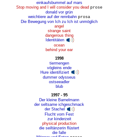
einkaufsbummel auf mars
Stop moving and I will consider you dead
prose
donald vor grün
weichtiere auf der rennbahn
prosa
Die Bewegung von Ich zu Ich ist unmöglich
angel
strange saint
dangerous thing
Identitäten
ocean
behind your ear
1998
tiermengen
vögleins ende
Hure identifiziert
dummer odysseus
ostseeadler
blub
1997 - 95
Der kleine Barnelmann
der seltsame ichgeschmack
der Stachel
Flucht vom Fest
zur kinderzeit
physical production
die seiltänzerin flüstert
die falle