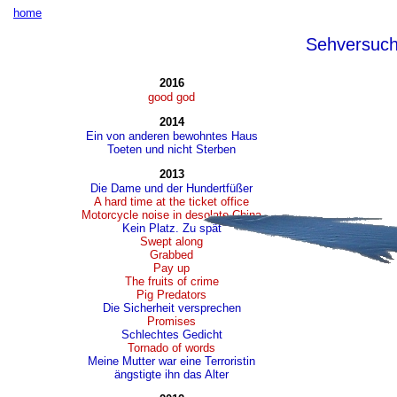
home
Sehversuc
2016
good god
2014
Ein von anderen bewohntes Haus
Toeten und nicht Sterben
2013
Die Dame und der Hundertfüßer
A hard time at the ticket office
Motorcycle noise in desolate China
Kein Platz. Zu spät
Swept along
Grabbed
Pay up
The fruits of crime
Pig Predators
Die Sicherheit versprechen
Promises
Schlechtes Gedicht
Tornado of words
Meine Mutter war eine Terroristin
ängstigte ihn das Alter