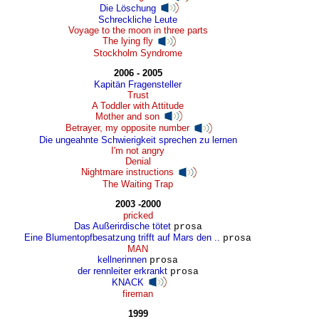
Die Löschung
Schreckliche Leute
Voyage to the moon in three parts
The lying fly
Stockholm Syndrome
2006 - 2005
Kapitän Fragensteller
Trust
A Toddler with Attitude
Mother and son
Betrayer, my opposite number
Die ungeahnte Schwierigkeit sprechen zu lernen
I'm not angry
Denial
Nightmare instructions
The Waiting Trap
2003 -2000
pricked
Das Außerirdische tötet
prosa
Eine Blumentopfbesatzung trifft auf Mars den ..
prosa
MAN
kellnerinnen
prosa
der rennleiter erkrankt
prosa
KNACK
fireman
1999