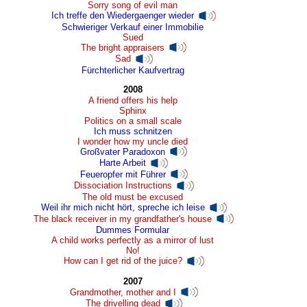
Sorry song of evil man
Ich treffe den Wiedergaenger wieder
Schwieriger Verkauf einer Immobilie
Sued
The bright appraisers
Sad
Fürchterlicher Kaufvertrag
2008
A friend offers his help
Sphinx
Politics on a small scale
Ich muss schnitzen
I wonder how my uncle died
Großvater Paradoxon
Harte Arbeit
Feueropfer mit Führer
Dissociation Instructions
The old must be excused
Weil ihr mich nicht hört, spreche ich leise
The black receiver in my grandfather's house
Dummes Formular
A child works perfectly as a mirror of lust
No!
How can I get rid of the juice?
2007
Grandmother, mother and I
The drivelling dead