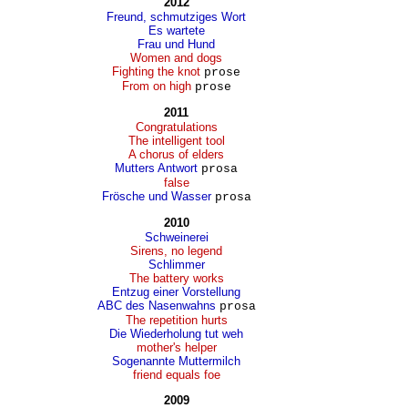
2012
Freund, schmutziges Wort
Es wartete
Frau und Hund
Women and dogs
Fighting the knot
prose
From on high
prose
2011
Congratulations
The intelligent tool
A chorus of elders
Mutters Antwort
prosa
false
Frösche und Wasser
prosa
2010
Schweinerei
Sirens, no legend
Schlimmer
The battery works
Entzug einer Vorstellung
ABC des Nasenwahns
prosa
The repetition hurts
Die Wiederholung tut weh
mother's helper
Sogenannte Muttermilch
friend equals foe
2009