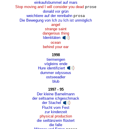
einkaufsbummel auf mars
Stop moving and I will consider you dead
prose
donald vor grün
weichtiere auf der rennbahn
prosa
Die Bewegung von Ich zu Ich ist unmöglich
angel
strange saint
dangerous thing
Identitäten
ocean
behind your ear
1998
tiermengen
vögleins ende
Hure identifiziert
dummer odysseus
ostseeadler
blub
1997 - 95
Der kleine Barnelmann
der seltsame ichgeschmack
der Stachel
Flucht vom Fest
zur kinderzeit
physical production
die seiltänzerin flüstert
die falle