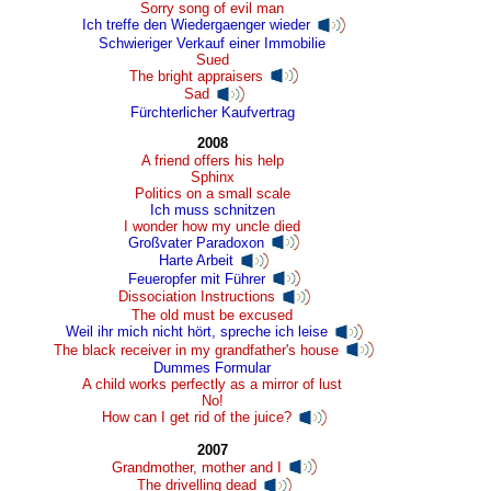
Sorry song of evil man
Ich treffe den Wiedergaenger wieder
Schwieriger Verkauf einer Immobilie
Sued
The bright appraisers
Sad
Fürchterlicher Kaufvertrag
2008
A friend offers his help
Sphinx
Politics on a small scale
Ich muss schnitzen
I wonder how my uncle died
Großvater Paradoxon
Harte Arbeit
Feueropfer mit Führer
Dissociation Instructions
The old must be excused
Weil ihr mich nicht hört, spreche ich leise
The black receiver in my grandfather's house
Dummes Formular
A child works perfectly as a mirror of lust
No!
How can I get rid of the juice?
2007
Grandmother, mother and I
The drivelling dead