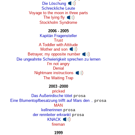
Die Löschung
Schreckliche Leute
Voyage to the moon in three parts
The lying fly
Stockholm Syndrome
2006 - 2005
Kapitän Fragensteller
Trust
A Toddler with Attitude
Mother and son
Betrayer, my opposite number
Die ungeahnte Schwierigkeit sprechen zu lernen
I'm not angry
Denial
Nightmare instructions
The Waiting Trap
2003 -2000
pricked
Das Außerirdische tötet
prosa
Eine Blumentopfbesatzung trifft auf Mars den ..
prosa
MAN
kellnerinnen
prosa
der rennleiter erkrankt
prosa
KNACK
fireman
1999