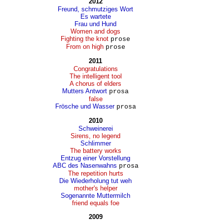
2012
Freund, schmutziges Wort
Es wartete
Frau und Hund
Women and dogs
Fighting the knot
prose
From on high
prose
2011
Congratulations
The intelligent tool
A chorus of elders
Mutters Antwort
prosa
false
Frösche und Wasser
prosa
2010
Schweinerei
Sirens, no legend
Schlimmer
The battery works
Entzug einer Vorstellung
ABC des Nasenwahns
prosa
The repetition hurts
Die Wiederholung tut weh
mother's helper
Sogenannte Muttermilch
friend equals foe
2009