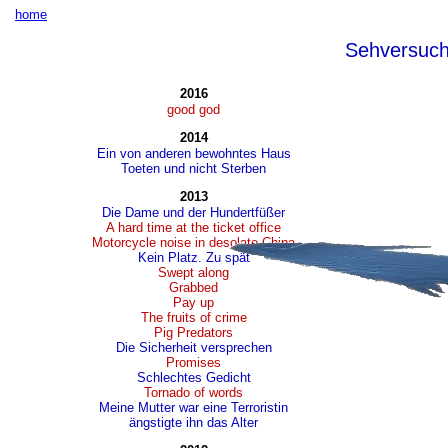
home
Sehversuc
2016
good god
2014
Ein von anderen bewohntes Haus
Toeten und nicht Sterben
2013
Die Dame und der Hundertfüßer
A hard time at the ticket office
Motorcycle noise in desolate China
Kein Platz. Zu spät
Swept along
Grabbed
Pay up
The fruits of crime
Pig Predators
Die Sicherheit versprechen
Promises
Schlechtes Gedicht
Tornado of words
Meine Mutter war eine Terroristin
ängstigte ihn das Alter