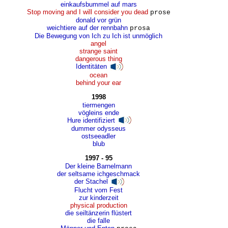
einkaufsbummel auf mars
Stop moving and I will consider you dead
prose
donald vor grün
weichtiere auf der rennbahn
prosa
Die Bewegung von Ich zu Ich ist unmöglich
angel
strange saint
dangerous thing
Identitäten
ocean
behind your ear
1998
tiermengen
vögleins ende
Hure identifiziert
dummer odysseus
ostseeadler
blub
1997 - 95
Der kleine Barnelmann
der seltsame ichgeschmack
der Stachel
Flucht vom Fest
zur kinderzeit
physical production
die seiltänzerin flüstert
die falle