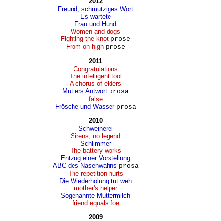
2012
Freund, schmutziges Wort
Es wartete
Frau und Hund
Women and dogs
Fighting the knot
prose
From on high
prose
2011
Congratulations
The intelligent tool
A chorus of elders
Mutters Antwort
prosa
false
Frösche und Wasser
prosa
2010
Schweinerei
Sirens, no legend
Schlimmer
The battery works
Entzug einer Vorstellung
ABC des Nasenwahns
prosa
The repetition hurts
Die Wiederholung tut weh
mother's helper
Sogenannte Muttermilch
friend equals foe
2009