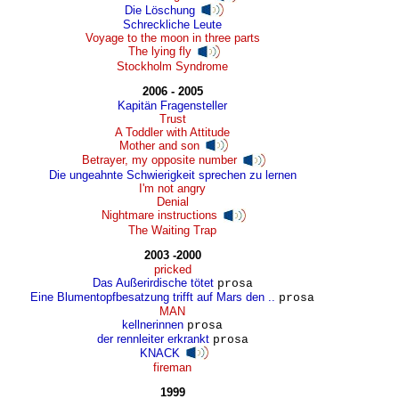
Die Löschung
Schreckliche Leute
Voyage to the moon in three parts
The lying fly
Stockholm Syndrome
2006 - 2005
Kapitän Fragensteller
Trust
A Toddler with Attitude
Mother and son
Betrayer, my opposite number
Die ungeahnte Schwierigkeit sprechen zu lernen
I'm not angry
Denial
Nightmare instructions
The Waiting Trap
2003 -2000
pricked
Das Außerirdische tötet
prosa
Eine Blumentopfbesatzung trifft auf Mars den ..
prosa
MAN
kellnerinnen
prosa
der rennleiter erkrankt
prosa
KNACK
fireman
1999