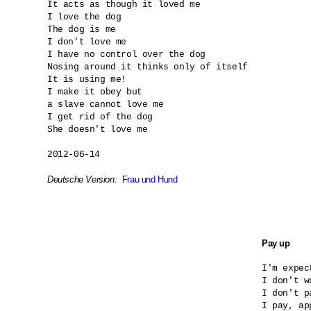
It acts as though it loved me

I love the dog

The dog is me 

I don't love me

I have no control over the dog

Nosing around it thinks only of itself

It is using me!

I make it obey but

a slave cannot love me

I get rid of the dog

She doesn't love me

2012-06-14

Deutsche Version:
Frau und Hund
Pay up
I'm expec
I don't w
I don't p
I pay, ap