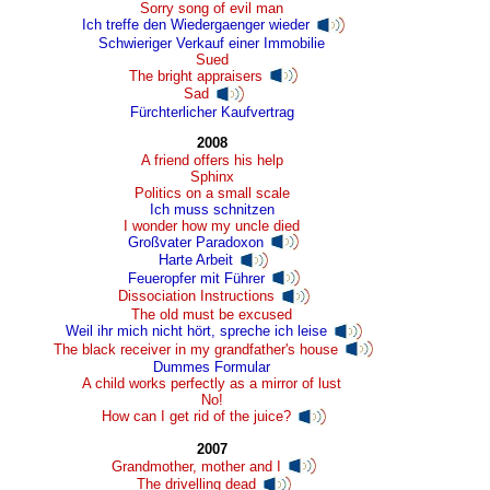
Sorry song of evil man
Ich treffe den Wiedergaenger wieder
Schwieriger Verkauf einer Immobilie
Sued
The bright appraisers
Sad
Fürchterlicher Kaufvertrag
2008
A friend offers his help
Sphinx
Politics on a small scale
Ich muss schnitzen
I wonder how my uncle died
Großvater Paradoxon
Harte Arbeit
Feueropfer mit Führer
Dissociation Instructions
The old must be excused
Weil ihr mich nicht hört, spreche ich leise
The black receiver in my grandfather's house
Dummes Formular
A child works perfectly as a mirror of lust
No!
How can I get rid of the juice?
2007
Grandmother, mother and I
The drivelling dead