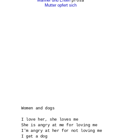
Männer und Enten
prosa
Mutter opfert sich
Women and dogs

I love her, she loves me

She is angry at me for loving me

I'm angry at her for not loving me

I get a dog
