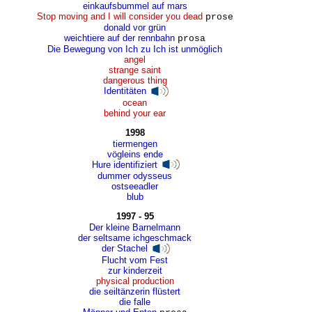
einkaufsbummel auf mars
Stop moving and I will consider you dead
prose
donald vor grün
weichtiere auf der rennbahn
prosa
Die Bewegung von Ich zu Ich ist unmöglich
angel
strange saint
dangerous thing
Identitäten
ocean
behind your ear
1998
tiermengen
vögleins ende
Hure identifiziert
dummer odysseus
ostseeadler
blub
1997 - 95
Der kleine Barnelmann
der seltsame ichgeschmack
der Stachel
Flucht vom Fest
zur kinderzeit
physical production
die seiltänzerin flüstert
die falle