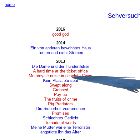
home
Sehversuc
2016
good god
2014
Ein von anderen bewohntes Haus
Toeten und nicht Sterben
2013
Die Dame und der Hundertfüßer
A hard time at the ticket office
Motorcycle noise in desolate China
Kein Platz. Zu spät
Swept along
Grabbed
Pay up
The fruits of crime
Pig Predators
Die Sicherheit versprechen
Promises
Schlechtes Gedicht
Tornado of words
Meine Mutter war eine Terroristin
ängstigte ihn das Alter