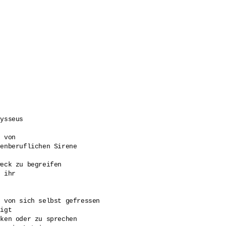
ysseus

 von 

enberuflichen Sirene 

eck zu begreifen 

 ihr 

 

 

 von sich selbst gefressen 

igt 

ken oder zu sprechen 
