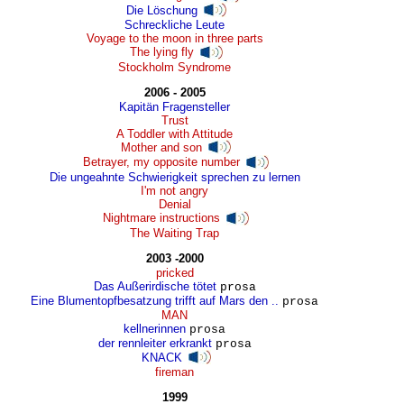
Die Löschung
Schreckliche Leute
Voyage to the moon in three parts
The lying fly
Stockholm Syndrome
2006 - 2005
Kapitän Fragensteller
Trust
A Toddler with Attitude
Mother and son
Betrayer, my opposite number
Die ungeahnte Schwierigkeit sprechen zu lernen
I'm not angry
Denial
Nightmare instructions
The Waiting Trap
2003 -2000
pricked
Das Außerirdische tötet
prosa
Eine Blumentopfbesatzung trifft auf Mars den ..
prosa
MAN
kellnerinnen
prosa
der rennleiter erkrankt
prosa
KNACK
fireman
1999