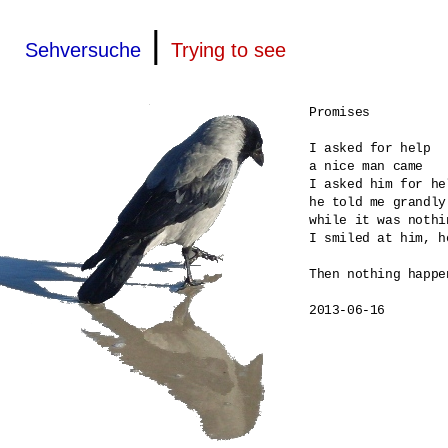
|
Sehversuche
Trying to see
Promises

I asked for help

a nice man came 

I asked him for he
he told me grandly
while it was nothi
I smiled at him, h
Then nothing happen
2013-06-16