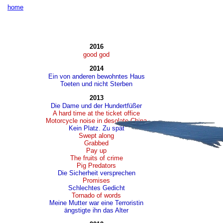
home
2016
good god
2014
Ein von anderen bewohntes Haus
Toeten und nicht Sterben
2013
Die Dame und der Hundertfüßer
A hard time at the ticket office
Motorcycle noise in desolate China
Kein Platz. Zu spät
Swept along
Grabbed
Pay up
The fruits of crime
Pig Predators
Die Sicherheit versprechen
Promises
Schlechtes Gedicht
Tornado of words
Meine Mutter war eine Terroristin
ängstigte ihn das Alter