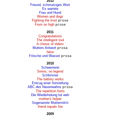
2012
Freund, schmutziges Wort
Es wartete
Frau und Hund
Women and dogs
Fighting the knot
prose
From on high
prose
2011
Congratulations
The intelligent tool
A chorus of elders
Mutters Antwort
prosa
false
Frösche und Wasser
prosa
2010
Schweinerei
Sirens, no legend
Schlimmer
The battery works
Entzug einer Vorstellung
ABC des Nasenwahns
prosa
The repetition hurts
Die Wiederholung tut weh
mother's helper
Sogenannte Muttermilch
friend equals foe
2009