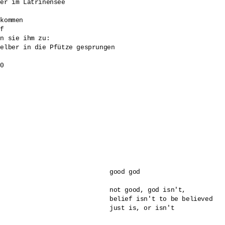
er im Latrinensee 

kommen 

f 

n sie ihm zu: 

elber in die Pfütze gesprungen

30
good god

not good, god isn't, 

belief isn't to be believed
