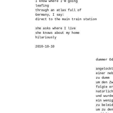
I know where I'm going

leafing

through an atlas full of 

Germany, I say: 

direct to the main train station

she asks where I live

she knows about my home

hilariously

2010-10-10
dummer Od
angelockt
einer neb
zu dumm 

um den Zw
folgte er
natürlich
und wurde
ein wenig
zu beleid
um zu den