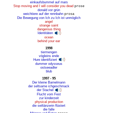
einkaufsbummel auf mars
Stop moving and I will consider you dead
prose
donald vor grün
weichtiere auf der rennbahn
prosa
Die Bewegung von Ich zu Ich ist unmöglich
angel
strange saint
dangerous thing
Identitäten
ocean
behind your ear
1998
tiermengen
vögleins ende
Hure identifiziert
dummer odysseus
ostseeadler
blub
1997 - 95
Der kleine Barnelmann
der seltsame ichgeschmack
der Stachel
Flucht vom Fest
zur kinderzeit
physical production
die seiltänzerin flüstert
die falle