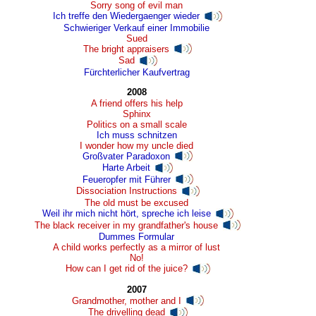
Sorry song of evil man
Ich treffe den Wiedergaenger wieder
Schwieriger Verkauf einer Immobilie
Sued
The bright appraisers
Sad
Fürchterlicher Kaufvertrag
2008
A friend offers his help
Sphinx
Politics on a small scale
Ich muss schnitzen
I wonder how my uncle died
Großvater Paradoxon
Harte Arbeit
Feueropfer mit Führer
Dissociation Instructions
The old must be excused
Weil ihr mich nicht hört, spreche ich leise
The black receiver in my grandfather's house
Dummes Formular
A child works perfectly as a mirror of lust
No!
How can I get rid of the juice?
2007
Grandmother, mother and I
The drivelling dead