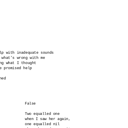
lp with inadequate sounds

 what's wrong with me 

ng what I thought

e promised help

ed

False

Two equalled one 

when I saw her again,

one equalled nil
