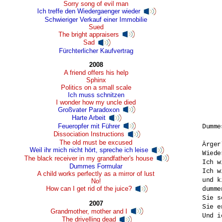
Sorry song of evil man
Ich treffe den Wiedergaenger wieder
Schwieriger Verkauf einer Immobilie
Sued
The bright appraisers
Sad
Fürchterlicher Kaufvertrag
2008
A friend offers his help
Sphinx
Politics on a small scale
Ich muss schnitzen
I wonder how my uncle died
Großvater Paradoxon
Harte Arbeit
Feueropfer mit Führer
Dumme
Dissociation Instructions
The old must be excused
Ärger
Weil ihr mich nicht hört, spreche ich leise
Wiede
The black receiver in my grandfather's house
Ich w
Dummes Formular
Ich w
A child works perfectly as a mirror of lust
und k
No!
How can I get rid of the juice?
dumme
Sie s
2007
Sie e
Grandmother, mother and I
Und i
The drivelling dead