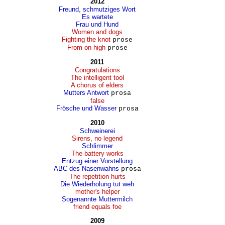
2012
Freund, schmutziges Wort
Es wartete
Frau und Hund
Women and dogs
Fighting the knot
prose
From on high
prose
2011
Congratulations
The intelligent tool
A chorus of elders
Mutters Antwort
prosa
false
Frösche und Wasser
prosa
2010
Schweinerei
Sirens, no legend
Schlimmer
The battery works
Entzug einer Vorstellung
ABC des Nasenwahns
prosa
The repetition hurts
Die Wiederholung tut weh
mother's helper
Sogenannte Muttermilch
friend equals foe
2009