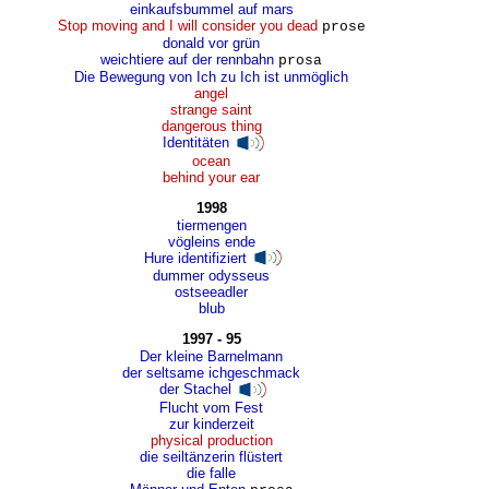
einkaufsbummel auf mars
Stop moving and I will consider you dead
prose
donald vor grün
weichtiere auf der rennbahn
prosa
Die Bewegung von Ich zu Ich ist unmöglich
angel
strange saint
dangerous thing
Identitäten
ocean
behind your ear
1998
tiermengen
vögleins ende
Hure identifiziert
dummer odysseus
ostseeadler
blub
1997 - 95
Der kleine Barnelmann
der seltsame ichgeschmack
der Stachel
Flucht vom Fest
zur kinderzeit
physical production
die seiltänzerin flüstert
die falle