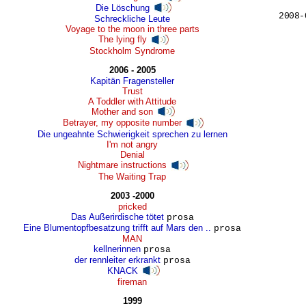
Die Löschung
2008-
Schreckliche Leute
Voyage to the moon in three parts
The lying fly
Stockholm Syndrome
2006 - 2005
Kapitän Fragensteller
Trust
A Toddler with Attitude
Mother and son
Betrayer, my opposite number
Die ungeahnte Schwierigkeit sprechen zu lernen
I'm not angry
Denial
Nightmare instructions
The Waiting Trap
2003 -2000
pricked
Das Außerirdische tötet
prosa
Eine Blumentopfbesatzung trifft auf Mars den ..
prosa
MAN
kellnerinnen
prosa
der rennleiter erkrankt
prosa
KNACK
fireman
1999