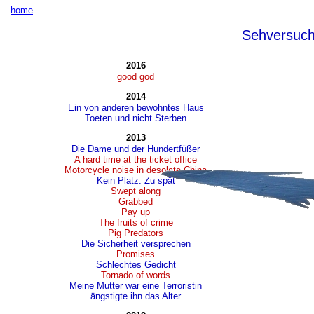
home
Sehversuc
2016
good god
2014
Ein von anderen bewohntes Haus
Toeten und nicht Sterben
2013
Die Dame und der Hundertfüßer
A hard time at the ticket office
Motorcycle noise in desolate China
Kein Platz. Zu spät
Swept along
Grabbed
Pay up
The fruits of crime
Pig Predators
Die Sicherheit versprechen
Promises
Schlechtes Gedicht
Tornado of words
Meine Mutter war eine Terroristin
ängstigte ihn das Alter