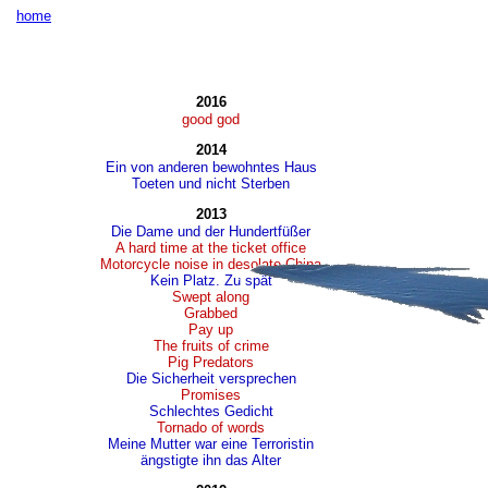
home
2016
good god
2014
Ein von anderen bewohntes Haus
Toeten und nicht Sterben
2013
Die Dame und der Hundertfüßer
A hard time at the ticket office
Motorcycle noise in desolate China
Kein Platz. Zu spät
Swept along
Grabbed
Pay up
The fruits of crime
Pig Predators
Die Sicherheit versprechen
Promises
Schlechtes Gedicht
Tornado of words
Meine Mutter war eine Terroristin
ängstigte ihn das Alter