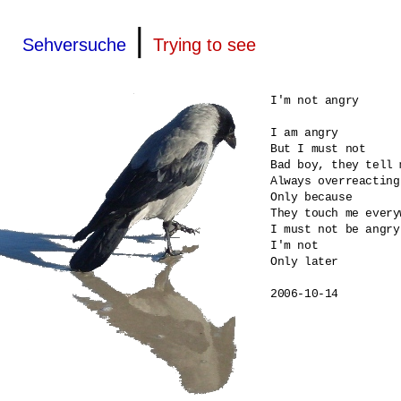
|
Sehversuche
Trying to see
I'm not angry

I am angry

But I must not

Bad boy, they tell m
Always overreacting

Only because 

They touch me everyw
I must not be angry

I'm not

Only later

2006-10-14