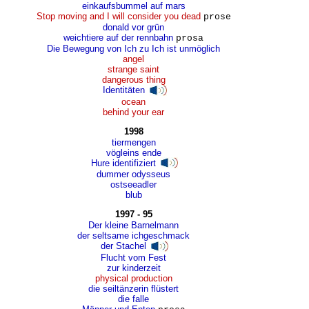
einkaufsbummel auf mars
Stop moving and I will consider you dead
prose
donald vor grün
weichtiere auf der rennbahn
prosa
Die Bewegung von Ich zu Ich ist unmöglich
angel
strange saint
dangerous thing
Identitäten
ocean
behind your ear
1998
tiermengen
vögleins ende
Hure identifiziert
dummer odysseus
ostseeadler
blub
1997 - 95
Der kleine Barnelmann
der seltsame ichgeschmack
der Stachel
Flucht vom Fest
zur kinderzeit
physical production
die seiltänzerin flüstert
die falle