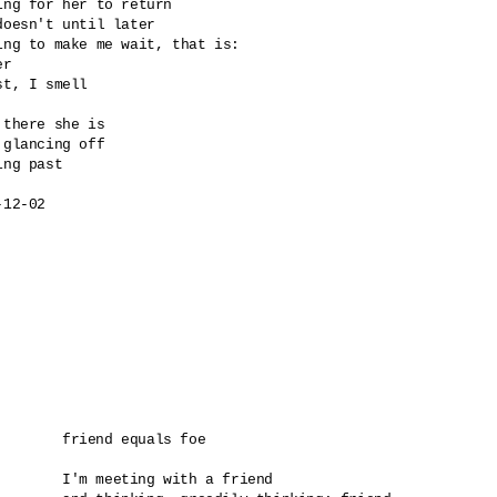
ing for her to return	

oesn't until later	

ing to make me wait, that is: 

r

st, I smell

 there she is

 glancing off 

ing past

friend equals foe

I'm meeting with a friend
