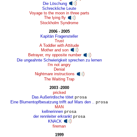
Die Löschung
Schreckliche Leute
Voyage to the moon in three parts
The lying fly
Stockholm Syndrome
2006 - 2005
Kapitän Fragensteller
Trust
A Toddler with Attitude
Mother and son
Betrayer, my opposite number
Die ungeahnte Schwierigkeit sprechen zu lernen
I'm not angry
Denial
Nightmare instructions
The Waiting Trap
2003 -2000
pricked
Das Außerirdische tötet
prosa
Eine Blumentopfbesatzung trifft auf Mars den ..
prosa
MAN
kellnerinnen
prosa
der rennleiter erkrankt
prosa
KNACK
fireman
1999