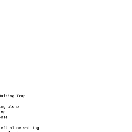
Waiting Trap

ing alone 

ng

ense       

left alone waiting
