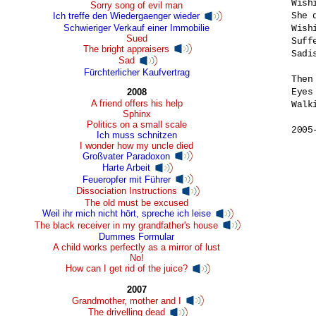
Wish
Sorry song of evil man
Ich treffe den Wiedergaenger wieder
She d
Schwieriger Verkauf einer Immobilie
Wish
Sued
Suffe
The bright appraisers
Sadi
Sad
Fürchterlicher Kaufvertrag
Then
2008
Eyes
A friend offers his help
Walk
Sphinx
Politics on a small scale
Ich muss schnitzen
I wonder how my uncle died
Großvater Paradoxon
Harte Arbeit
Feueropfer mit Führer
Dissociation Instructions
The old must be excused
Weil ihr mich nicht hört, spreche ich leise
The black receiver in my grandfather's house
Dummes Formular
A child works perfectly as a mirror of lust
No!
How can I get rid of the juice?
2007
Grandmother, mother and I
The drivelling dead