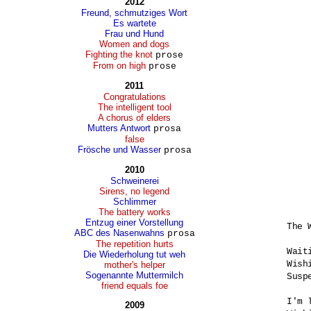
2012
Freund, schmutziges Wort
Es wartete
Frau und Hund
Women and dogs
Fighting the knot
prose
From on high
prose
2011
Congratulations
The intelligent tool
A chorus of elders
Mutters Antwort
prosa
false
Frösche und Wasser
prosa
2010
Schweinerei
Sirens, no legend
Schlimmer
The battery works
Entzug einer Vorstellung
The 
ABC des Nasenwahns
prosa
The repetition hurts
Wait
Die Wiederholung tut weh
Wishi
mother's helper
Sogenannte Muttermilch
Susp
friend equals foe
I'm 
2009