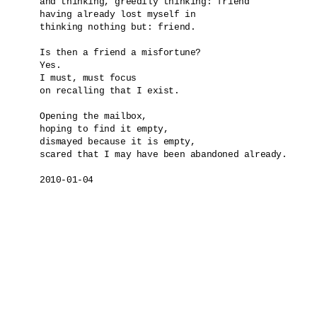
and thinking, greedily thinking: friend

having already lost myself in

thinking nothing but: friend.

Is then a friend a misfortune?

Yes.

I must, must focus

on recalling that I exist.

Opening the mailbox,

hoping to find it empty,

dismayed because it is empty,

scared that I may have been abandoned already.
