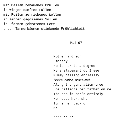
mit Beilen behauenes Brüllen

in Wiegen sanftes Lullen

mit Feilen zerriebenes Wollen

in Kannen gegossenes Sollen

in Pfannen gebratenes Fett

unter Tannenbäumen stinkende Fröhlichkeit

				Mai 97
Mother and son

Empathy

He is her to a degree

My enslavement do I see

Notice, notice, notice me!

Along the generation-tree

She reflects her father on me 

The son is her's entirely

He needs her, she

Turns her back on 

Me
