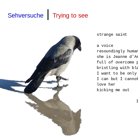
|
Sehversuche
Trying to see
strange saint 

a voice 

resoundingly human
she is Jeanne d'Ar
full of overcome p
bristling with bla
I want to be only 
I can but I cannot
love her 

kicking me out 
