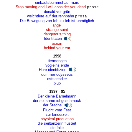
einkaufsbummel auf mars
Stop moving and I will consider you dead
prose
donald vor grün
weichtiere auf der rennbahn
prosa
Die Bewegung von Ich zu Ich ist unmöglich
angel
strange saint
dangerous thing
Identitäten
ocean
behind your ear
1998
tiermengen
vögleins ende
Hure identifiziert
dummer odysseus
ostseeadler
blub
1997 - 95
Der kleine Barnelmann
der seltsame ichgeschmack
der Stachel
Flucht vom Fest
zur kinderzeit
physical production
die seiltänzerin flüstert
die falle