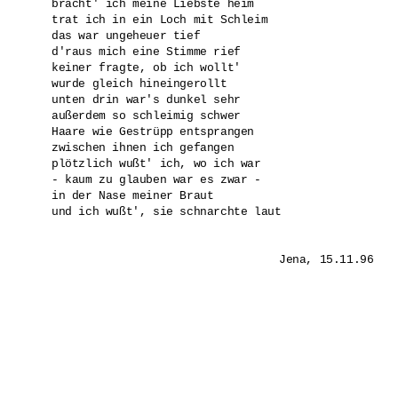
bracht' ich meine Liebste heim

trat ich in ein Loch mit Schleim

das war ungeheuer tief

d'raus mich eine Stimme rief

keiner fragte, ob ich wollt'

wurde gleich hineingerollt

unten drin war's dunkel sehr

außerdem so schleimig schwer

Haare wie Gestrüpp entsprangen

zwischen ihnen ich gefangen

plötzlich wußt' ich, wo ich war

- kaum zu glauben war es zwar -

in der Nase meiner Braut

und ich wußt', sie schnarchte laut 
