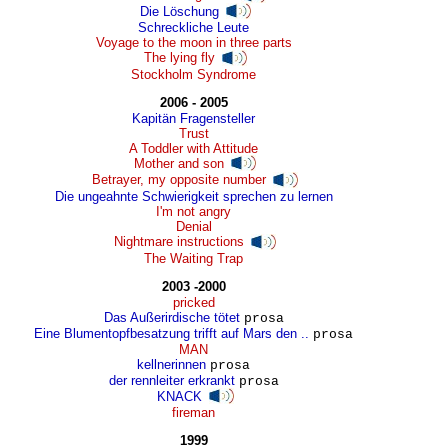
Die Löschung
Schreckliche Leute
Voyage to the moon in three parts
The lying fly
Stockholm Syndrome
2006 - 2005
Kapitän Fragensteller
Trust
A Toddler with Attitude
Mother and son
Betrayer, my opposite number
Die ungeahnte Schwierigkeit sprechen zu lernen
I'm not angry
Denial
Nightmare instructions
The Waiting Trap
2003 -2000
pricked
Das Außerirdische tötet
prosa
Eine Blumentopfbesatzung trifft auf Mars den ..
prosa
MAN
kellnerinnen
prosa
der rennleiter erkrankt
prosa
KNACK
fireman
1999