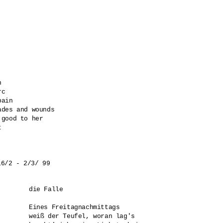
 

c 

ain 

des and wounds 

good to her 

 

die Falle

Eines Freitagnachmittags

weiß der Teufel, woran lag's
