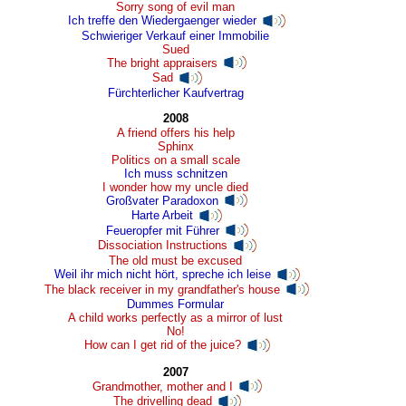
Sorry song of evil man
Ich treffe den Wiedergaenger wieder
Schwieriger Verkauf einer Immobilie
Sued
The bright appraisers
Sad
Fürchterlicher Kaufvertrag
2008
A friend offers his help
Sphinx
Politics on a small scale
Ich muss schnitzen
I wonder how my uncle died
Großvater Paradoxon
Harte Arbeit
Feueropfer mit Führer
Dissociation Instructions
The old must be excused
Weil ihr mich nicht hört, spreche ich leise
The black receiver in my grandfather's house
Dummes Formular
A child works perfectly as a mirror of lust
No!
How can I get rid of the juice?
2007
Grandmother, mother and I
The drivelling dead