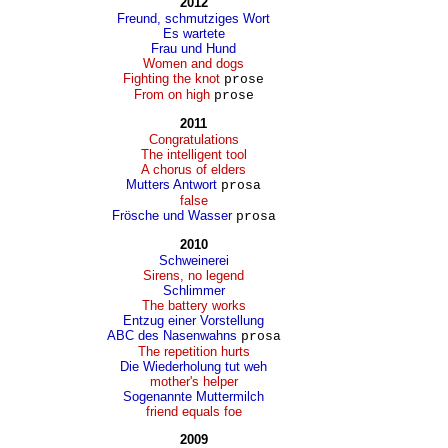
2012
Freund, schmutziges Wort
Es wartete
Frau und Hund
Women and dogs
Fighting the knot
prose
From on high
prose
2011
Congratulations
The intelligent tool
A chorus of elders
Mutters Antwort
prosa
false
Frösche und Wasser
prosa
2010
Schweinerei
Sirens, no legend
Schlimmer
The battery works
Entzug einer Vorstellung
ABC des Nasenwahns
prosa
The repetition hurts
Die Wiederholung tut weh
mother's helper
Sogenannte Muttermilch
friend equals foe
2009