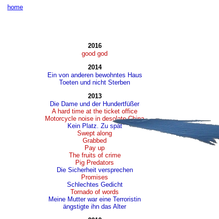
home
2016
good god
2014
Ein von anderen bewohntes Haus
Toeten und nicht Sterben
2013
Die Dame und der Hundertfüßer
A hard time at the ticket office
Motorcycle noise in desolate China
Kein Platz. Zu spät
Swept along
Grabbed
Pay up
The fruits of crime
Pig Predators
Die Sicherheit versprechen
Promises
Schlechtes Gedicht
Tornado of words
Meine Mutter war eine Terroristin
ängstigte ihn das Alter