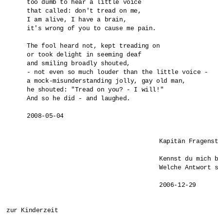
too dumb to hear a little voice 

that called: don't tread on me,

I am alive, I have a brain,

it's wrong of you to cause me pain.

The fool heard not, kept treading on

or took delight in seeming deaf

and smiling broadly shouted,

- not even so much louder than the little voice -

a mock-misunderstanding jolly, gay old man,

he shouted: "Tread on you? - I will!"

And so he did - and laughed.

2008-05-04
Kapitän Fragenst
Kennst du mich b
Welche Antwort s
zur Kinderzeit
