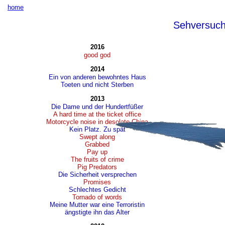
home
Sehversuc
2016
good god
2014
Ein von anderen bewohntes Haus
Toeten und nicht Sterben
2013
Die Dame und der Hundertfüßer
A hard time at the ticket office
Motorcycle noise in desolate China
Kein Platz. Zu spät
Swept along
Grabbed
Pay up
The fruits of crime
Pig Predators
Die Sicherheit versprechen
Promises
Schlechtes Gedicht
Tornado of words
Meine Mutter war eine Terroristin
ängstigte ihn das Alter