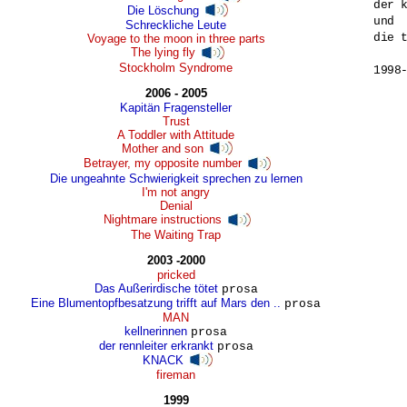
der k
Die Löschung
und 

Schreckliche Leute
die 
Voyage to the moon in three parts
The lying fly
Stockholm Syndrome
1998
2006 - 2005
Kapitän Fragensteller
Trust
A Toddler with Attitude
Mother and son
Betrayer, my opposite number
Die ungeahnte Schwierigkeit sprechen zu lernen
I'm not angry
Denial
Nightmare instructions
The Waiting Trap
2003 -2000
pricked
Das Außerirdische tötet
prosa
Eine Blumentopfbesatzung trifft auf Mars den ..
prosa
MAN
kellnerinnen
prosa
der rennleiter erkrankt
prosa
KNACK
fireman
1999