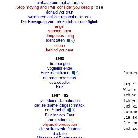
einkaufsbummel auf mars
Stop moving and I will consider you dead
prose
donald vor grün
weichtiere auf der rennbahn
prosa
Die Bewegung von Ich zu Ich ist unmöglich
angel
strange saint
dangerous thing
Identitäten
ocean
behind your ear
1998
tiermengen
vögleins ende
Hure identifiziert
Dummes
dummer odysseus
ostseeadler
Ärgerl
blub
Wieder
Ich wi
1997 - 95
Der kleine Barnelmann
Ich wi
der seltsame ichgeschmack
und ki
der Stachel
dummen
Flucht vom Fest
Sie so
zur kinderzeit
Sie en
physical production
Und ic
die seiltänzerin flüstert
die falle