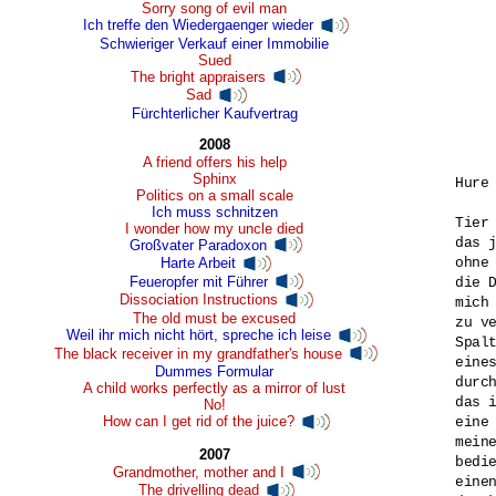
Sorry song of evil man
Ich treffe den Wiedergaenger wieder
Schwieriger Verkauf einer Immobilie
Sued
The bright appraisers
Sad
Fürchterlicher Kaufvertrag
2008
A friend offers his help
Sphinx
Hure 
Politics on a small scale
Ich muss schnitzen
Tier 
I wonder how my uncle died
das j
Großvater Paradoxon
ohne 
Harte Arbeit
Feueropfer mit Führer
die D
Dissociation Instructions
mich 
The old must be excused
zu ve
Weil ihr mich nicht hört, spreche ich leise
Spalt
The black receiver in my grandfather's house
eines
Dummes Formular
durch
A child works perfectly as a mirror of lust
das i
No!
How can I get rid of the juice?
eine 
meine
2007
bedie
Grandmother, mother and I
einen
The drivelling dead