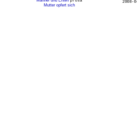
Männer und Enten
prosa
2008-0
Mutter opfert sich