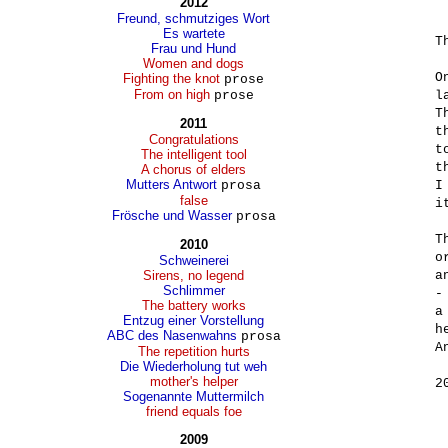
2012
Freund, schmutziges Wort
Es wartete
T
Frau und Hund
Women and dogs
O
Fighting the knot
prose
From on high
prose
l
T
2011
t
Congratulations
t
The intelligent tool
t
A chorus of elders
Mutters Antwort
prosa
I
false
i
Frösche und Wasser
prosa
T
2010
o
Schweinerei
Sirens, no legend
a
Schlimmer
-
The battery works
a
Entzug einer Vorstellung
h
ABC des Nasenwahns
prosa
A
The repetition hurts
Die Wiederholung tut weh
mother's helper
2
Sogenannte Muttermilch
friend equals foe
2009